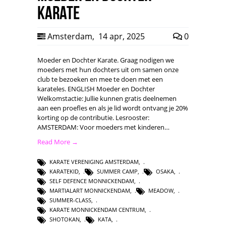
Karate
Amsterdam
,
14 apr, 2025
0
Moeder en Dochter Karate. Graag nodigen we
moeders met hun dochters uit om samen onze
club te bezoeken en mee te doen met een
karateles. ENGLISH Moeder en Dochter
Welkomstactie: Jullie kunnen gratis deelnemen
aan een proefles en als je lid wordt ontvang je 20%
korting op de contributie. Lesrooster:
AMSTERDAM: Voor moeders met kinderen…
Read More →
KARATE VERENIGING AMSTERDAM
,
KARATEKID
,
SUMMER CAMP
,
OSAKA
,
SELF DEFENCE MONNICKENDAM
,
MARTIALART MONNICKENDAM
,
MEADOW
,
SUMMER-CLASS
,
KARATE MONNICKENDAM CENTRUM
,
SHOTOKAN
,
KATA
,