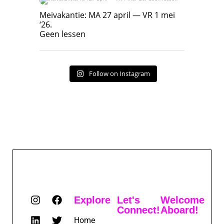
Meivakantie: MA 27 april — VR 1 mei ‘26.
Geen lessen
Meivakantie: MA 27 april — VR 1 mei
‘26.
17
7
Geen lessen
Follow on Instagram
Explore
Let's
Welcome
Connect!
Aboard!
Home