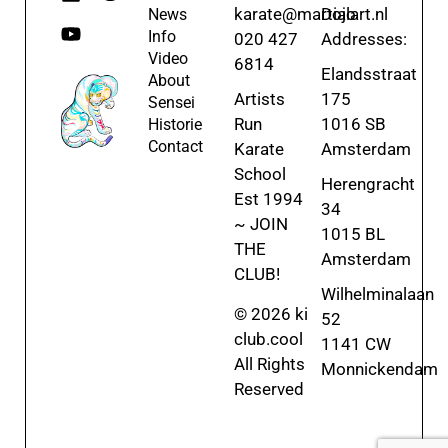
karate@martialart.nl
Dojo
News
Info
020 427
Addresses:
Video
6814
Elandsstraat
About
Artists
175
Sensei
Run
1016 SB
Historie
Contact
Karate
Amsterdam
School
Herengracht
Est 1994
34
~ JOIN
1015 BL
THE
Amsterdam
CLUB!
Wilhelminalaan
© 2026 ki
52
club.cool
1141 CW
All Rights
Monnickendam
Reserved