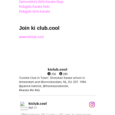
Samurette’s Girls-Karate Dojo
Kidsgids Karate Kids
Kidsgids Girls-Karate
Join ki club.cool
www.kiclub.cool
kiclub.cool
256
280
'Coolest Club in Town'. Shotokan Karate school in
Amsterdam and Monnickendam, NL, EU. EST. 1994.
@patrick.hattrick, @theresezoekende.
#karate #ki #do
kiclub.cool
Apr 21