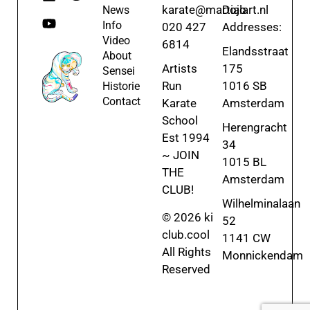
karate@martialart.nl
Dojo
News
Info
020 427
Addresses:
Video
6814
Elandsstraat
About
Artists
175
Sensei
Run
1016 SB
Historie
Contact
Karate
Amsterdam
School
Herengracht
Est 1994
34
~ JOIN
1015 BL
THE
Amsterdam
CLUB!
Wilhelminalaan
© 2026 ki
52
club.cool
1141 CW
All Rights
Monnickendam
Reserved