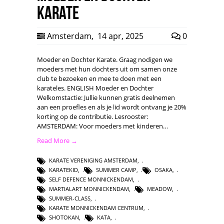
Karate
Amsterdam
,
14 apr, 2025
0
Moeder en Dochter Karate. Graag nodigen we
moeders met hun dochters uit om samen onze
club te bezoeken en mee te doen met een
karateles. ENGLISH Moeder en Dochter
Welkomstactie: Jullie kunnen gratis deelnemen
aan een proefles en als je lid wordt ontvang je 20%
korting op de contributie. Lesrooster:
AMSTERDAM: Voor moeders met kinderen…
Read More →
KARATE VERENIGING AMSTERDAM
,
KARATEKID
,
SUMMER CAMP
,
OSAKA
,
SELF DEFENCE MONNICKENDAM
,
MARTIALART MONNICKENDAM
,
MEADOW
,
SUMMER-CLASS
,
KARATE MONNICKENDAM CENTRUM
,
SHOTOKAN
,
KATA
,