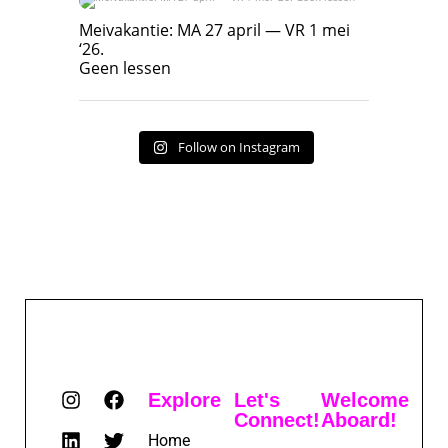
Meivakantie: MA 27 april — VR 1 mei ‘26.
Geen lessen
Meivakantie: MA 27 april — VR 1 mei
‘26.
17
7
Geen lessen
Follow on Instagram
Explore
Let's
Welcome
Connect!
Aboard!
Home