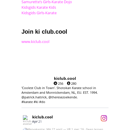
Samurette’s Girls-Karate Dojo
Kidsgids Karate Kids
Kidsgids Girls-Karate
Join ki club.cool
www.kiclub.cool
kiclub.cool
256
280
'Coolest Club in Town'. Shotokan Karate school in
Amsterdam and Monnickendam, NL, EU. EST. 1994.
@patrick.hattrick, @theresezoekende.
#karate #ki #do
kiclub.cool
Apr 21