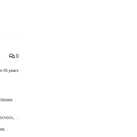
0
om 55 years
STERDAM
,
SCHOOL
,
DAM
,