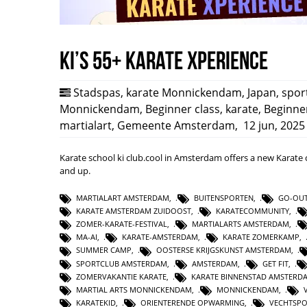
Ki’s 55+ Karate Xperience
Stadspas
,
karate Monnickendam
,
Japan
,
spor
Monnickendam
,
Beginner class
,
karate
,
Beginne
martialart
,
Gemeente Amsterdam
,
12 jun, 2025
Karate school ki club.cool in Amsterdam offers a new Karate 
and up.
MARTIALART AMSTERDAM
,
BUITENSPORTEN
,
GO-OUT
KARATE AMSTERDAM ZUIDOOST
,
KARATECOMMUNITY
,
ZOMER-KARATE-FESTIVAL
,
MARTIALARTS AMSTERDAM
,
MA-AI
,
KARATE-AMSTERDAM
,
KARATE ZOMERKAMP
,
SUMMER CAMP
,
OOSTERSE KRIJGSKUNST AMSTERDAM
,
SPORTCLUB AMSTERDAM
,
AMSTERDAM
,
GET FIT
,
ZOMERVAKANTIE KARATE
,
KARATE BINNENSTAD AMSTERD
MARTIAL ARTS MONNICKENDAM
,
MONNICKENDAM
,
KARATEKID
,
ORIENTERENDE OPWARMING
,
VECHTSP