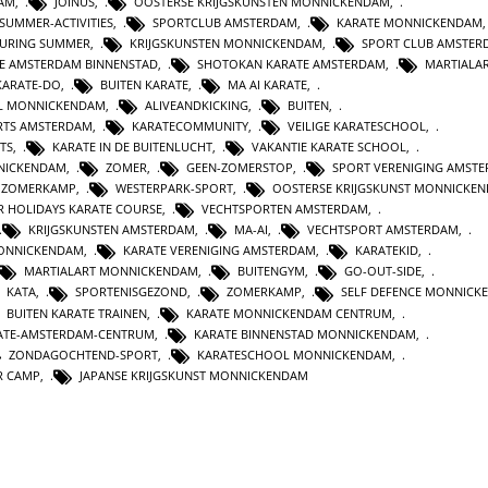
AM
,
JOINUS
,
OOSTERSE KRIJGSKUNSTEN MONNICKENDAM
,
SUMMER-ACTIVITIES
,
SPORTCLUB AMSTERDAM
,
KARATE MONNICKENDAM
DURING SUMMER
,
KRIJGSKUNSTEN MONNICKENDAM
,
SPORT CLUB AMSTER
E AMSTERDAM BINNENSTAD
,
SHOTOKAN KARATE AMSTERDAM
,
MARTIALAR
KARATE-DO
,
BUITEN KARATE
,
MA AI KARATE
,
L MONNICKENDAM
,
ALIVEANDKICKING
,
BUITEN
,
RTS AMSTERDAM
,
KARATECOMMUNITY
,
VEILIGE KARATESCHOOL
,
TS
,
KARATE IN DE BUITENLUCHT
,
VAKANTIE KARATE SCHOOL
,
NICKENDAM
,
ZOMER
,
GEEN-ZOMERSTOP
,
SPORT VERENIGING AMST
 ZOMERKAMP
,
WESTERPARK-SPORT
,
OOSTERSE KRIJGSKUNST MONNICKE
 HOLIDAYS KARATE COURSE
,
VECHTSPORTEN AMSTERDAM
,
KRIJGSKUNSTEN AMSTERDAM
,
MA-AI
,
VECHTSPORT AMSTERDAM
,
MONNICKENDAM
,
KARATE VERENIGING AMSTERDAM
,
KARATEKID
,
MARTIALART MONNICKENDAM
,
BUITENGYM
,
GO-OUT-SIDE
,
KATA
,
SPORTENISGEZOND
,
ZOMERKAMP
,
SELF DEFENCE MONNICK
BUITEN KARATE TRAINEN
,
KARATE MONNICKENDAM CENTRUM
,
ATE-AMSTERDAM-CENTRUM
,
KARATE BINNENSTAD MONNICKENDAM
,
ZONDAGOCHTEND-SPORT
,
KARATESCHOOL MONNICKENDAM
,
R CAMP
,
JAPANSE KRIJGSKUNST MONNICKENDAM