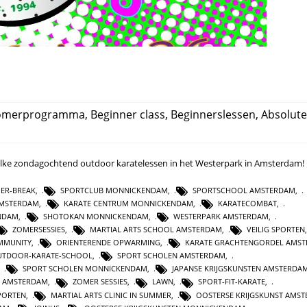
omerprogramma
,
Beginner class
,
Beginnerslessen
,
Absolute
l elke zondagochtend outdoor karatelessen in het Westerpark in Amsterdam!
ER-BREAK
,
SPORTCLUB MONNICKENDAM
,
SPORTSCHOOL AMSTERDAM
,
AMSTERDAM
,
KARATE CENTRUM MONNICKENDAM
,
KARATECOMBAT
,
NDAM
,
SHOTOKAN MONNICKENDAM
,
WESTERPARK AMSTERDAM
,
ZOMERSESSIES
,
MARTIAL ARTS SCHOOL AMSTERDAM
,
VEILIG SPORTEN
MMUNITY
,
ORIENTERENDE OPWARMING
,
KARATE GRACHTENGORDEL AMS
UTDOOR-KARATE-SCHOOL
,
SPORT SCHOLEN AMSTERDAM
,
,
SPORT SCHOLEN MONNICKENDAM
,
JAPANSE KRIJGSKUNSTEN AMSTERDA
 AMSTERDAM
,
ZOMER SESSIES
,
LAWN
,
SPORT-FIT-KARATE
,
PORTEN
,
MARTIAL ARTS CLINIC IN SUMMER
,
OOSTERSE KRIJGSKUNST AMS