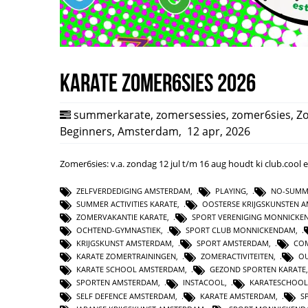
Karate Zomer6sies 2026
summerkarate
,
zomersessies
,
zomer6sies
,
Z
Beginners
,
Amsterdam
,
12 apr, 2026
Zomer6sies: v.a. zondag 12 jul t/m 16 aug houdt ki club.coo
ZELFVERDEDIGING AMSTERDAM
,
PLAYING
,
NO-SUMM
SUMMER ACTIVITIES KARATE
,
OOSTERSE KRIJGSKUNSTEN 
ZOMERVAKANTIE KARATE
,
SPORT VERENIGING MONNICKE
OCHTEND-GYMNASTIEK
,
SPORT CLUB MONNICKENDAM
,
KRIJGSKUNST AMSTERDAM
,
SPORT AMSTERDAM
,
CO
KARATE ZOMERTRAININGEN
,
ZOMERACTIVITEITEN
,
O
KARATE SCHOOL AMSTERDAM
,
GEZOND SPORTEN KARATE
SPORTEN AMSTERDAM
,
INSTACOOL
,
KARATESCHOOL
SELF DEFENCE AMSTERDAM
,
KARATE AMSTERDAM
,
S