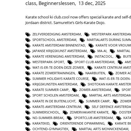
class
,
Beginnerslessen
,
13 dec, 2025
Karate school ki club.cool now offers special karate and self
Jordaan district. Samurette’s Girls-Karate Dojo.
ZELFVERDEDIGING AMSTERDAM
,
WESTERPARK AMSTERDA
SPORTSCHOOL AMSTERDAM
,
MARTIALARTS DURING SUM
KARATE AMSTERDAM BINNENSTAD
,
KARATE VOOR VROUW
JAPANSE KRIJGSKUNST AMSTERDAM
,
MA-AI
,
MARTIAL
KARATE VERENIGING AMSTERDAM
,
INSTACOOL
,
BUIT
WESTERPARK-SPORT
,
SPORT CLUB AMSTERDAM
,
AM
WAT-IS-ER-TE-DOEN-DEZE-ZOMER
,
KARATE CENTRUM AMS
KARATE ZOMERTRAININGEN
,
NAARBUITEN
,
ZOMER AC
SUMMER HOLIDAYS KARATE COURSE
,
WAT-IS-ER-TE-DOEN
KRIJGSKUNSTEN AMSTERDAM
,
SHOTOKAN KARATE AMSTE
KARATE SUMMER CAMP
,
ZOMER-AMSTERDAM
,
SPOR
SPORT SCHOLEN AMSTERDAM
,
MARTIAL ARTS AMSTERDA
KARATE IN DE BUITENLUCHT
,
SUMMER CAMP
,
ZOMER
KARATE-AMSTERDAM-CENTRUM
,
SELF DEFENCE AMSTERD
SUMMERSCHOOL
,
ZOMERVAKANTIE KARATE
,
OOSTER
NO-SUMMER-BREAK
,
SPORTCLUB AMSTERDAM
,
KAT
KARATEKID
,
ORIENTERENDE OPWARMING
,
KARATE B
OCHTEND-GYMNASTIEK
,
MARTIAL ARTS MONNICKENDAM
,