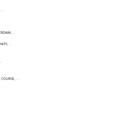
,
TERDAM
,
NITY
,
,
E COURSE
,