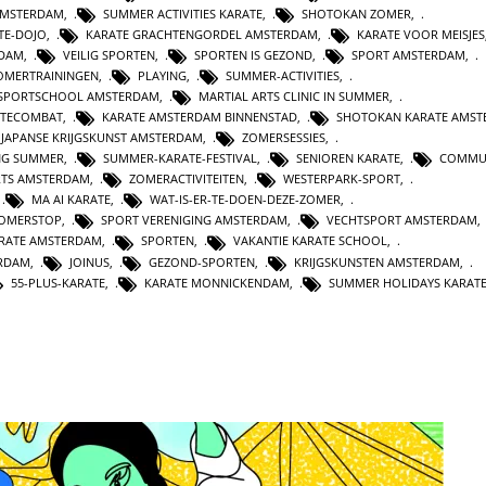
AMSTERDAM
,
SUMMER ACTIVITIES KARATE
,
SHOTOKAN ZOMER
,
TE-DOJO
,
KARATE GRACHTENGORDEL AMSTERDAM
,
KARATE VOOR MEISJES
RDAM
,
VEILIG SPORTEN
,
SPORTEN IS GEZOND
,
SPORT AMSTERDAM
,
OMERTRAININGEN
,
PLAYING
,
SUMMER-ACTIVITIES
,
SPORTSCHOOL AMSTERDAM
,
MARTIAL ARTS CLINIC IN SUMMER
,
ATECOMBAT
,
KARATE AMSTERDAM BINNENSTAD
,
SHOTOKAN KARATE AMS
JAPANSE KRIJGSKUNST AMSTERDAM
,
ZOMERSESSIES
,
NG SUMMER
,
SUMMER-KARATE-FESTIVAL
,
SENIOREN KARATE
,
COMMU
RTS AMSTERDAM
,
ZOMERACTIVITEITEN
,
WESTERPARK-SPORT
,
,
MA AI KARATE
,
WAT-IS-ER-TE-DOEN-DEZE-ZOMER
,
ZOMERSTOP
,
SPORT VERENIGING AMSTERDAM
,
VECHTSPORT AMSTERDAM
RATE AMSTERDAM
,
SPORTEN
,
VAKANTIE KARATE SCHOOL
,
ERDAM
,
JOINUS
,
GEZOND-SPORTEN
,
KRIJGSKUNSTEN AMSTERDAM
,
55-PLUS-KARATE
,
KARATE MONNICKENDAM
,
SUMMER HOLIDAYS KARAT