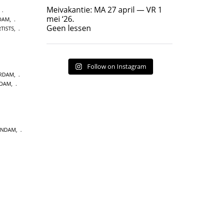
Geen lessen
Meivakantie: MA 27 april — VR 1
,
17
7
mei ‘26.
DAM
,
Geen lessen
TISTS
,
Follow on Instagram
ERDAM
,
NDAM
,
ENDAM
,