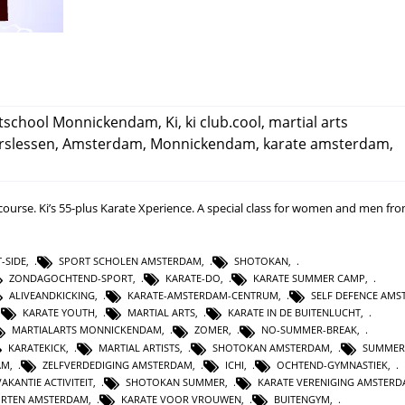
tschool Monnickendam
,
Ki
,
ki club.cool
,
martial arts
rslessen
,
Amsterdam
,
Monnickendam
,
karate amsterdam
,
course. Ki’s 55-plus Karate Xperience. A special class for women and men fr
-SIDE
,
SPORT SCHOLEN AMSTERDAM
,
SHOTOKAN
,
ZONDAGOCHTEND-SPORT
,
KARATE-DO
,
KARATE SUMMER CAMP
,
ALIVEANDKICKING
,
KARATE-AMSTERDAM-CENTRUM
,
SELF DEFENCE AM
KARATE YOUTH
,
MARTIAL ARTS
,
KARATE IN DE BUITENLUCHT
,
MARTIALARTS MONNICKENDAM
,
ZOMER
,
NO-SUMMER-BREAK
,
KARATEKICK
,
MARTIAL ARTISTS
,
SHOTOKAN AMSTERDAM
,
SUMMER
AM
,
ZELFVERDEDIGING AMSTERDAM
,
ICHI
,
OCHTEND-GYMNASTIEK
,
VAKANTIE ACTIVITEIT
,
SHOTOKAN SUMMER
,
KARATE VERENIGING AMSTER
ORTEN AMSTERDAM
,
KARATE VOOR VROUWEN
,
BUITENGYM
,