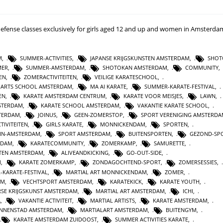
-defense classes exclusively for girls aged 12 and up and women in Amsterda
M
,
SUMMER-ACTIVITIES
,
JAPANSE KRIJGSKUNSTEN AMSTERDAM
,
SHOT
MER
,
SUMMER-AMSTERDAM
,
SHOTOKAN AMSTERDAM
,
COMMUNITY
,
EN
,
ZOMERACTIVITEITEN
,
VEILIGE KARATESCHOOL
,
 ARTS SCHOOL AMSTERDAM
,
MA AI KARATE
,
SUMMER-KARATE-FESTIVAL
,
EN
,
KARATE AMSTERDAM CENTRUM
,
KARATE VOOR MEISJES
,
LAWN
,
STERDAM
,
KARATE SCHOOL AMSTERDAM
,
VAKANTIE KARATE SCHOOL
,
TERDAM
,
JOINUS
,
GEEN-ZOMERSTOP
,
SPORT VERENIGING AMSTERD
TIVITEITEN
,
GIRLS KARATE
,
MONNICKENDAM
,
SPORTEN
,
-IN-AMSTERDAM
,
SPORT AMSTERDAM
,
BUITENSPORTEN
,
GEZOND-SP
RDAM
,
KARATECOMMUNITY
,
ZOMERKAMP
,
SAMURETTE
,
TEN AMSTERDAM
,
ALIVEANDKICKING
,
GO-OUT-SIDE
,
M
,
KARATE ZOMERKAMP
,
ZONDAGOCHTEND-SPORT
,
ZOMERSESSIES
,
-KARATE-FESTIVAL
,
MARTIAL ART MONNICKENDAM
,
ZOMER
,
AM
,
VECHTSPORT AMSTERDAM
,
KARATEKICK
,
KARATE YOUTH
,
SE KRIJGSKUNST AMSTERDAM
,
MARTIAL ART AMSTERDAM
,
ICHI
,
A
,
VAKANTIE ACTIVITEIT
,
MARTIAL ARTISTS
,
KARATE AMSTERDAM
,
INNENSTAD AMSTERDAM
,
MARTIALART AMSTERDAM
,
BUITENGYM
,
KARATE AMSTERDAM ZUIDOOST
,
SUMMER ACTIVITIES KARATE
,