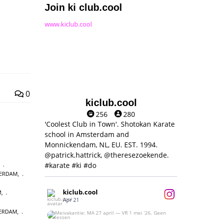
Join ki club.cool
www.kiclub.cool
0
kiclub.cool
256
280
'Coolest Club in Town'. Shotokan Karate
school in Amsterdam and
Monnickendam, NL, EU. EST. 1994.
@patrick.hattrick, @theresezoekende.
#karate #ki #do
,
TERDAM
,
kiclub.cool
M
,
Apr 21
TERDAM
,
Meivakantie: MA 27 april — VR 1 mei ‘26.