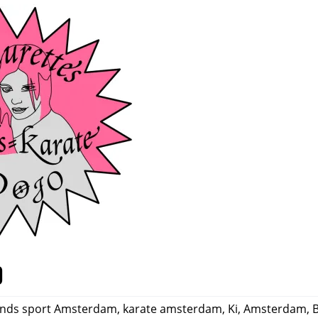
o
onds sport Amsterdam
,
karate amsterdam
,
Ki
,
Amsterdam
,