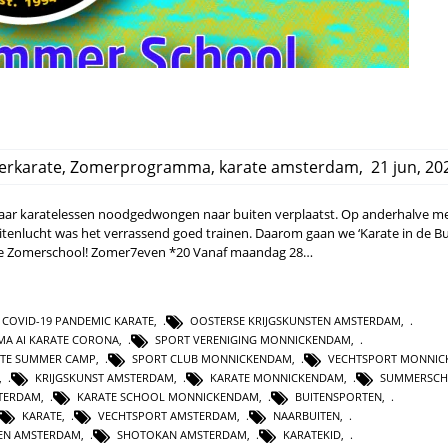
rkarate
,
Zomerprogramma
,
karate amsterdam
,
21 jun, 20
l haar karatelessen noodgedwongen naar buiten verplaatst. Op anderhalve m
uitenlucht was het verrassend goed trainen. Daarom gaan we ‘Karate in de Bu
te Zomerschool! Zomer7even *20 Vanaf maandag 28…
COVID-19 PANDEMIC KARATE
,
OOSTERSE KRIJGSKUNSTEN AMSTERDAM
,
MA AI KARATE CORONA
,
SPORT VERENIGING MONNICKENDAM
,
TE SUMMER CAMP
,
SPORT CLUB MONNICKENDAM
,
VECHTSPORT MONNI
,
KRIJGSKUNST AMSTERDAM
,
KARATE MONNICKENDAM
,
SUMMERSC
TERDAM
,
KARATE SCHOOL MONNICKENDAM
,
BUITENSPORTEN
,
KARATE
,
VECHTSPORT AMSTERDAM
,
NAARBUITEN
,
TEN AMSTERDAM
,
SHOTOKAN AMSTERDAM
,
KARATEKID
,