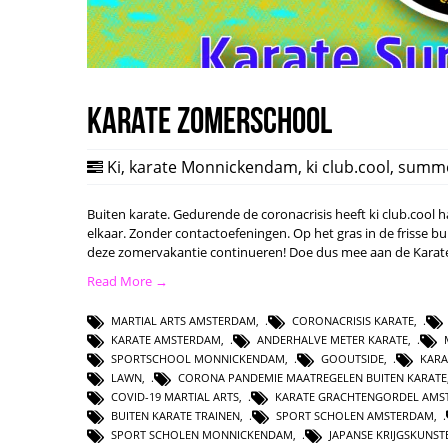
Karate Zomerschool
Ki
,
karate Monnickendam
,
ki club.cool
,
summe
Buiten karate. Gedurende de coronacrisis heeft ki club.coo
elkaar. Zonder contactoefeningen. Op het gras in de frisse b
deze zomervakantie continueren! Doe dus mee aan de Kara
Read More →
MARTIAL ARTS AMSTERDAM
,
CORONACRISIS KARATE
,
KARATE AMSTERDAM
,
ANDERHALVE METER KARATE
,
SPORTSCHOOL MONNICKENDAM
,
GOOUTSIDE
,
KARA
LAWN
,
CORONA PANDEMIE MAATREGELEN BUITEN KARATE
COVID-19 MARTIAL ARTS
,
KARATE GRACHTENGORDEL AMS
BUITEN KARATE TRAINEN
,
SPORT SCHOLEN AMSTERDAM
,
SPORT SCHOLEN MONNICKENDAM
,
JAPANSE KRIJGSKUNS