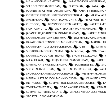
MA-AI ANDERHALVE METER
,
KARATESCHOOL AMSTERDAM
SELF DEFENCE AMSTERDAM
,
SHOTOKAN
,
KATA
,
JAPANSE KRIJGSKUNST AMSTERDAM
,
KARATE VERENIGING
OOSTERSE KRIJGSKUNSTEN MONNICKENDAM
,
MARTIALAR
AMSTERDAM
,
KARATECOMMUNITY
,
KRIJGSKUNSTEN
OUTDOOR
,
GEZOND SPORTEN KARATE
,
KARATE AMS
FIGHT COVID-19
,
VECHTSPORTEN MONNICKENDAM
,
JAPANSE KRIJGSKUNSTEN MONNICKENDAM
,
KARATE CENT
KARATE AMSTERDAM CENTRUM
,
ZELFVERDEDIGING AMST
KARATE GRACHTENGORDEL MONNICKENDAM
,
MARTIAL A
KARATE CENTRUM MONNICKENDAM
,
GETFIT
,
MARTIA
SHOTOKAN MONNICKENDAM
,
MEADOW
,
ZOMERVAKA
KARATE SCHOOL AMSTERDAM
,
SPORTENISGEZOND
,
MA AI KARATE
,
KRIJGSKUNSTEN AMSTERDAM
,
KARAT
MARTIAL ARTS MONNICKENDAM
,
ZOMERSESSIES
,
SP
SPORTEN AMSTERDAM
,
BUITEN FIGHTCORONA
,
VAKA
SHOTOKAN KARATE MONNICKENDAM
,
WESTERPARK AMS
MARTIAL ARTS SCHOOL MONNICKENDAM
,
VAKANTIE ACTIV
INSTACOOL
,
SUMMER HOLIDAYS KARATE COURSE
,
K
ZOMERACTIVITEITEN
,
CORONAVIRUS KARATE
,
KARAT
SUMMER ACTIVITIES KARATE
,
JAPANSE KRIJGSKUNST MON
SPORTCLUB MONNICKENDAM