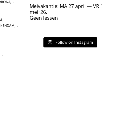
ORONA
,
Geen lessen
Meivakantie: MA 27 april — VR 1
17
7
mei ‘26.
Geen lessen
M
,
ICKENDAM
,
Follow on Instagram
,