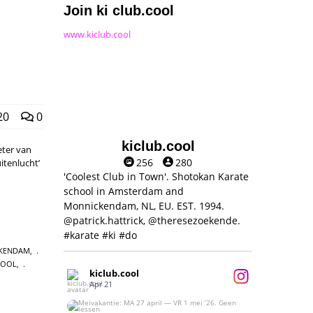
Join ki club.cool
www.kiclub.cool
20
0
kiclub.cool
eter van
256
280
itenlucht’
'Coolest Club in Town'. Shotokan Karate
school in Amsterdam and
Monnickendam, NL, EU. EST. 1994.
@patrick.hattrick, @theresezoekende.
#karate #ki #do
CKENDAM
,
HOOL
,
kiclub.cool
Apr 21
Meivakantie: MA 27 april — VR 1 mei ‘26.