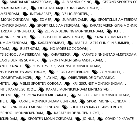
,
MARTIALART AMSTERDAM
,
ALIVEANDKICKING
,
GEZOND SPORTEN C
MARTIALARTISTS
,
OOSTERSE KRIJGSKUNST AMSTERDAM
,
 AMSTERDAM
,
INSTAKARATE
,
VEILIG SPORTEN
,
T MONNICKENDAM
,
ZOMER
,
SUMMER CAMP
,
SPORTCLUB AMSTERDA
 MONNICKENDAM
,
SPORT CLUB AMSTERDAM
,
KARATE VERENIGING MONN
TERDAM BINNENSTAD
,
ZELFVERDEDIGING MONNICKENDAM
,
ICHI
,
MONNICKENDAM
,
SPORTSCHOOL AMSTERDAM
,
KARATE ZOMERKAMP
,
RUM AMSTERDAM
,
KARATECOMBAT
,
MARTIAL ARTS CLINIC IN SUMMER
,
ERDAM
,
BUITENGYM
,
NO MORE LOCK DOWN
,
RTS SCHOOL AMSTERDAM
,
KARATEKICK
,
KARATE BINNENSTAD AMSTERDAM
LARTS DURING SUMMER
,
SPORT VERENIGING AMSTERDAM
,
NTIE KARATE
,
OOSTERSE KRIJGSKUNST MONNICKENDAM
,
VECHTSPORTEN AMSTERDAM
,
SPORT AMSTERDAM
,
COMMUNITY
,
E ZOMERTRAININGEN
,
PLAYING
,
ORIENTERENDE OPWARMING
,
ORTEN
,
VEILIG SPORTEN CORONA
,
KRIJGSKUNST MONNICKENDAM
,
NTIE KARATE SCHOOL
,
KARATE MONNICKENDAM BINNENSTAD
,
TERDAM
,
CORONA PANDEMIE KARATE
,
SELF DEFENCE MONNICKENDAM
,
ITEIT
,
KARATE MONNICKENDAM CENTRUM
,
SPORT MONNICKENDAM
,
ARATE BINNENSTAD MONNICKENDAM
,
SHOTOKAN KARATE AMSTERDAM
,
ESCHOOL MONNICKENDAM
,
KARATE IN DE BUITENLUCHT
,
NICKENDAM
,
SPORTEN MONNICKENDAM
,
JOINUS
,
COVID-19 KARATE
,