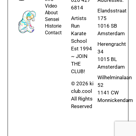
Video
6814
Elandsstraat
About
Artists
175
Sensei
Run
1016 SB
Historie
Contact
Karate
Amsterdam
School
Herengracht
Est 1994
34
~ JOIN
1015 BL
THE
Amsterdam
CLUB!
Wilhelminalaan
© 2026 ki
52
club.cool
1141 CW
All Rights
Monnickendam
Reserved