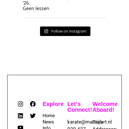
‘26.
17
7
Geen lessen
Follow on Instagram
Explore
Let's
Welcome
Connect!
Aboard!
Home
karate@martialart.nl
Dojo
News
Info
020 427
Addresses: