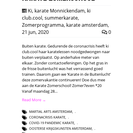
Ki
,
karate Monnickendam
,
ki
club.cool
,
summerkarate
,
Zomerprogramma
,
karate amsterdam
,
21 jun, 2020
0
Buiten karate. Gedurende de coronacrisis heeft ki
club.cool haar karatelessen noodgedwongen naar
buiten verplaatst. Op anderhalve meter van
elkaar. Zonder contactoefeningen. Op het gras in
de frisse buitenlucht was het verrassend goed
trainen. Daarom gaan we ‘Karate in de Buitenlucht’
deze zomervakantie continueren! Doe dus mee
aan de Karate Zomerschool! Zomer7even *20
Vanaf maandag 28…
Read More →
MARTIAL ARTS AMSTERDAM
,
CORONACRISIS KARATE
,
COVID-19 PANDEMIC KARATE
,
OOSTERSE KRIJGSKUNSTEN AMSTERDAM
,