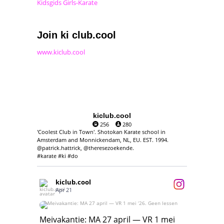
Kidsgids Girls-Karate
Join ki club.cool
www.kiclub.cool
kiclub.cool
256
280
'Coolest Club in Town'. Shotokan Karate school in
Amsterdam and Monnickendam, NL, EU. EST. 1994.
@patrick.hattrick, @theresezoekende.
#karate #ki #do
kiclub.cool
Apr 21
Meivakantie: MA 27 april — VR 1 mei ‘26.
Geen lessen
Meivakantie: MA 27 april — VR 1 mei