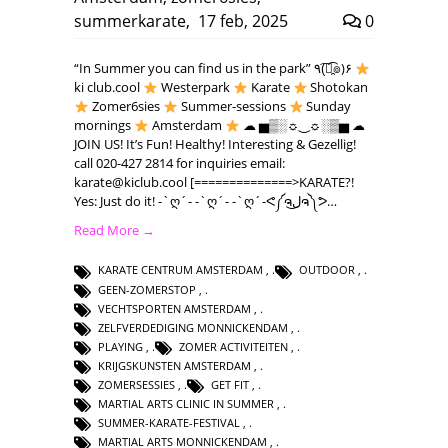
summerkarate
,
17 feb, 2025
0
“In Summer you can find us in the park” ٩(͡๏̯͡๏)۶
ki club.cool
Westerpark
Karate
Shotokan
Zomer6sies
Summer-sessions
Sunday
mornings
Amsterdam
☁ ▅▒░☼‿☼░▒▅ ☁
JOIN US! It’s Fun! Healthy! Interesting & Gezellig!
call 020-427 2814 for inquiries email:
karate@kiclub.cool
[==============>KARATE?!
Yes: Just do it! -`ღ´- -`ღ´- -`ღ´-ᕙ༼ຈل͜ຈ༽ᕗ…
Read More →
KARATE CENTRUM AMSTERDAM
,
OUTDOOR
,
GEEN-ZOMERSTOP
,
VECHTSPORTEN AMSTERDAM
,
ZELFVERDEDIGING MONNICKENDAM
,
PLAYING
,
ZOMER ACTIVITEITEN
,
KRIJGSKUNSTEN AMSTERDAM
,
ZOMERSESSIES
,
GET FIT
,
MARTIAL ARTS CLINIC IN SUMMER
,
SUMMER-KARATE-FESTIVAL
,
MARTIAL ARTS MONNICKENDAM
,