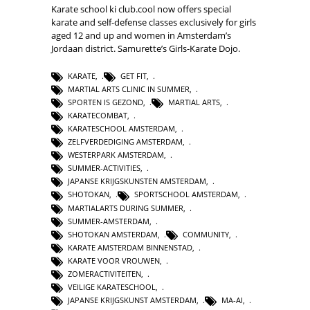
Karate school ki club.cool now offers special
karate and self-defense classes exclusively for girls
aged 12 and up and women in Amsterdam’s
Jordaan district. Samurette’s Girls-Karate Dojo.
KARATE
,
GET FIT
,
MARTIAL ARTS CLINIC IN SUMMER
,
SPORTEN IS GEZOND
,
MARTIAL ARTS
,
KARATECOMBAT
,
KARATESCHOOL AMSTERDAM
,
ZELFVERDEDIGING AMSTERDAM
,
WESTERPARK AMSTERDAM
,
SUMMER-ACTIVITIES
,
JAPANSE KRIJGSKUNSTEN AMSTERDAM
,
SHOTOKAN
,
SPORTSCHOOL AMSTERDAM
,
MARTIALARTS DURING SUMMER
,
SUMMER-AMSTERDAM
,
SHOTOKAN AMSTERDAM
,
COMMUNITY
,
KARATE AMSTERDAM BINNENSTAD
,
KARATE VOOR VROUWEN
,
ZOMERACTIVITEITEN
,
VEILIGE KARATESCHOOL
,
JAPANSE KRIJGSKUNST AMSTERDAM
,
MA-AI
,