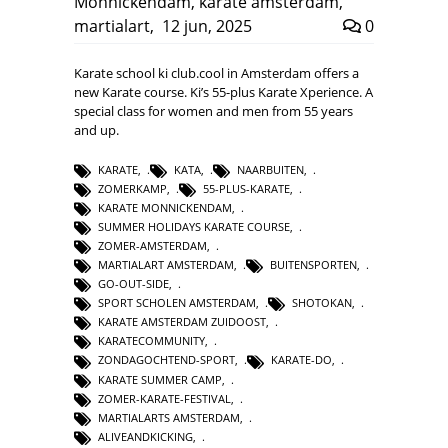
Monnickendam
,
karate amsterdam
,
martialart
,
12 jun, 2025
0
Karate school ki club.cool in Amsterdam offers a
new Karate course. Ki’s 55-plus Karate Xperience. A
special class for women and men from 55 years
and up.
KARATE
,
KATA
,
NAARBUITEN
,
ZOMERKAMP
,
55-PLUS-KARATE
,
KARATE MONNICKENDAM
,
SUMMER HOLIDAYS KARATE COURSE
,
ZOMER-AMSTERDAM
,
MARTIALART AMSTERDAM
,
BUITENSPORTEN
,
GO-OUT-SIDE
,
SPORT SCHOLEN AMSTERDAM
,
SHOTOKAN
,
KARATE AMSTERDAM ZUIDOOST
,
KARATECOMMUNITY
,
ZONDAGOCHTEND-SPORT
,
KARATE-DO
,
KARATE SUMMER CAMP
,
ZOMER-KARATE-FESTIVAL
,
MARTIALARTS AMSTERDAM
,
ALIVEANDKICKING
,