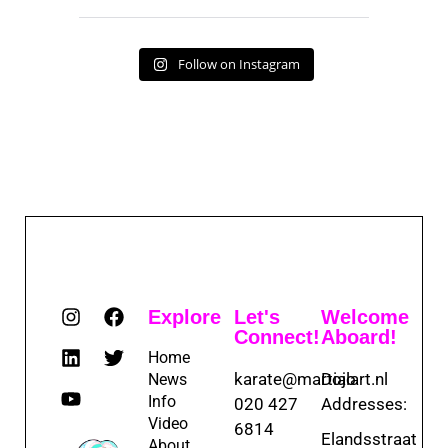
Follow on Instagram
Explore
Let's
Welcome
Connect!
Aboard!
Home
karate@martialart.nl
Dojo
News
Info
020 427
Addresses:
Video
6814
Elandsstraat
About