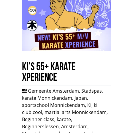
Ki’s 55+ Karate
Xperience
Gemeente Amsterdam
,
Stadspas
,
karate Monnickendam
,
Japan
,
sportschool Monnickendam
,
Ki
,
ki
club.cool
,
martial arts Monnickendam
,
Beginner class
,
karate
,
Beginnerslessen
,
Amsterdam
,