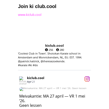
Join ki club.cool
www.kiclub.cool
kiclub.cool
256
280
'Coolest Club in Town'. Shotokan Karate school in
Amsterdam and Monnickendam, NL, EU. EST. 1994.
@patrick.hattrick, @theresezoekende.
#karate #ki #do
kiclub.cool
Apr 21
Meivakantie: MA 27 april — VR 1 mei ‘26.
Geen lessen
Meivakantie: MA 27 april — VR 1 mei
‘26.
17
7
Geen lessen