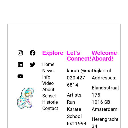
Explore
Let's
Welcome
Connect!
Aboard!
Home
karate@martialart.nl
Dojo
News
Info
020 427
Addresses:
Video
6814
Elandsstraat
About
Artists
175
Sensei
Run
1016 SB
Historie
Contact
Karate
Amsterdam
School
Herengracht
Est 1994
34