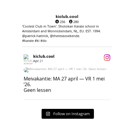
kiclub.cool
256
280
'Coolest Club in Town'. Shotokan Karate school in
Amsterdam and Monnickendam, NL, EU. EST. 1994.
@patrick.hattrick, @theresezoekende.
#karate #ki #do
kiclub.cool
Apr 21
Meivakantie: MA 27 april — VR 1 mei ‘26.
Geen lessen
Meivakantie: MA 27 april — VR 1 mei
‘26.
17
7
Geen lessen
Follow on Instagram