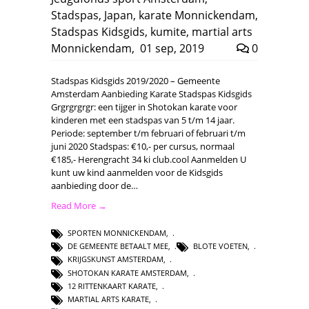
Stadspas
,
Japan
,
karate Monnickendam
,
Stadspas Kidsgids
,
kumite
,
martial arts
Monnickendam
,
01 sep, 2019
0
Stadspas Kidsgids 2019/2020 – Gemeente
Amsterdam Aanbieding Karate Stadspas Kidsgids
Grgrgrgrgr: een tijger in Shotokan karate voor
kinderen met een stadspas van 5 t/m 14 jaar.
Periode: september t/m februari of februari t/m
juni 2020 Stadspas: €10,- per cursus, normaal
€185,- Herengracht 34 ki club.cool Aanmelden U
kunt uw kind aanmelden voor de Kidsgids
aanbieding door de…
Read More →
SPORTEN MONNICKENDAM
,
DE GEMEENTE BETAALT MEE
,
BLOTE VOETEN
,
KRIJGSKUNST AMSTERDAM
,
SHOTOKAN KARATE AMSTERDAM
,
12 RITTENKAART KARATE
,
MARTIAL ARTS KARATE
,