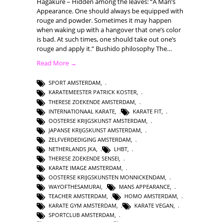
Hagakure – Hidden among the leaves: “A Man’s
Appearance. One should always be equipped with
rouge and powder. Sometimes it may happen
when waking up with a hangover that one’s color
is bad. At such times, one should take out one’s
rouge and apply it.” Bushido philosophy The…
Read More →
SPORT AMSTERDAM
,
KARATEMEESTER PATRICK KOSTER
,
THERESE ZOEKENDE AMSTERDAM
,
INTERNATIONAAL KARATE
,
KARATE FIT
,
OOSTERSE KRIJGSKUNST AMSTERDAM
,
JAPANSE KRIJGSKUNST AMSTERDAM
,
ZELFVERDEDIGING AMSTERDAM
,
NETHERLANDS JKA
,
LHBT
,
THERESE ZOEKENDE SENSEI
,
KARATE IMAGE AMSTERDAM
,
OOSTERSE KRIJGSKUNSTEN MONNICKENDAM
,
WAYOFTHESAMURAI
,
MANS APPEARANCE
,
TEACHER AMSTERDAM
,
HOMO AMSTERDAM
,
KARATE GYM AMSTERDAM
,
KARATE VEGAN
,
SPORTCLUB AMSTERDAM
,