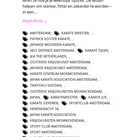
leren ze hoe je je weerbaar opstelt. De lessen
helpen om sterker, fitter en zekerder te worden –
in een…
Read More →
AMSTERDAM
,
KARATE MEESTER
,
PATRICK KOSTER KARATE
,
JAPANSE WOORDEN KARATE
,
SELF DEFENCE AMSTERDAM
,
KARATE TIJGER
,
JKA THE NETHERLANDS
,
OOSTERSE KRIJGSKUNST AMSTERDAM
,
JAPANSE KRIJGSKUNST AMSTERDAM
,
KARATE CENTRUM MONNICKENDAM
,
JAPAN KARATE ASSOCIATION AMSTERDAM
,
TAIKYOKU-SHODAN
,
OOSTERSE KRIJGSKUNSTEN MONNICKENDAM
,
JAPAN
,
KARATEMEESTER
,
KARATE JUF
,
KARATE OEFENEN
,
SPORTCLUB AMSTERDAM
,
HERENGRACHT 34
,
JAPAN KARATE ASSOCIATION
,
KRIJGSKUNSTEN MONNICKENDAM
,
SPORT CLUB AMSTERDAM
,
SPORT AMSTERDAM
,