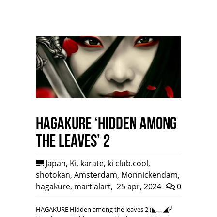
HAGAKURE ‘Hidden among
the leaves’ 2
Japan
,
Ki
,
karate
,
ki club.cool
,
shotokan
,
Amsterdam
,
Monnickendam
,
hagakure
,
martialart
,
25 apr, 2024
0
HAGAKURE Hidden among the leaves 2 (◣﹏◢)╯