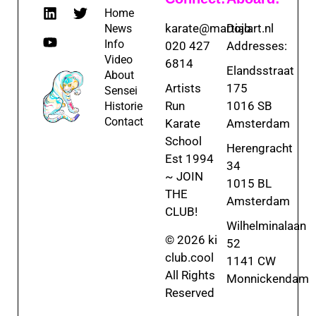
Home
karate@martialart.nl
Dojo
News
Info
020 427
Addresses:
Video
6814
Elandsstraat
About
Artists
175
Sensei
Run
1016 SB
Historie
Contact
Karate
Amsterdam
School
Herengracht
Est 1994
34
~ JOIN
1015 BL
THE
Amsterdam
CLUB!
Wilhelminalaan
© 2026 ki
52
club.cool
1141 CW
All Rights
Monnickendam
Reserved