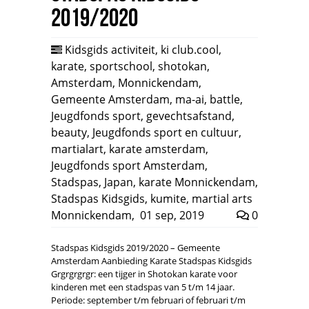
2019/2020
Kidsgids activiteit
,
ki club.cool
,
karate
,
sportschool
,
shotokan
,
Amsterdam
,
Monnickendam
,
Gemeente Amsterdam
,
ma-ai
,
battle
,
Jeugdfonds sport
,
gevechtsafstand
,
beauty
,
Jeugdfonds sport en cultuur
,
martialart
,
karate amsterdam
,
Jeugdfonds sport Amsterdam
,
Stadspas
,
Japan
,
karate Monnickendam
,
Stadspas Kidsgids
,
kumite
,
martial arts
Monnickendam
,
01 sep, 2019
0
Stadspas Kidsgids 2019/2020 – Gemeente
Amsterdam Aanbieding Karate Stadspas Kidsgids
Grgrgrgrgr: een tijger in Shotokan karate voor
kinderen met een stadspas van 5 t/m 14 jaar.
Periode: september t/m februari of februari t/m