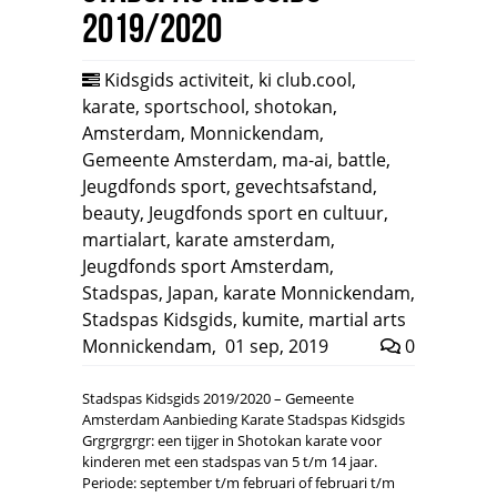
2019/2020
Kidsgids activiteit
,
ki club.cool
,
karate
,
sportschool
,
shotokan
,
Amsterdam
,
Monnickendam
,
Gemeente Amsterdam
,
ma-ai
,
battle
,
Jeugdfonds sport
,
gevechtsafstand
,
beauty
,
Jeugdfonds sport en cultuur
,
martialart
,
karate amsterdam
,
Jeugdfonds sport Amsterdam
,
Stadspas
,
Japan
,
karate Monnickendam
,
Stadspas Kidsgids
,
kumite
,
martial arts
Monnickendam
,
01 sep, 2019
0
Stadspas Kidsgids 2019/2020 – Gemeente
Amsterdam Aanbieding Karate Stadspas Kidsgids
Grgrgrgrgr: een tijger in Shotokan karate voor
kinderen met een stadspas van 5 t/m 14 jaar.
Periode: september t/m februari of februari t/m