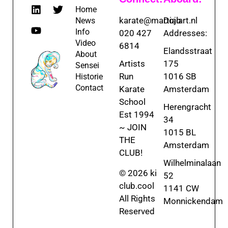
Home
karate@martialart.nl
Dojo
News
Info
020 427
Addresses:
Video
6814
Elandsstraat
About
Artists
175
Sensei
Run
1016 SB
Historie
Contact
Karate
Amsterdam
School
Herengracht
Est 1994
34
~ JOIN
1015 BL
THE
Amsterdam
CLUB!
Wilhelminalaan
© 2026 ki
52
club.cool
1141 CW
All Rights
Monnickendam
Reserved