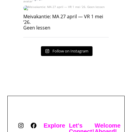
Meivakantie: MA 27 april — VR 1 mei ‘26.
Geen lessen
Meivakantie: MA 27 april — VR 1 mei
‘26.
17
7
Geen lessen
Follow on Instagram
Explore
Let's
Welcome
Connect!
Aboard!