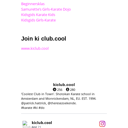
Beginnersklas
Samurette’s Girls-Karate Dojo
Kidsgids Karate Kids
Kidsgids Girls-Karate
Join ki club.cool
www.kiclub.cool
kiclub.cool
256
280
'Coolest Club in Town'. Shotokan Karate school in
Amsterdam and Monnickendam, NL, EU. EST. 1994.
@patrick.hattrick, @theresezoekende.
#karate #ki #do
kiclub.cool
Apr 21