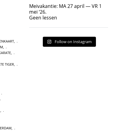
Geen lessen
Meivakantie: MA 27 april — VR 1
17
7
mei ‘26.
Geen lessen
TENKAART
,
Follow on Instagram
AM
,
KARATE
,
TE TIGER
,
,
M
,
TERDAM
,