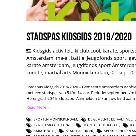
Stadspas Kidsgids 2019/2020
Kidsgids activiteit
,
ki club.cool
,
karate
,
sports
Amsterdam
,
ma-ai
,
battle
,
Jeugdfonds sport
,
ge
karate amsterdam
,
Jeugdfonds sport Amsterd
kumite
,
martial arts Monnickendam
,
01 sep, 20
Stadspas Kidsgids 2019/2020 – Gemeente Amsterdam Aanbiedin
met een stadspas van 5 t/m 14 jaar. Periode: september t/m fe
Herengracht 34 ki club.cool Aanmelden U kunt uw kind aanm
Read More →
SPORTEN MONNICKENDAM
,
DE GEMEENTE BETAALT MEE
,
12 RITTENKAART KARATE
,
MARTIAL ARTS KARATE
,
KA
KARATE BOYS
,
STADSPAS TIJGER
,
SPORT SCHOLEN A