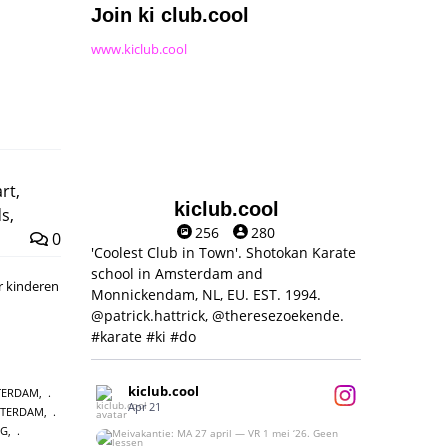
Join ki club.cool
www.kiclub.cool
art
,
kiclub.cool
ds
,
256
280
0
'Coolest Club in Town'. Shotokan Karate
school in Amsterdam and
r kinderen
Monnickendam, NL, EU. EST. 1994.
@patrick.hattrick, @theresezoekende.
#karate #ki #do
kiclub.cool
TERDAM
,
Apr 21
STERDAM
,
NG
,
Meivakantie: MA 27 april — VR 1 mei ‘26.