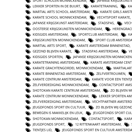
SPORT SCHOLEN MONNICKENDAM
,
JAPANSE KRIJGSKUNS
LEKKER SPORTEN IN DE BUURT
,
KARATETRAINING
,
K
MARTIAL ARTS SCHOOL AMSTERDAM
,
KARATE GIRLS AMS
KARATE SCHOOL MONNICKENDAM
,
VECHTSPORT KARATE
JAPANSE KRIJGSKUNST AMSTERDAM
,
STADSPAS
,
VEC
OOSTERSE KRIJGSKUNSTEN MONNICKENDAM
,
HERENGRAC
KIDSGIDS AMSTERDAM
,
SPORTCLUB AMSTERDAM
,
K
KRIJGSKUNSTEN MONNICKENDAM
,
SPORT CLUB AMSTERD
MARTIAL ARTS SPORT
,
KARATE AMSTERDAM BINNENSTAD
GEZOND BLIJVEN KARATE
,
STADSPAS AMSTERDAM
,
V
KIDSGIDS SPORTEN
,
JAPANSE KRIJGSKUNSTEN MONNICKE
KARATETRAINING AMSTERDAM
,
KARATE AMSTERDAM CEN
KARATE GRACHTENGORDEL MONNICKENDAM
,
MARTIALAR
KARATE BINNENSTAD AMSTERDAM
,
ZELFVERTROUWEN
,
KARATE CENTRUM AMSTERDAM
,
KARATE VOOR EEN TIENTJ
ZELFVERDEDIGING MONNICKENDAM
,
CONTACTSPORT AM
SHOTOKAN KARATE CENTRUM AMSTERDAM
,
ZO BLIJVEN 
KARATE CENTRUM MONNICKENDAM
,
LEKKER SPORTEN A
ZELFVERDEDIGING AMSTERDAM
,
VECHTPARTNER AMSTER
JEUGDFONDS SPORT EN CULTUUR
,
ZO BLIJVEN WIJ GEZON
BEWEGEN IS MAKKELIJK EN LEUK
,
JEUGDFONDS SPORT CU
SHOTOKAN MONNICKENDAM
,
CONTACTSPORT
,
KARA
JEUGDFONDS SPORT
,
12 RITTENKAART AMSTERDAM
,
TIENTJES LID
,
JEUGDFONDS SPORT EN CULTUUR AMSTERD