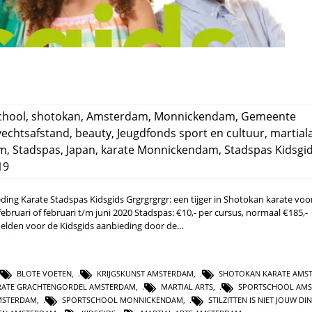
chool
,
shotokan
,
Amsterdam
,
Monnickendam
,
Gemeente
vechtsafstand
,
beauty
,
Jeugdfonds sport en cultuur
,
martial
am
,
Stadspas
,
Japan
,
karate Monnickendam
,
Stadspas Kidsgi
19
g Karate Stadspas Kidsgids Grgrgrgrgr: een tijger in Shotokan karate voo
bruari of februari t/m juni 2020 Stadspas: €10,- per cursus, normaal €185,-
elden voor de Kidsgids aanbieding door de…
BLOTE VOETEN
,
KRIJGSKUNST AMSTERDAM
,
SHOTOKAN KARATE AMS
RATE GRACHTENGORDEL AMSTERDAM
,
MARTIAL ARTS
,
SPORTSCHOOL AM
MSTERDAM
,
SPORTSCHOOL MONNICKENDAM
,
STILZITTEN IS NIET JOUW DI