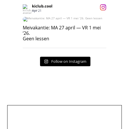
kiclub.cool
Apr 21
Meivakantie: MA 27 april — VR 1 mei ‘26.
Geen lessen
Meivakantie: MA 27 april — VR 1 mei
‘26.
17
7
Geen lessen
Follow on Instagram