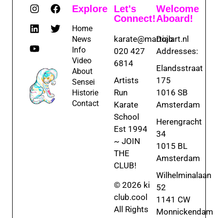
Explore
Let's
Welcome
Connect!
Aboard!
Home
karate@martialart.nl
Dojo
News
Info
020 427
Addresses:
Video
6814
Elandsstraat
About
Artists
175
Sensei
Run
1016 SB
Historie
Contact
Karate
Amsterdam
School
Herengracht
Est 1994
34
~ JOIN
1015 BL
THE
Amsterdam
CLUB!
Wilhelminalaan
© 2026 ki
52
club.cool
1141 CW
All Rights
Monnickendam