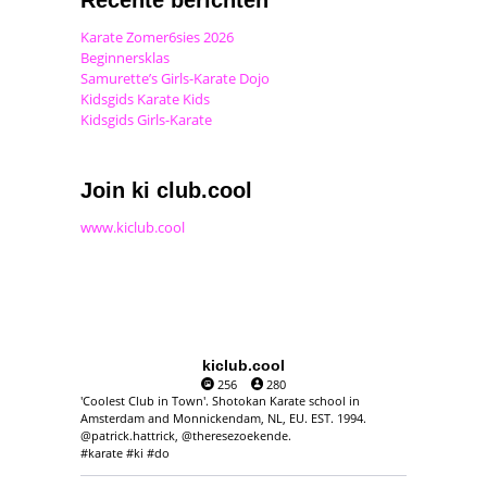
Karate Zomer6sies 2026
Beginnersklas
Samurette’s Girls-Karate Dojo
Kidsgids Karate Kids
Kidsgids Girls-Karate
Join ki club.cool
www.kiclub.cool
kiclub.cool
256
280
'Coolest Club in Town'. Shotokan Karate school in
Amsterdam and Monnickendam, NL, EU. EST. 1994.
@patrick.hattrick, @theresezoekende.
#karate #ki #do