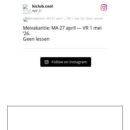
kiclub.cool
Apr 21
Meivakantie: MA 27 april — VR 1 mei ‘26.
Geen lessen
Meivakantie: MA 27 april — VR 1 mei
‘26.
17
7
Geen lessen
Follow on Instagram