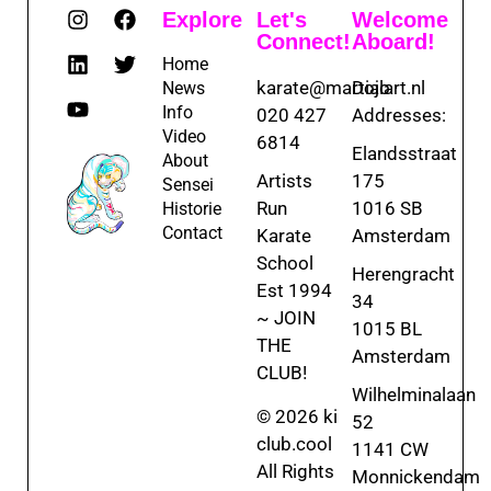
Explore
Let's
Welcome
Connect!
Aboard!
Home
karate@martialart.nl
Dojo
News
Info
020 427
Addresses:
Video
6814
Elandsstraat
About
Artists
175
Sensei
Run
1016 SB
Historie
Contact
Karate
Amsterdam
School
Herengracht
Est 1994
34
~ JOIN
1015 BL
THE
Amsterdam
CLUB!
Wilhelminalaan
© 2026 ki
52
club.cool
1141 CW
All Rights
Monnickendam