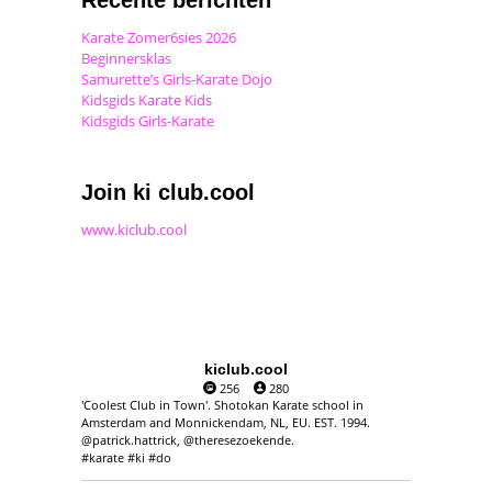
Karate Zomer6sies 2026
Beginnersklas
Samurette’s Girls-Karate Dojo
Kidsgids Karate Kids
Kidsgids Girls-Karate
Join ki club.cool
www.kiclub.cool
kiclub.cool
256
280
'Coolest Club in Town'. Shotokan Karate school in
Amsterdam and Monnickendam, NL, EU. EST. 1994.
@patrick.hattrick, @theresezoekende.
#karate #ki #do