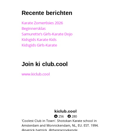
Recente berichten
Karate Zomer6sies 2026
Beginnersklas
Samurette’s Girls-Karate Dojo
Kidsgids Karate Kids
Kidsgids Girls-Karate
Join ki club.cool
www.kiclub.cool
kiclub.cool
256
280
'Coolest Club in Town'. Shotokan Karate school in
Amsterdam and Monnickendam, NL, EU. EST. 1994.
@patrick.hattrick, @theresezoekende.