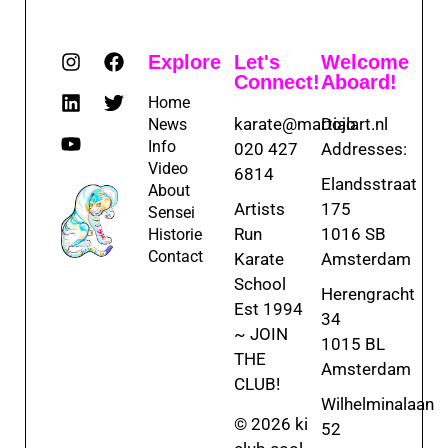
Explore
Let's
Welcome
Connect!
Aboard!
Home
karate@martialart.nl
Dojo
News
Info
020 427
Addresses:
Video
6814
Elandsstraat
About
Artists
175
Sensei
Run
1016 SB
Historie
Contact
Karate
Amsterdam
School
Herengracht
Est 1994
34
~ JOIN
1015 BL
THE
Amsterdam
CLUB!
Wilhelminalaan
© 2026 ki
52