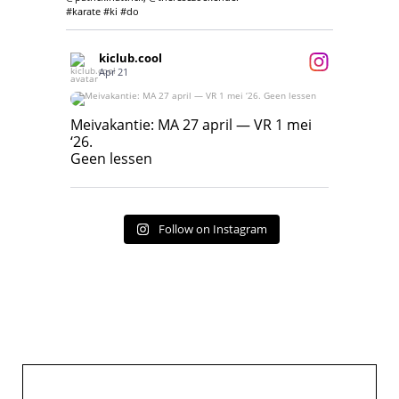
#karate #ki #do
kiclub.cool
Apr 21
Meivakantie: MA 27 april — VR 1 mei ‘26.
Geen lessen
Meivakantie: MA 27 april — VR 1 mei
‘26.
17
7
Geen lessen
Follow on Instagram