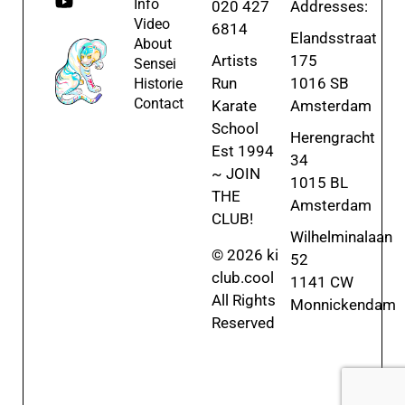
Info
020 427
Addresses:
Video
6814
Elandsstraat
About
Artists
175
Sensei
Run
1016 SB
Historie
Contact
Karate
Amsterdam
School
Herengracht
Est 1994
34
~ JOIN
1015 BL
THE
Amsterdam
CLUB!
Wilhelminalaan
© 2026 ki
52
club.cool
1141 CW
All Rights
Monnickendam
Reserved