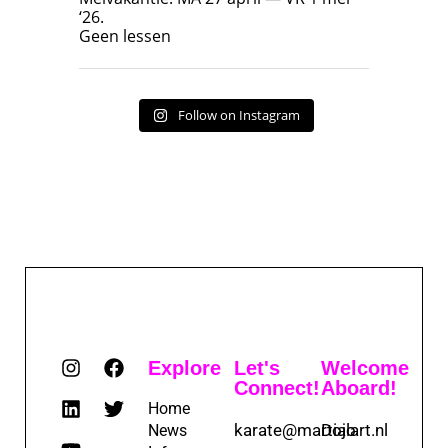
‘26.
17
7
Geen lessen
Follow on Instagram
Explore
Let's
Welcome
Connect!
Aboard!
Home
karate@martialart.nl
Dojo
News