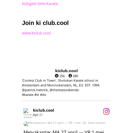
Kidsgids Girls-Karate
Join ki club.cool
www.kiclub.cool
kiclub.cool
256
280
'Coolest Club in Town'. Shotokan Karate school in
Amsterdam and Monnickendam, NL, EU. EST. 1994.
@patrick.hattrick, @theresezoekende.
#karate #ki #do
kiclub.cool
Apr 21
Meivakantie: MA 27 april — VR 1 mei ‘26.
Geen lessen
Meivakantie: MA 27 april — VR 1 mei