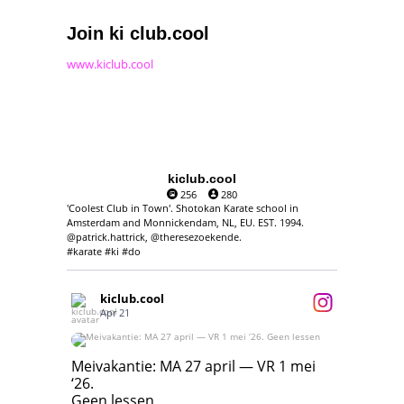
Join ki club.cool
www.kiclub.cool
kiclub.cool
256
280
'Coolest Club in Town'. Shotokan Karate school in
Amsterdam and Monnickendam, NL, EU. EST. 1994.
@patrick.hattrick, @theresezoekende.
#karate #ki #do
kiclub.cool
Apr 21
Meivakantie: MA 27 april — VR 1 mei ‘26.
Geen lessen
Meivakantie: MA 27 april — VR 1 mei
‘26.
17
7
Geen lessen