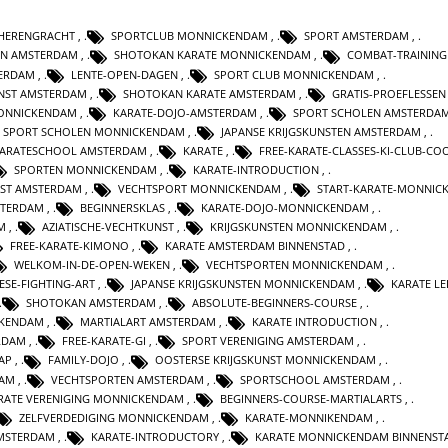
-HERENGRACHT
,
SPORTCLUB MONNICKENDAM
,
SPORT AMSTERDAM
,
EN AMSTERDAM
,
SHOTOKAN KARATE MONNICKENDAM
,
COMBAT-TRAINING
ERDAM
,
LENTE-OPEN-DAGEN
,
SPORT CLUB MONNICKENDAM
,
UNST AMSTERDAM
,
SHOTOKAN KARATE AMSTERDAM
,
GRATIS-PROEFLESSEN
ONNICKENDAM
,
KARATE-DOJO-AMSTERDAM
,
SPORT SCHOLEN AMSTERDA
SPORT SCHOLEN MONNICKENDAM
,
JAPANSE KRIJGSKUNSTEN AMSTERDAM
,
ARATESCHOOL AMSTERDAM
,
KARATE
,
FREE-KARATE-CLASSES-KI-CLUB-CO
SPORTEN MONNICKENDAM
,
KARATE-INTRODUCTION
,
NST AMSTERDAM
,
VECHTSPORT MONNICKENDAM
,
START-KARATE-MONNIC
STERDAM
,
BEGINNERSKLAS
,
KARATE-DOJO-MONNICKENDAM
,
M
,
AZIATISCHE-VECHTKUNST
,
KRIJGSKUNSTEN MONNICKENDAM
,
FREE-KARATE-KIMONO
,
KARATE AMSTERDAM BINNENSTAD
,
WELKOM-IN-DE-OPEN-WEKEN
,
VECHTSPORTEN MONNICKENDAM
,
ESE-FIGHTING-ART
,
JAPANSE KRIJGSKUNSTEN MONNICKENDAM
,
KARATE LE
SHOTOKAN AMSTERDAM
,
ABSOLUTE-BEGINNERS-COURSE
,
CKENDAM
,
MARTIALART AMSTERDAM
,
KARATE INTRODUCTION
,
RDAM
,
FREE-KARATE-GI
,
SPORT VERENIGING AMSTERDAM
,
AP
,
FAMILY-DOJO
,
OOSTERSE KRIJGSKUNST MONNICKENDAM
,
DAM
,
VECHTSPORTEN AMSTERDAM
,
SPORTSCHOOL AMSTERDAM
,
RATE VERENIGING MONNICKENDAM
,
BEGINNERS-COURSE-MARTIALARTS
,
ZELFVERDEDIGING MONNICKENDAM
,
KARATE-MONNIKENDAM
,
AMSTERDAM
,
KARATE-INTRODUCTORY
,
KARATE MONNICKENDAM BINNENST