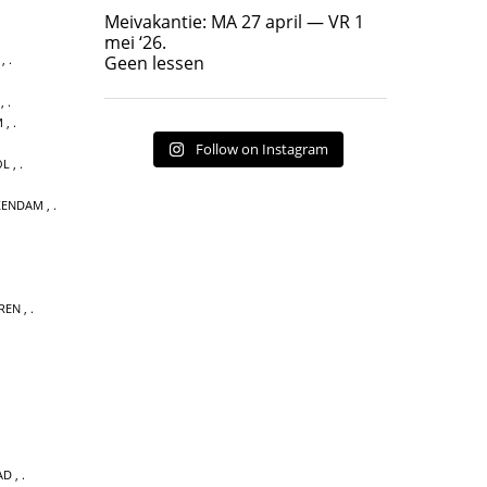
Geen lessen
Meivakantie: MA 27 april — VR 1
17
7
mei ‘26.
Geen lessen
,
,
M
,
Follow on Instagram
OL
,
KENDAM
,
REN
,
AD
,