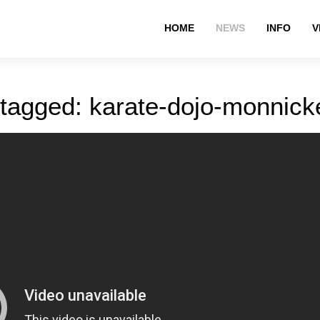
HOME
NEWS
INFO
V
 tagged: karate-dojo-monnic