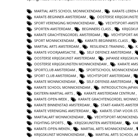
MARTIAL ARTS SCHOOL MONNICKENDAM
,
KARATE-LEREN
KARATE-BEGINNER-AMSTERDAM
,
OOSTERSE KRIJGSKUNST
SPORT VERENIGING MONNICKENDAM
,
VECHTSPORT-AMST
SPORTEN AMSTERDAM
,
BEGINNERS CLASS
,
KRIJGSK
KARATE GRACHTENGORDEL AMSTERDAM
,
VECHTSPORT-M
SPORT MONNICKENDAM
,
KARATE-BEGINNERS-CLASS
,
MARTIAL ARTS AMSTERDAM
,
RESILIENCE-TRAINING
,
K
KARATE-VOORJAARSACTIE
,
SELF DEFENCE AMSTERDAM
,
OOSTERSE KRIJGSKUNST AMSTERDAM
,
JAPANSE KRIJGSKU
OOSTERSE KRIJGSKUNSTEN MONNICKENDAM
,
KARATE AM
SPORTCLUB AMSTERDAM
,
SPORTSCHOOL MONNICKENDA
SPORT CLUB AMSTERDAM
,
VECHTSPORT AMSTERDAM
,
KARATE MONNICKENDAM
,
SELF-DEFENSE-AMSTERDAM
,
KARATE SCHOOL MONNICKENDAM
,
INTRODUCTION-JAPAN
EASTERN-MARTIAL-ARTS
,
KARATE AMSTERDAM CENTRUM
,
KARATE-OPEN-WEEK
,
KARATE GRACHTENGORDEL MONNI
KARATE BINNENSTAD AMSTERDAM
,
START-KARATE-AMSTE
KARATE VERENIGING AMSTERDAM
,
KARATE-STAP-VOOR-ST
MARTIALART MONNICKENDAM
,
VECHTSPORT-MONICKEN
FIGHTING-SPORTS
,
KRIJGSKUNSTEN AMSTERDAM
,
KA
KARATE-OPEN-WEKEN
,
MARTIAL ARTS MONNICKENDAM
,
KRIJGSKUNST MONNICKENDAM
,
MARTIAL ARTS SCHOOL 