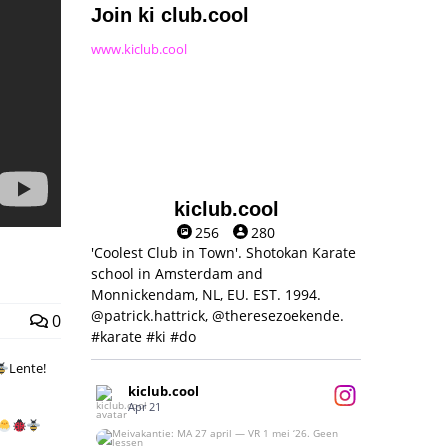
Join ki club.cool
www.kiclub.cool
kiclub.cool
256
280
'Coolest Club in Town'. Shotokan Karate
school in Amsterdam and
Monnickendam, NL, EU. EST. 1994.
@patrick.hattrick, @theresezoekende.
0
#karate #ki #do
Lente!
kiclub.cool
Apr 21
Meivakantie: MA 27 april — VR 1 mei ‘26.