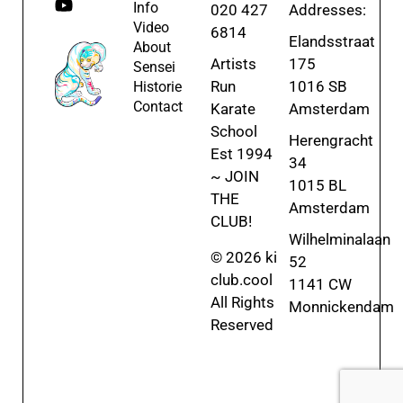
Info
020 427
Addresses:
Video
6814
Elandsstraat
About
Artists
175
Sensei
Run
1016 SB
Historie
Contact
Karate
Amsterdam
School
Herengracht
Est 1994
34
~ JOIN
1015 BL
THE
Amsterdam
CLUB!
Wilhelminalaan
© 2026 ki
52
club.cool
1141 CW
All Rights
Monnickendam
Reserved