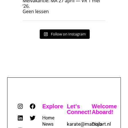
Meivakantie: MA 27 april — VR 1 mei
‘26.
17
7
Geen lessen
Follow on Instagram
Explore
Let's
Welcome
Connect!
Aboard!
Home
karate@martialart.nl
Dojo
News