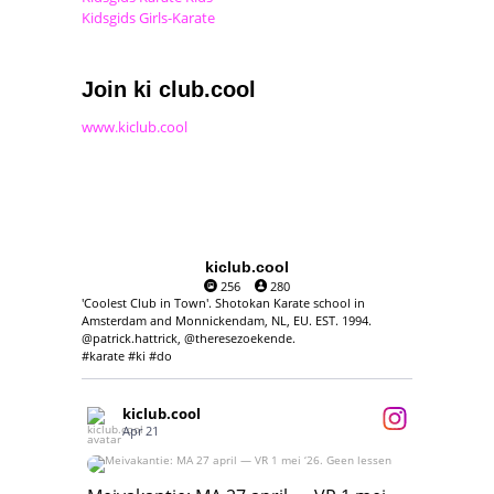
Kidsgids Girls-Karate
Join ki club.cool
www.kiclub.cool
kiclub.cool
256
280
'Coolest Club in Town'. Shotokan Karate school in
Amsterdam and Monnickendam, NL, EU. EST. 1994.
@patrick.hattrick, @theresezoekende.
#karate #ki #do
kiclub.cool
Apr 21
Meivakantie: MA 27 april — VR 1 mei ‘26.
Geen lessen