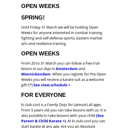
OPEN WEEKS
SPRING!
Until Friday 31 March we will be holding Open
Weeks for anyone interested in combat training,
fighting and self-defense sports, Eastern martial
arts and resilience training.
OPEN WEEKS
From 20 to 31 March you can follow a free trial
lesson in our
dojo
in
Amsterdam
and
Monnickendam
. When you register for the Open
Weeks you will receive a karate suit as a welcome
gift! [*]
See class schedule >
FOR EVERYONE
ki club.cool is a Family Dojo for (almost) all ages.
From 5 years old you can take lessons with us. It is
also possible to take lessons with your child
(See
Parent & Child Karate >)
. At ki club.cool you can
start karate at any age. Are you an Absolute