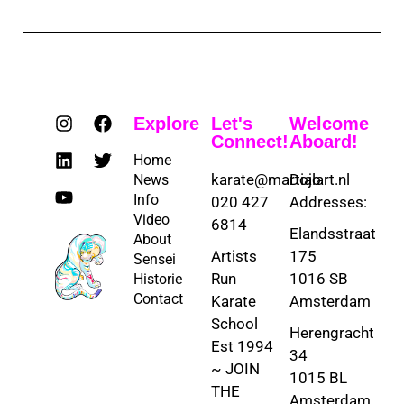
Explore
Let's
Welcome
Connect!
Aboard!
Home
karate@martialart.nl
Dojo
News
Info
020 427
Addresses:
Video
6814
Elandsstraat
About
Artists
175
Sensei
Run
1016 SB
Historie
Contact
Karate
Amsterdam
School
Herengracht
Est 1994
34
~ JOIN
1015 BL
THE
Amsterdam