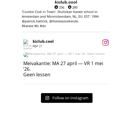
kiclub.cool
256
280
'Coolest Club in Town'. Shotokan Karate school in
Amsterdam and Monnickendam, NL, EU. EST. 1994.
@patrick.hattrick, @theresezoekende.
#karate #ki #do
kiclub.cool
Apr 21
Meivakantie: MA 27 april — VR 1 mei ‘26.
Geen lessen
Meivakantie: MA 27 april — VR 1 mei
‘26.
17
7
Geen lessen
Follow on Instagram