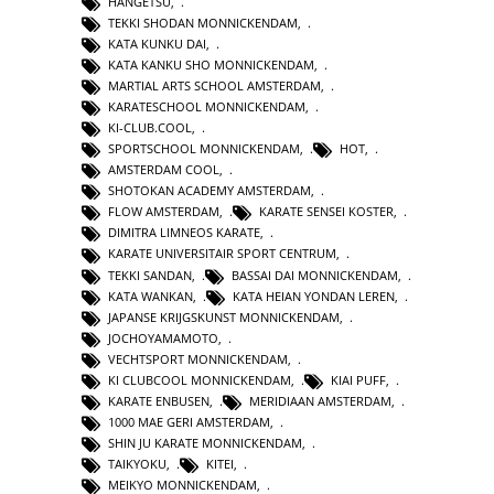
HANGETSU
,
TEKKI SHODAN MONNICKENDAM
,
KATA KUNKU DAI
,
KATA KANKU SHO MONNICKENDAM
,
MARTIAL ARTS SCHOOL AMSTERDAM
,
KARATESCHOOL MONNICKENDAM
,
KI-CLUB.COOL
,
SPORTSCHOOL MONNICKENDAM
,
HOT
,
AMSTERDAM COOL
,
SHOTOKAN ACADEMY AMSTERDAM
,
FLOW AMSTERDAM
,
KARATE SENSEI KOSTER
,
DIMITRA LIMNEOS KARATE
,
KARATE UNIVERSITAIR SPORT CENTRUM
,
TEKKI SANDAN
,
BASSAI DAI MONNICKENDAM
,
KATA WANKAN
,
KATA HEIAN YONDAN LEREN
,
JAPANSE KRIJGSKUNST MONNICKENDAM
,
JOCHOYAMAMOTO
,
VECHTSPORT MONNICKENDAM
,
KI CLUBCOOL MONNICKENDAM
,
KIAI PUFF
,
KARATE ENBUSEN
,
MERIDIAAN AMSTERDAM
,
1000 MAE GERI AMSTERDAM
,
SHIN JU KARATE MONNICKENDAM
,
TAIKYOKU
,
KITEI
,
MEIKYO MONNICKENDAM
,