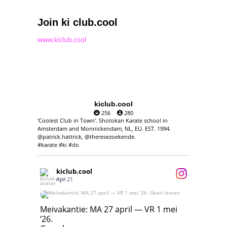
Join ki club.cool
www.kiclub.cool
kiclub.cool
256
280
'Coolest Club in Town'. Shotokan Karate school in
Amsterdam and Monnickendam, NL, EU. EST. 1994.
@patrick.hattrick, @theresezoekende.
#karate #ki #do
kiclub.cool
Apr 21
Meivakantie: MA 27 april — VR 1 mei ‘26.
Geen lessen
Meivakantie: MA 27 april — VR 1 mei
‘26.
17
7