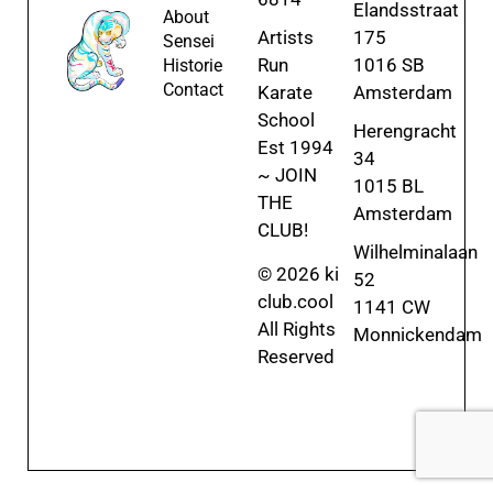
Elandsstraat
About
Artists
175
Sensei
Run
1016 SB
Historie
Contact
Karate
Amsterdam
School
Herengracht
Est 1994
34
~ JOIN
1015 BL
THE
Amsterdam
CLUB!
Wilhelminalaan
© 2026 ki
52
club.cool
1141 CW
All Rights
Monnickendam
Reserved