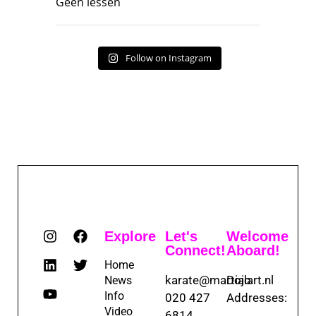
Geen lessen
Follow on Instagram
Explore
Let's
Welcome
Connect!
Aboard!
Home
karate@martialart.nl
Dojo
News
Info
020 427
Addresses:
Video
6814