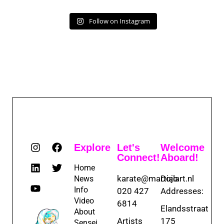
Follow on Instagram
Explore
Let's
Welcome
Connect!
Aboard!
Home
karate@martialart.nl
Dojo
News
Info
020 427
Addresses:
Video
6814
Elandsstraat
About
Artists
175
Sensei