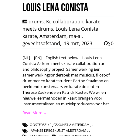
Louis Lena Conista
drums
,
Ki
,
collaboration
,
karate
meets drums
,
Louis Lena Conista
,
karate
,
Amsterdam
,
ma-ai
,
gevechtsafstand
,
19 mrt, 2023
0
[NL] – [EN] – English text below – Louis Lena
Conista A drum meets karate collaboration art
and philosophy project. Samenwerking Een
samenwerkingsonderzoek met musicus, filosoof,
drummer en karatestudent Bartho Staalman en
beeldend kunstenaars en karate docenten
Thérèse Zoekende en Patrick Koster. We willen
nieuwe leermethoden in kaart brengen voor
instrumentalisten en muziekproducers voor het…
Read More →
OOSTERSE KRIJGSKUNST AMSTERDAM
,
JAPANSE KRIJGSKUNST AMSTERDAM
,