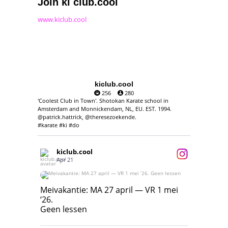
Join ki club.cool
www.kiclub.cool
kiclub.cool
256
280
'Coolest Club in Town'. Shotokan Karate school in
Amsterdam and Monnickendam, NL, EU. EST. 1994.
@patrick.hattrick, @theresezoekende.
#karate #ki #do
kiclub.cool
Apr 21
Meivakantie: MA 27 april — VR 1 mei ‘26.
Geen lessen
Meivakantie: MA 27 april — VR 1 mei
‘26.
17
7
Geen lessen