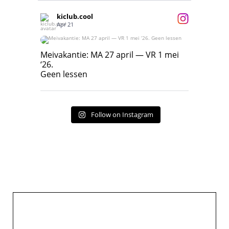
kiclub.cool
Apr 21
Meivakantie: MA 27 april — VR 1 mei ‘26.
Geen lessen
Meivakantie: MA 27 april — VR 1 mei
‘26.
17
7
Geen lessen
Follow on Instagram