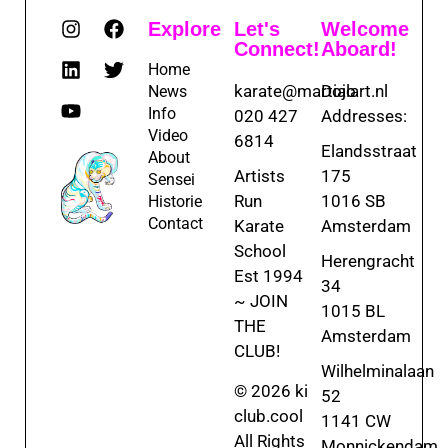
Explore
Let's
Welcome
Connect!
Aboard!
Home
karate@martialart.nl
Dojo
News
Info
020 427
Addresses:
Video
6814
Elandsstraat
About
Artists
175
Sensei
Run
1016 SB
Historie
Contact
Karate
Amsterdam
School
Herengracht
Est 1994
34
~ JOIN
1015 BL
THE
Amsterdam
CLUB!
Wilhelminalaan
© 2026 ki
52
club.cool
1141 CW
All Rights
Monnickendam