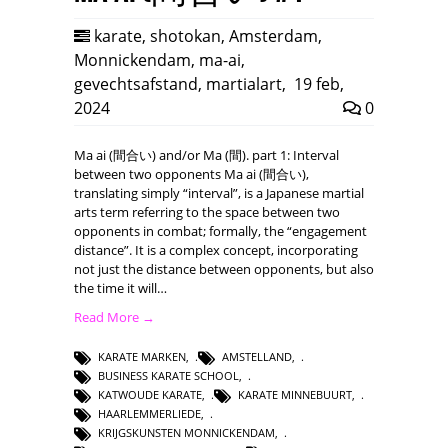
karate
,
shotokan
,
Amsterdam
,
Monnickendam
,
ma-ai
,
gevechtsafstand
,
martialart
,
19 feb,
2024
0
Ma ai (間合い) and/or Ma (間). part 1: Interval
between two opponents Ma ai (間合い),
translating simply “interval”, is a Japanese martial
arts term referring to the space between two
opponents in combat; formally, the “engagement
distance”. It is a complex concept, incorporating
not just the distance between opponents, but also
the time it will…
Read More →
KARATE MARKEN
,
AMSTELLAND
,
BUSINESS KARATE SCHOOL
,
KATWOUDE KARATE
,
KARATE MINNEBUURT
,
HAARLEMMERLIEDE
,
KRIJGSKUNSTEN MONNICKENDAM
,