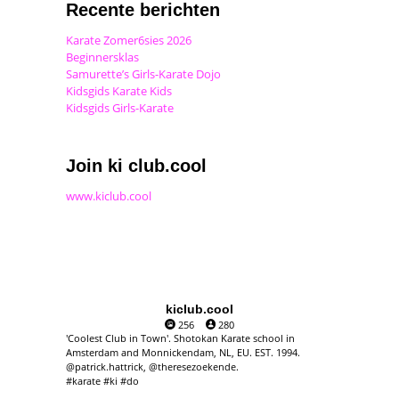
Recente berichten
Karate Zomer6sies 2026
Beginnersklas
Samurette’s Girls-Karate Dojo
Kidsgids Karate Kids
Kidsgids Girls-Karate
Join ki club.cool
www.kiclub.cool
kiclub.cool
256
280
'Coolest Club in Town'. Shotokan Karate school in
Amsterdam and Monnickendam, NL, EU. EST. 1994.
@patrick.hattrick, @theresezoekende.
#karate #ki #do