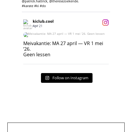
@patrick.hattrick, @theresezoekende.
#karate #ki #do
kiclub.cool
Apr 21
Meivakantie: MA 27 april — VR 1 mei ‘26.
Geen lessen
Meivakantie: MA 27 april — VR 1 mei
‘26.
17
7
Geen lessen
Follow on Instagram