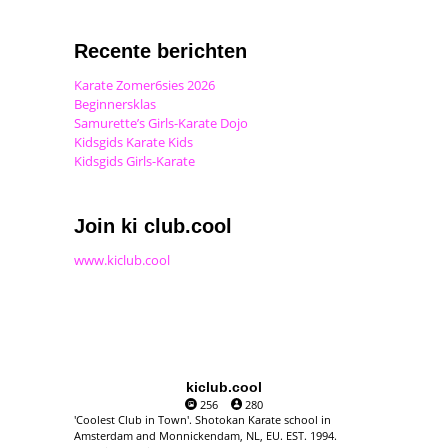
Recente berichten
Karate Zomer6sies 2026
Beginnersklas
Samurette’s Girls-Karate Dojo
Kidsgids Karate Kids
Kidsgids Girls-Karate
Join ki club.cool
www.kiclub.cool
kiclub.cool
256
280
'Coolest Club in Town'. Shotokan Karate school in
Amsterdam and Monnickendam, NL, EU. EST. 1994.