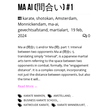
Ma ai (間合い) #1
karate
,
shotokan
,
Amsterdam
,
Monnickendam
,
ma-ai
,
gevechtsafstand
,
martialart
,
19 feb,
2024
0
Ma ai (間合い) and/or Ma (間). part 1: Interval
between two opponents Ma ai (間合い),
translating simply “interval”, is a Japanese martial
arts term referring to the space between two
opponents in combat; formally, the “engagement
distance”. It is a complex concept, incorporating
not just the distance between opponents, but also
the time it will…
Read More →
KARATE MARKEN
,
AMSTELLAND
,
BUSINESS KARATE SCHOOL
,
KATWOUDE KARATE
,
KARATE MINNEBUURT
,