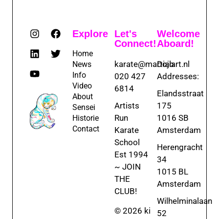
Explore
Let's
Welcome
Connect!
Aboard!
Home
karate@martialart.nl
Dojo
News
Info
020 427
Addresses:
Video
6814
Elandsstraat
About
Artists
175
Sensei
Run
1016 SB
Historie
Contact
Karate
Amsterdam
School
Herengracht
Est 1994
34
~ JOIN
1015 BL
THE
Amsterdam
CLUB!
Wilhelminalaan
© 2026 ki
52