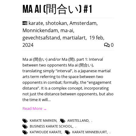
Ma ai (間合い) #1
karate
,
shotokan
,
Amsterdam
,
Monnickendam
,
ma-ai
,
gevechtsafstand
,
martialart
,
19 feb,
2024
0
Ma ai (間合い) and/or Ma (間). part 1: Interval
between two opponents Ma ai (間合い),
translating simply “interval”, is a Japanese martial
arts term referring to the space between two
opponents in combat; formally, the “engagement
distance”. It is a complex concept, incorporating
not just the distance between opponents, but also
the time it will…
Read More →
KARATE MARKEN
,
AMSTELLAND
,
BUSINESS KARATE SCHOOL
,
KATWOUDE KARATE
,
KARATE MINNEBUURT
,