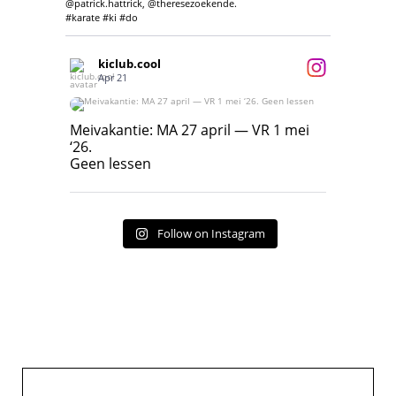
@patrick.hattrick, @theresezoekende.
#karate #ki #do
kiclub.cool
Apr 21
Meivakantie: MA 27 april — VR 1 mei ‘26.
Geen lessen
Meivakantie: MA 27 april — VR 1 mei
‘26.
17
7
Geen lessen
Follow on Instagram