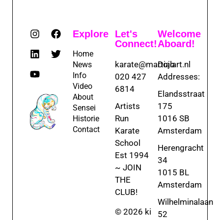
Explore
Let's
Welcome
Connect!
Aboard!
Home
karate@martialart.nl
Dojo
News
Info
020 427
Addresses:
Video
6814
Elandsstraat
About
Artists
175
Sensei
Run
1016 SB
Historie
Contact
Karate
Amsterdam
School
Herengracht
Est 1994
34
~ JOIN
1015 BL
THE
Amsterdam
CLUB!
Wilhelminalaan
© 2026 ki
52