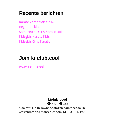
Recente berichten
Karate Zomer6sies 2026
Beginnersklas
Samurette’s Girls-Karate Dojo
Kidsgids Karate Kids
Kidsgids Girls-Karate
Join ki club.cool
www.kiclub.cool
kiclub.cool
256
280
'Coolest Club in Town'. Shotokan Karate school in
Amsterdam and Monnickendam, NL, EU. EST. 1994.