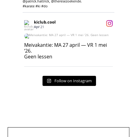
@patrick.hattrick, @theresezoekende.
#karate #ki #do
kiclub.cool
Apr 21
Meivakantie: MA 27 april — VR 1 mei ‘26.
Geen lessen
Meivakantie: MA 27 april — VR 1 mei
‘26.
17
7
Geen lessen
Follow on Instagram