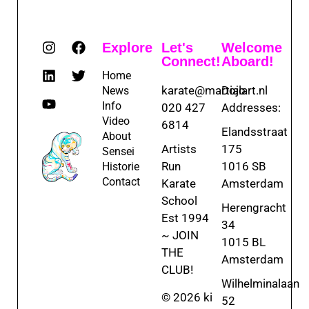
Explore
Let's
Welcome
Connect!
Aboard!
Home
karate@martialart.nl
Dojo
News
Info
020 427
Addresses:
Video
6814
Elandsstraat
About
Artists
175
Sensei
Run
1016 SB
Historie
Contact
Karate
Amsterdam
School
Herengracht
Est 1994
34
~ JOIN
1015 BL
THE
Amsterdam
CLUB!
Wilhelminalaan
© 2026 ki
52