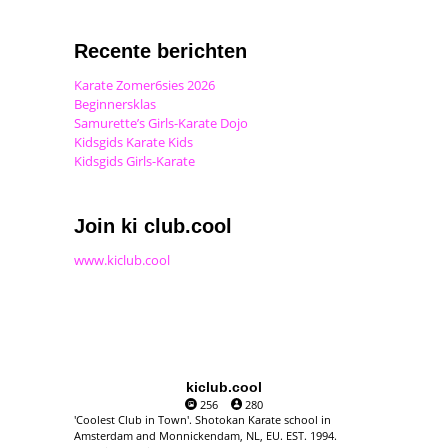
Recente berichten
Karate Zomer6sies 2026
Beginnersklas
Samurette’s Girls-Karate Dojo
Kidsgids Karate Kids
Kidsgids Girls-Karate
Join ki club.cool
www.kiclub.cool
kiclub.cool
256
280
'Coolest Club in Town'. Shotokan Karate school in
Amsterdam and Monnickendam, NL, EU. EST. 1994.