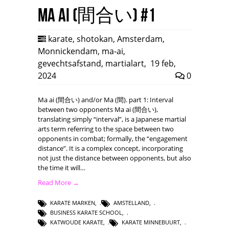
Ma ai (間合い) #1
karate
,
shotokan
,
Amsterdam
,
Monnickendam
,
ma-ai
,
gevechtsafstand
,
martialart
,
19 feb,
2024
0
Ma ai (間合い) and/or Ma (間). part 1: Interval
between two opponents Ma ai (間合い),
translating simply “interval”, is a Japanese martial
arts term referring to the space between two
opponents in combat; formally, the “engagement
distance”. It is a complex concept, incorporating
not just the distance between opponents, but also
the time it will…
Read More →
KARATE MARKEN
,
AMSTELLAND
,
BUSINESS KARATE SCHOOL
,
KATWOUDE KARATE
,
KARATE MINNEBUURT
,