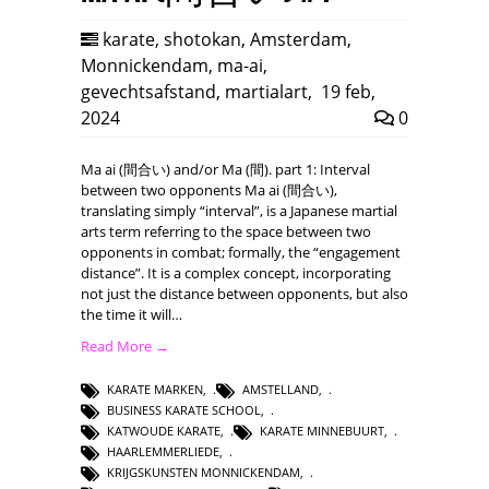
karate
,
shotokan
,
Amsterdam
,
Monnickendam
,
ma-ai
,
gevechtsafstand
,
martialart
,
19 feb,
2024
0
Ma ai (間合い) and/or Ma (間). part 1: Interval
between two opponents Ma ai (間合い),
translating simply “interval”, is a Japanese martial
arts term referring to the space between two
opponents in combat; formally, the “engagement
distance”. It is a complex concept, incorporating
not just the distance between opponents, but also
the time it will…
Read More →
KARATE MARKEN
,
AMSTELLAND
,
BUSINESS KARATE SCHOOL
,
KATWOUDE KARATE
,
KARATE MINNEBUURT
,
HAARLEMMERLIEDE
,
KRIJGSKUNSTEN MONNICKENDAM
,