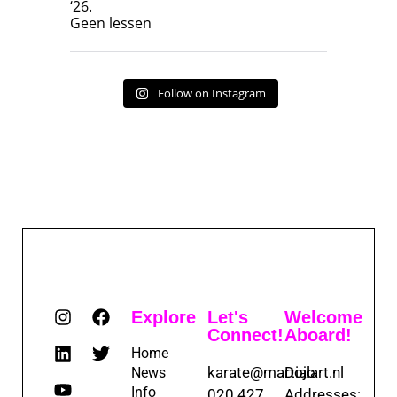
‘26.
17
7
Geen lessen
Follow on Instagram
Explore
Let's
Welcome
Connect!
Aboard!
Home
karate@martialart.nl
Dojo
News
Info
020 427
Addresses: