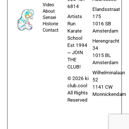
Video
6814
Elandsstraat
About
Artists
175
Sensei
Run
1016 SB
Historie
Contact
Karate
Amsterdam
School
Herengracht
Est 1994
34
~ JOIN
1015 BL
THE
Amsterdam
CLUB!
Wilhelminalaan
© 2026 ki
52
club.cool
1141 CW
All Rights
Monnickendam
Reserved