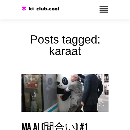
Posts tagged:
karaat
Ma ai (間合い) #1