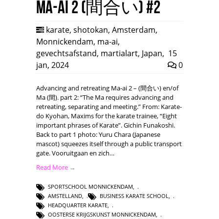
Ma-ai 2 (間合い) #2
karate
,
shotokan
,
Amsterdam
,
Monnickendam
,
ma-ai
,
gevechtsafstand
,
martialart
,
Japan
,
15
jan, 2024
0
Advancing and retreating Ma-ai 2 – (間合い) en/of
Ma (間). part 2: “The Ma requires advancing and
retreating, separating and meeting.” From: Karate-
do Kyohan, Maxims for the karate trainee, “Eight
important phrases of Karate”. Gichin Funakoshi.
Back to part 1 photo: Yuru Chara (Japanese
mascot) squeezes itself through a public transport
gate. Vooruitgaan en zich…
Read More →
SPORTSCHOOL MONNICKENDAM
,
AMSTELLAND
,
BUSINESS KARATE SCHOOL
,
HEADQUARTER KARATE
,
OOSTERSE KRIJGSKUNST MONNICKENDAM
,