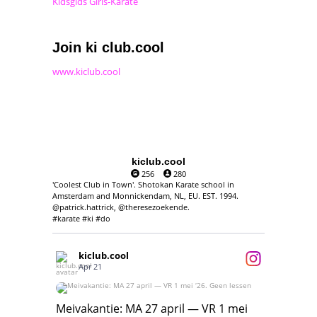
Kidsgids Girls-Karate
Join ki club.cool
www.kiclub.cool
kiclub.cool
256
280
'Coolest Club in Town'. Shotokan Karate school in
Amsterdam and Monnickendam, NL, EU. EST. 1994.
@patrick.hattrick, @theresezoekende.
#karate #ki #do
kiclub.cool
Apr 21
Meivakantie: MA 27 april — VR 1 mei ‘26.
Geen lessen
Meivakantie: MA 27 april — VR 1 mei