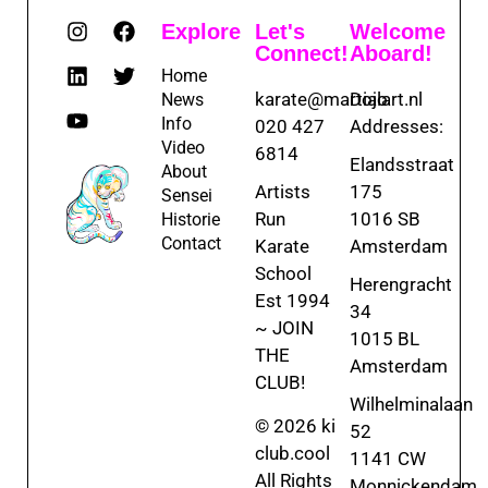
Explore
Let's
Welcome
Connect!
Aboard!
Home
karate@martialart.nl
Dojo
News
Info
020 427
Addresses:
Video
6814
Elandsstraat
About
Artists
175
Sensei
Run
1016 SB
Historie
Contact
Karate
Amsterdam
School
Herengracht
Est 1994
34
~ JOIN
1015 BL
THE
Amsterdam
CLUB!
Wilhelminalaan
© 2026 ki
52
club.cool
1141 CW
All Rights
Monnickendam