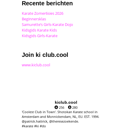
Recente berichten
Karate Zomer6sies 2026
Beginnersklas
Samurette’s Girls-Karate Dojo
Kidsgids Karate Kids
Kidsgids Girls-Karate
Join ki club.cool
www.kiclub.cool
kiclub.cool
256
280
'Coolest Club in Town'. Shotokan Karate school in
Amsterdam and Monnickendam, NL, EU. EST. 1994.
@patrick.hattrick, @theresezoekende.
#karate #ki #do