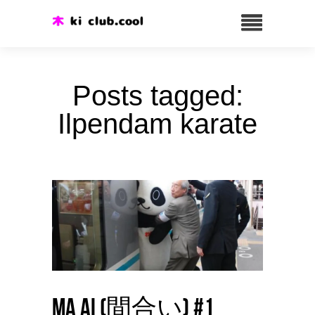
Posts tagged:
Ilpendam karate
Ma ai (間合い) #1