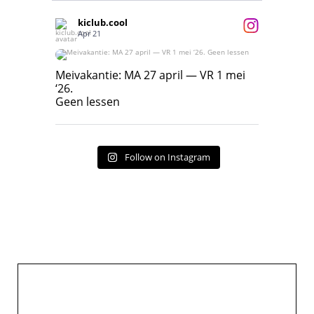
kiclub.cool
Apr 21
Meivakantie: MA 27 april — VR 1 mei ‘26.
Geen lessen
Meivakantie: MA 27 april — VR 1 mei
‘26.
17
7
Geen lessen
Follow on Instagram