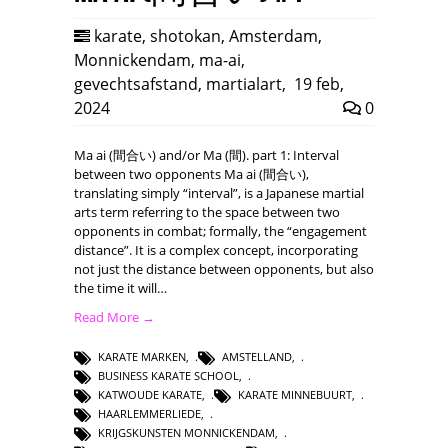
karate
,
shotokan
,
Amsterdam
,
Monnickendam
,
ma-ai
,
gevechtsafstand
,
martialart
,
19 feb,
2024
0
Ma ai (間合い) and/or Ma (間). part 1: Interval
between two opponents Ma ai (間合い),
translating simply “interval”, is a Japanese martial
arts term referring to the space between two
opponents in combat; formally, the “engagement
distance”. It is a complex concept, incorporating
not just the distance between opponents, but also
the time it will…
Read More →
KARATE MARKEN
,
AMSTELLAND
,
BUSINESS KARATE SCHOOL
,
KATWOUDE KARATE
,
KARATE MINNEBUURT
,
HAARLEMMERLIEDE
,
KRIJGSKUNSTEN MONNICKENDAM
,