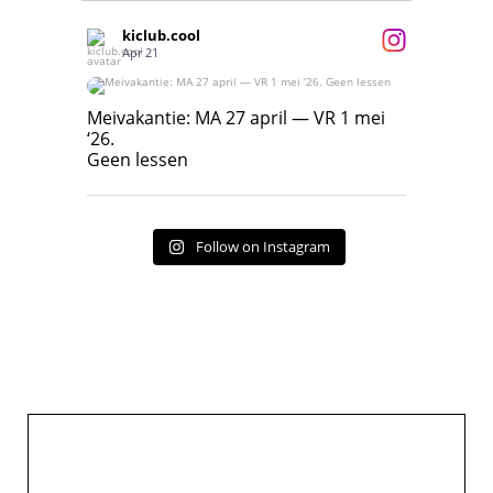
kiclub.cool
Apr 21
Meivakantie: MA 27 april — VR 1 mei ‘26.
Geen lessen
Meivakantie: MA 27 april — VR 1 mei
‘26.
17
7
Geen lessen
Follow on Instagram