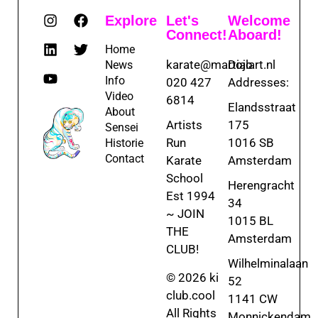
Explore
Let's
Welcome
Connect!
Aboard!
Home
karate@martialart.nl
Dojo
News
Info
020 427
Addresses:
Video
6814
Elandsstraat
About
Artists
175
Sensei
Run
1016 SB
Historie
Contact
Karate
Amsterdam
School
Herengracht
Est 1994
34
~ JOIN
1015 BL
THE
Amsterdam
CLUB!
Wilhelminalaan
© 2026 ki
52
club.cool
1141 CW
All Rights
Monnickendam