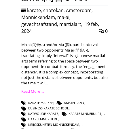
karate
,
shotokan
,
Amsterdam
,
Monnickendam
,
ma-ai
,
gevechtsafstand
,
martialart
,
19 feb,
2024
0
Ma ai (間合い) and/or Ma (間). part 1: Interval
between two opponents Ma ai (間合い),
translating simply “interval”, is a Japanese martial
arts term referring to the space between two
opponents in combat; formally, the “engagement
distance”. It is a complex concept, incorporating
not just the distance between opponents, but also
the time it will…
Read More →
KARATE MARKEN
,
AMSTELLAND
,
BUSINESS KARATE SCHOOL
,
KATWOUDE KARATE
,
KARATE MINNEBUURT
,
HAARLEMMERLIEDE
,
KRIJGSKUNSTEN MONNICKENDAM
,