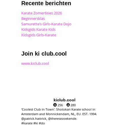
Recente berichten
Karate Zomer6sies 2026
Beginnersklas
Samurette’s Girls-Karate Dojo
Kidsgids Karate Kids
Kidsgids Girls-Karate
Join ki club.cool
www.kiclub.cool
kiclub.cool
256
280
'Coolest Club in Town'. Shotokan Karate school in
Amsterdam and Monnickendam, NL, EU. EST. 1994.
@patrick.hattrick, @theresezoekende.
#karate #ki #do