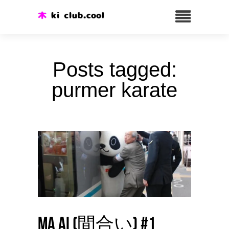
Posts tagged:
purmer karate
Ma ai (間合い) #1