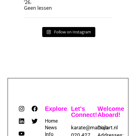
‘26.
17
7
Geen lessen
Follow on Instagram
Explore
Let's
Welcome
Connect!
Aboard!
Home
karate@martialart.nl
Dojo
News
Info
020 427
Addresses: