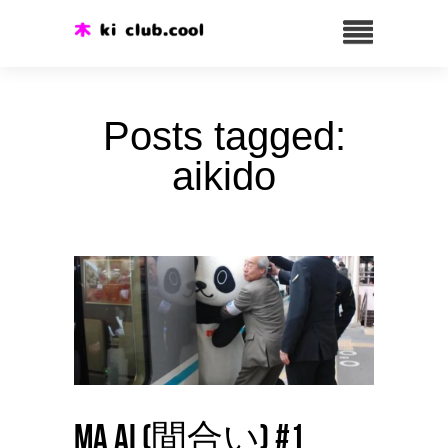
Posts tagged:
aikido
Ma ai (間合い) #1