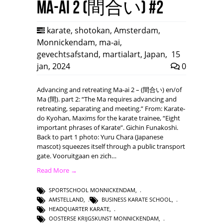
Ma-ai 2 (間合い) #2
karate
,
shotokan
,
Amsterdam
,
Monnickendam
,
ma-ai
,
gevechtsafstand
,
martialart
,
Japan
,
15
jan, 2024
0
Advancing and retreating Ma-ai 2 – (間合い) en/of
Ma (間). part 2: “The Ma requires advancing and
retreating, separating and meeting.” From: Karate-
do Kyohan, Maxims for the karate trainee, “Eight
important phrases of Karate”. Gichin Funakoshi.
Back to part 1 photo: Yuru Chara (Japanese
mascot) squeezes itself through a public transport
gate. Vooruitgaan en zich…
Read More →
SPORTSCHOOL MONNICKENDAM
,
AMSTELLAND
,
BUSINESS KARATE SCHOOL
,
HEADQUARTER KARATE
,
OOSTERSE KRIJGSKUNST MONNICKENDAM
,