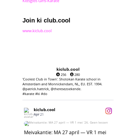
Kidsgids Girls-Karate
Join ki club.cool
www.kiclub.cool
kiclub.cool
256
280
'Coolest Club in Town'. Shotokan Karate school in
Amsterdam and Monnickendam, NL, EU. EST. 1994.
@patrick.hattrick, @theresezoekende.
#karate #ki #do
kiclub.cool
Apr 21
Meivakantie: MA 27 april — VR 1 mei ‘26.
Geen lessen
Meivakantie: MA 27 april — VR 1 mei