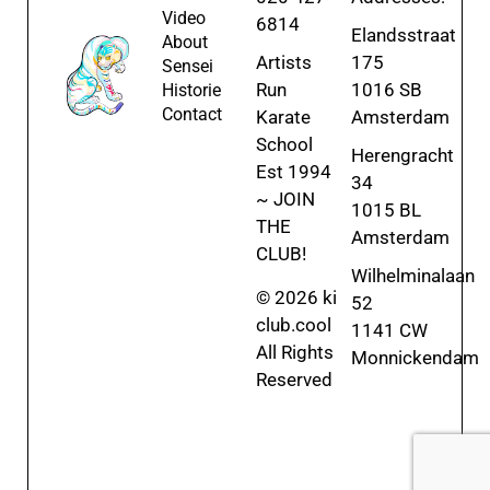
Video
6814
Elandsstraat
About
Artists
175
Sensei
Run
1016 SB
Historie
Contact
Karate
Amsterdam
School
Herengracht
Est 1994
34
~ JOIN
1015 BL
THE
Amsterdam
CLUB!
Wilhelminalaan
© 2026 ki
52
club.cool
1141 CW
All Rights
Monnickendam
Reserved