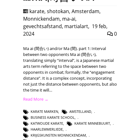
karate
,
shotokan
,
Amsterdam
,
Monnickendam
,
ma-ai
,
gevechtsafstand
,
martialart
,
19 feb,
2024
0
Ma ai (間合い) and/or Ma (間). part 1: Interval
between two opponents Ma ai (間合い),
translating simply “interval”, is a Japanese martial
arts term referring to the space between two
opponents in combat; formally, the “engagement
distance”. It is a complex concept, incorporating
not just the distance between opponents, but also
the time it will…
Read More →
KARATE MARKEN
,
AMSTELLAND
,
BUSINESS KARATE SCHOOL
,
KATWOUDE KARATE
,
KARATE MINNEBUURT
,
HAARLEMMERLIEDE
,
KRIJGSKUNSTEN MONNICKENDAM
,