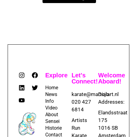
Explore
Let's
Welcome
Connect!
Aboard!
Home
karate@martialart.nl
Dojo
News
Info
020 427
Addresses:
Video
6814
Elandsstraat
About
Artists
175
Sensei
Run
1016 SB
Historie
Contact
Karate
Amsterdam