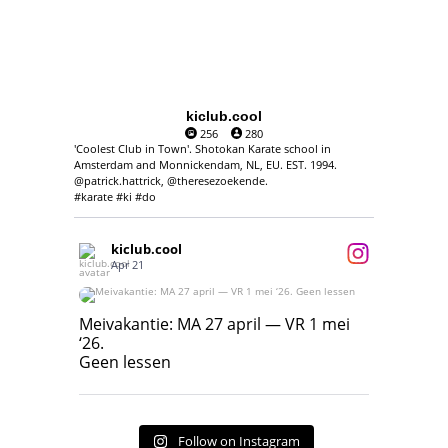
kiclub.cool
256
280
'Coolest Club in Town'. Shotokan Karate school in
Amsterdam and Monnickendam, NL, EU. EST. 1994.
@patrick.hattrick, @theresezoekende.
#karate #ki #do
kiclub.cool
Apr 21
Meivakantie: MA 27 april — VR 1 mei ‘26.
Geen lessen
Meivakantie: MA 27 april — VR 1 mei
‘26.
17
7
Geen lessen
Follow on Instagram