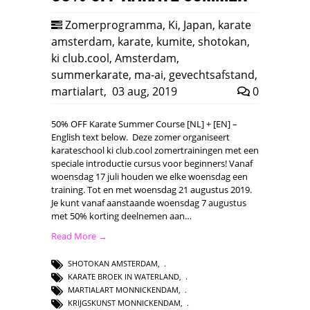
Zomerprogramma
,
Ki
,
Japan
,
karate
amsterdam
,
karate
,
kumite
,
shotokan
,
ki club.cool
,
Amsterdam
,
summerkarate
,
ma-ai
,
gevechtsafstand
,
martialart
,
03 aug, 2019
0
50% OFF Karate Summer Course [NL] + [EN] –
English text below. Deze zomer organiseert
karateschool ki club.cool zomertrainingen met een
speciale introductie cursus voor beginners! Vanaf
woensdag 17 juli houden we elke woensdag een
training. Tot en met woensdag 21 augustus 2019.
Je kunt vanaf aanstaande woensdag 7 augustus
met 50% korting deelnemen aan…
Read More →
SHOTOKAN AMSTERDAM
,
KARATE BROEK IN WATERLAND
,
MARTIALART MONNICKENDAM
,
KRIJGSKUNST MONNICKENDAM
,