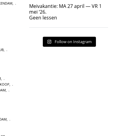
Geen lessen
KENDAM
,
Meivakantie: MA 27 april — VR 1
17
7
mei ‘26.
Geen lessen
Follow on Instagram
UB
,
M
,
 KOOP
,
DAM
,
RDAM
,