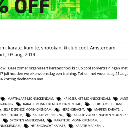
dam
,
karate
,
kumite
,
shotokan
,
ki club.cool
,
Amsterdam
,
art
,
03 aug, 2019
low. Deze zomer organiseert karateschool ki club.cool zomertrainingen met
 17 juli houden we elke woensdag een training. Tot en met woensdag 21 aug
0% korting deelnemen aan…
MARTIALART MONNICKENDAM
,
KRIJGSKUNST MONNICKENDAM
,
AMS
TRAINING
,
KARATE MONNICKENDAM BINNENSTAD
,
SPORT AMSTERDAM
,
SELF DEFENCE MONNICKENDAM
,
HERENGRACHT
,
MARKEN KARATE
,
NDAM CENTRUM
,
KARATE VERENIGING
,
KARATE VOOR KINDEREN MONNICK
,
SPORTEN AMSTERDAM
,
KARATEDO MONNICKENDAM
,
NNICKENDAM
,
HERENGRACHT KARATE
,
KARATE MARKEN
,