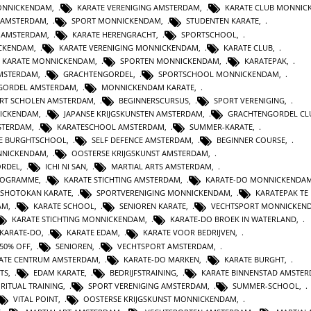
MONNICKENDAM
,
KARATE VERENIGING AMSTERDAM
,
KARATE CLUB MONNIC
 AMSTERDAM
,
SPORT MONNICKENDAM
,
STUDENTEN KARATE
,
N AMSTERDAM
,
KARATE HERENGRACHT
,
SPORTSCHOOL
,
ICKENDAM
,
KARATE VERENIGING MONNICKENDAM
,
KARATE CLUB
,
KARATE MONNICKENDAM
,
SPORTEN MONNICKENDAM
,
KARATEPAK
,
AMSTERDAM
,
GRACHTENGORDEL
,
SPORTSCHOOL MONNICKENDAM
,
GORDEL AMSTERDAM
,
MONNICKENDAM KARATE
,
RT SCHOLEN AMSTERDAM
,
BEGINNERSCURSUS
,
SPORT VERENIGING
,
ICKENDAM
,
JAPANSE KRIJGSKUNSTEN AMSTERDAM
,
GRACHTENGORDEL CL
STERDAM
,
KARATESCHOOL AMSTERDAM
,
SUMMER-KARATE
,
E BURGHTSCHOOL
,
SELF DEFENCE AMSTERDAM
,
BEGINNER COURSE
,
NNICKENDAM
,
OOSTERSE KRIJGSKUNST AMSTERDAM
,
ORDEL
,
ICHI NI SAN
,
MARTIAL ARTS AMSTERDAM
,
ROGRAMME
,
KARATE STICHTING AMSTERDAM
,
KARATE-DO MONNICKENDA
SHOTOKAN KARATE
,
SPORTVERENIGING MONNICKENDAM
,
KARATEPAK TE
AM
,
KARATE SCHOOL
,
SENIOREN KARATE
,
VECHTSPORT MONNICKEN
KARATE STICHTING MONNICKENDAM
,
KARATE-DO BROEK IN WATERLAND
,
KARATE-DO
,
KARATE EDAM
,
KARATE VOOR BEDRIJVEN
,
50% OFF
,
SENIOREN
,
VECHTSPORT AMSTERDAM
,
ATE CENTRUM AMSTERDAM
,
KARATE-DO MARKEN
,
KARATE BURGHT
,
TS
,
EDAM KARATE
,
BEDRIJFSTRAINING
,
KARATE BINNENSTAD AMSTE
IRITUAL TRAINING
,
SPORT VERENIGING AMSTERDAM
,
SUMMER-SCHOOL
,
VITAL POINT
,
OOSTERSE KRIJGSKUNST MONNICKENDAM
,