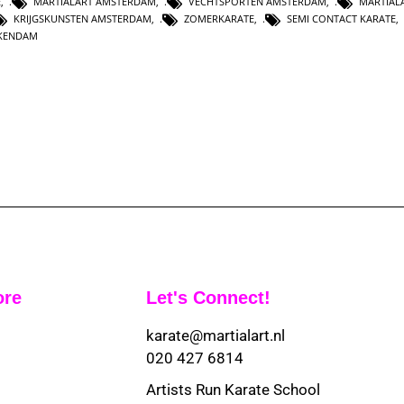
E
,
MARTIALART AMSTERDAM
,
VECHTSPORTEN AMSTERDAM
,
MARTIAL
KRIJGSKUNSTEN AMSTERDAM
,
ZOMERKARATE
,
SEMI CONTACT KARATE
,
CKENDAM
ore
Let's Connect!
karate@martialart.nl
020 427 6814
Artists Run Karate School