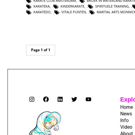
KARATE CLUB AMSTERDAM
,
BROEK IN WATERLAND KARAT
KARATEKA
,
KINDERKARATE
,
SPIRITUELE TRAINING
,
KARATEDO
,
VITALE PUNTEN
,
MARTIAL ARTS MONNI
Page 1 of 1
Expl
Home
News
Info
Video
About