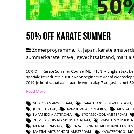
50% OFF Karate Summer
Zomerprogramma
,
Ki
,
Japan
,
karate amster
summerkarate
,
ma-ai
,
gevechtsafstand
,
martial
50% OFF Karate Summer Course [NL] + [EN] – English text be
speciale introductie cursus voor beginners! Vanaf woensdag
2019. Je kunt vanaf aanstaande woensdag 7 augustus met 5
Read More →
SHOTOKAN AMSTERDAM
,
KARATE BROEK IN WATERLAND
,
JOIN THE CLUB
,
KARATE VOOR KINDEREN
,
MENTALE 
KARATEDO AMSTERDAM
,
SPORTSCHOOL AMSTERDAM
,
ZELFVERDEDIGING MONNICKENDAM
,
KARATE MONNICKE
MENTAL TRAINING
,
KARATE BINNENSTAD MONNICKENDAM
MARTIAL ARTS SCHOOL AMSTERDAM
,
KARATESCHOOL MO