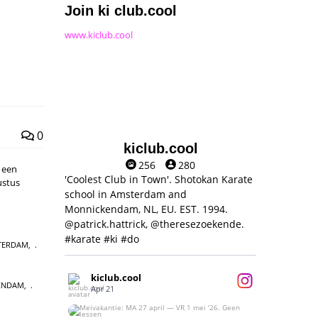
Join ki club.cool
www.kiclub.cool
0
kiclub.cool
256
280
 een
'Coolest Club in Town'. Shotokan Karate
ustus
school in Amsterdam and
Monnickendam, NL, EU. EST. 1994.
@patrick.hattrick, @theresezoekende.
#karate #ki #do
TERDAM
,
kiclub.cool
ENDAM
,
Apr 21
Meivakantie: MA 27 april — VR 1 mei ‘26.