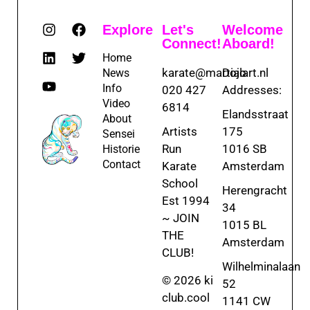
Explore
Let's
Welcome
Connect!
Aboard!
Home
karate@martialart.nl
Dojo
News
Info
020 427
Addresses:
Video
6814
Elandsstraat
About
Artists
175
Sensei
Run
1016 SB
Historie
Contact
Karate
Amsterdam
School
Herengracht
Est 1994
34
~ JOIN
1015 BL
THE
Amsterdam
CLUB!
Wilhelminalaan
© 2026 ki
52
club.cool
1141 CW