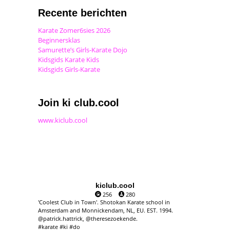
Recente berichten
Karate Zomer6sies 2026
Beginnersklas
Samurette’s Girls-Karate Dojo
Kidsgids Karate Kids
Kidsgids Girls-Karate
Join ki club.cool
www.kiclub.cool
kiclub.cool
256
280
'Coolest Club in Town'. Shotokan Karate school in
Amsterdam and Monnickendam, NL, EU. EST. 1994.
@patrick.hattrick, @theresezoekende.
#karate #ki #do