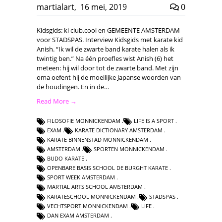
martialart
,
16 mei, 2019
0
Kidsgids: ki club.cool en GEMEENTE AMSTERDAM
voor STADSPAS. Interview Kidsgids met karate kid
Anish. “Ik wil de zwarte band karate halen als ik
twintig ben.” Na één proefles wist Anish (6) het
meteen: hij wil door tot de zwarte band. Met zijn
oma oefent hij de moeilijke Japanse woorden van
de houdingen. En in de…
Read More →
FILOSOFIE MONNICKENDAM
LIFE IS A SPORT
EXAM
KARATE DICTIONARY AMSTERDAM
KARATE BINNENSTAD MONNICKENDAM
AMSTERDAM
SPORTEN MONNICKENDAM
BUDO KARATE
OPENBARE BASIS SCHOOL DE BURGHT KARATE
SPORT WEEK AMSTERDAM
MARTIAL ARTS SCHOOL AMSTERDAM
KARATESCHOOL MONNICKENDAM
STADSPAS
VECHTSPORT MONNICKENDAM
LIFE
DAN EXAM AMSTERDAM