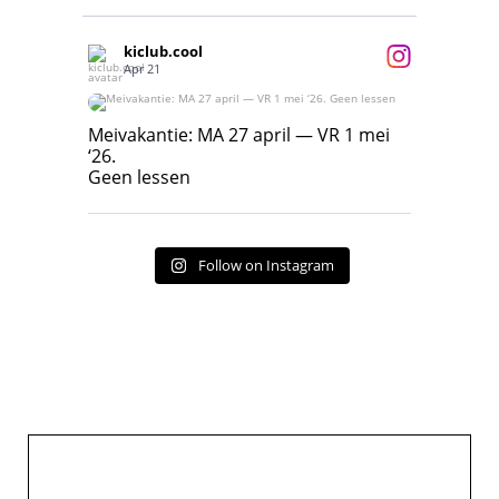
kiclub.cool
Apr 21
Meivakantie: MA 27 april — VR 1 mei ‘26.
Geen lessen
Meivakantie: MA 27 april — VR 1 mei
‘26.
17
7
Geen lessen
Follow on Instagram