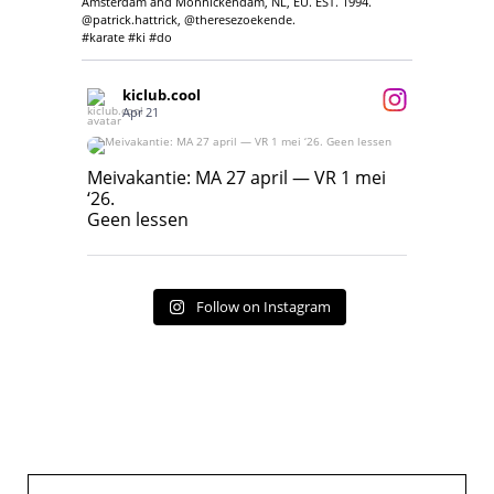
Amsterdam and Monnickendam, NL, EU. EST. 1994.
@patrick.hattrick, @theresezoekende.
#karate #ki #do
kiclub.cool
Apr 21
Meivakantie: MA 27 april — VR 1 mei ‘26.
Geen lessen
Meivakantie: MA 27 april — VR 1 mei
‘26.
17
7
Geen lessen
Follow on Instagram