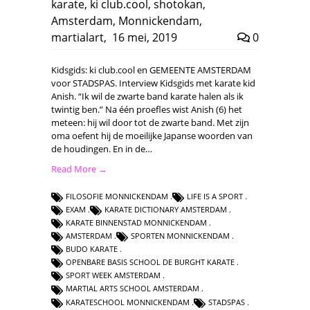
karate
,
ki club.cool
,
shotokan
,
Amsterdam
,
Monnickendam
,
martialart
,
16 mei, 2019
0
Kidsgids: ki club.cool en GEMEENTE AMSTERDAM
voor STADSPAS. Interview Kidsgids met karate kid
Anish. “Ik wil de zwarte band karate halen als ik
twintig ben.” Na één proefles wist Anish (6) het
meteen: hij wil door tot de zwarte band. Met zijn
oma oefent hij de moeilijke Japanse woorden van
de houdingen. En in de…
Read More →
FILOSOFIE MONNICKENDAM
LIFE IS A SPORT
EXAM
KARATE DICTIONARY AMSTERDAM
KARATE BINNENSTAD MONNICKENDAM
AMSTERDAM
SPORTEN MONNICKENDAM
BUDO KARATE
OPENBARE BASIS SCHOOL DE BURGHT KARATE
SPORT WEEK AMSTERDAM
MARTIAL ARTS SCHOOL AMSTERDAM
KARATESCHOOL MONNICKENDAM
STADSPAS