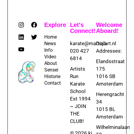
Explore
Let's
Welcome
Connect!
Aboard!
Home
karate@martialart.nl
Dojo
News
Info
020 427
Addresses:
Video
6814
Elandsstraat
About
Artists
175
Sensei
Run
1016 SB
Historie
Contact
Karate
Amsterdam
School
Herengracht
Est 1994
34
~ JOIN
1015 BL
THE
Amsterdam
CLUB!
Wilhelminalaan
© 2026 ki