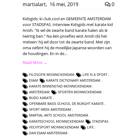
martialart
,
16 mei, 2019
0
Kidsgids: ki club.cool en GEMEENTE AMSTERDAM
voor STADSPAS. Interview Kidsgids met karate kid
Anish. “Ik wil de zwarte band karate halen als ik
twintig ben.” Na één proefles wist Anish (6) het
meteen: hij wil door tot de zwarte band. Met zijn
oma oefent hij de moeilijke Japanse woorden van
de houdingen. En in de…
Read More →
FILOSOFIE MONNICKENDAM
LIFE IS A SPORT
EXAM
KARATE DICTIONARY AMSTERDAM
KARATE BINNENSTAD MONNICKENDAM
AMSTERDAM
SPORTEN MONNICKENDAM
BUDO KARATE
OPENBARE BASIS SCHOOL DE BURGHT KARATE
SPORT WEEK AMSTERDAM
MARTIAL ARTS SCHOOL AMSTERDAM
KARATESCHOOL MONNICKENDAM
STADSPAS
VECHTSPORT MONNICKENDAM
LIFE
DAN EXAM AMSTERDAM