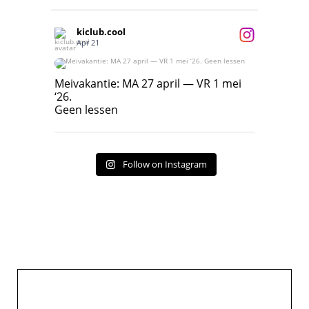
kiclub.cool
Apr 21
Meivakantie: MA 27 april — VR 1 mei ‘26.
Geen lessen
Meivakantie: MA 27 april — VR 1 mei
‘26.
17
7
Geen lessen
Follow on Instagram