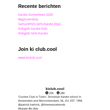
Recente berichten
Karate Zomer6sies 2026
Beginnersklas
Samurette’s Girls-Karate Dojo
Kidsgids Karate Kids
Kidsgids Girls-Karate
Join ki club.cool
www.kiclub.cool
kiclub.cool
256
280
'Coolest Club in Town'. Shotokan Karate school in
Amsterdam and Monnickendam, NL, EU. EST. 1994.
@patrick.hattrick, @theresezoekende.
#karate #ki #do