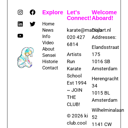
Explore
Let's
Welcome
Connect!
Aboard!
Home
karate@martialart.nl
Dojo
News
Info
020 427
Addresses:
Video
6814
Elandsstraat
About
Artists
175
Sensei
Run
1016 SB
Historie
Contact
Karate
Amsterdam
School
Herengracht
Est 1994
34
~ JOIN
1015 BL
THE
Amsterdam
CLUB!
Wilhelminalaan
© 2026 ki
52
club.cool
1141 CW