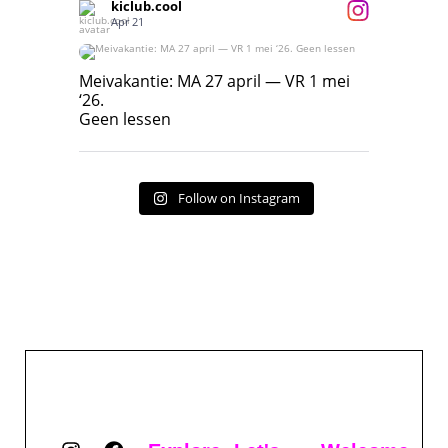
kiclub.cool
Apr 21
Meivakantie: MA 27 april — VR 1 mei ‘26.
Geen lessen
Meivakantie: MA 27 april — VR 1 mei
‘26.
17
7
Geen lessen
Follow on Instagram