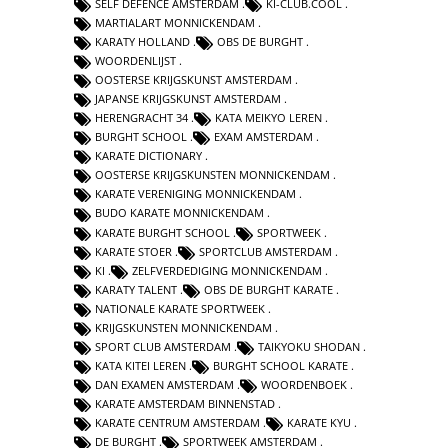
SELF DEFENCE AMSTERDAM
KI-CLUB.COOL
MARTIALART MONNICKENDAM
KARATY HOLLAND
OBS DE BURGHT
WOORDENLIJST
OOSTERSE KRIJGSKUNST AMSTERDAM
JAPANSE KRIJGSKUNST AMSTERDAM
HERENGRACHT 34
KATA MEIKYO LEREN
BURGHT SCHOOL
EXAM AMSTERDAM
KARATE DICTIONARY
OOSTERSE KRIJGSKUNSTEN MONNICKENDAM
KARATE VERENIGING MONNICKENDAM
BUDO KARATE MONNICKENDAM
KARATE BURGHT SCHOOL
SPORTWEEK
KARATE STOER
SPORTCLUB AMSTERDAM
KI
ZELFVERDEDIGING MONNICKENDAM
KARATY TALENT
OBS DE BURGHT KARATE
NATIONALE KARATE SPORTWEEK
KRIJGSKUNSTEN MONNICKENDAM
SPORT CLUB AMSTERDAM
TAIKYOKU SHODAN
KATA KITEI LEREN
BURGHT SCHOOL KARATE
DAN EXAMEN AMSTERDAM
WOORDENBOEK
KARATE AMSTERDAM BINNENSTAD
KARATE CENTRUM AMSTERDAM
KARATE KYU
DE BURGHT
SPORTWEEK AMSTERDAM