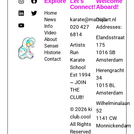
Explore
Let's
Welcome
Connect!
Aboard!
Home
karate@martialart.nl
Dojo
News
Info
020 427
Addresses:
Video
6814
Elandsstraat
About
Artists
175
Sensei
Run
1016 SB
Historie
Contact
Karate
Amsterdam
School
Herengracht
Est 1994
34
~ JOIN
1015 BL
THE
Amsterdam
CLUB!
Wilhelminalaan
© 2026 ki
52
club.cool
1141 CW
All Rights
Monnickendam
Reserved