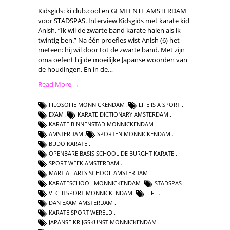
Kidsgids: ki club.cool en GEMEENTE AMSTERDAM
voor STADSPAS. Interview Kidsgids met karate kid
Anish. “Ik wil de zwarte band karate halen als ik
twintig ben.” Na één proefles wist Anish (6) het
meteen: hij wil door tot de zwarte band. Met zijn
oma oefent hij de moeilijke Japanse woorden van
de houdingen. En in de…
Read More →
FILOSOFIE MONNICKENDAM
LIFE IS A SPORT
EXAM
KARATE DICTIONARY AMSTERDAM
KARATE BINNENSTAD MONNICKENDAM
AMSTERDAM
SPORTEN MONNICKENDAM
BUDO KARATE
OPENBARE BASIS SCHOOL DE BURGHT KARATE
SPORT WEEK AMSTERDAM
MARTIAL ARTS SCHOOL AMSTERDAM
KARATESCHOOL MONNICKENDAM
STADSPAS
VECHTSPORT MONNICKENDAM
LIFE
DAN EXAM AMSTERDAM
KARATE SPORT WERELD
JAPANSE KRIJGSKUNST MONNICKENDAM