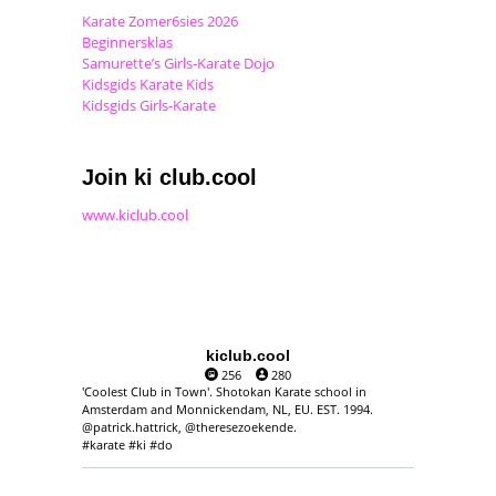
Karate Zomer6sies 2026
Beginnersklas
Samurette’s Girls-Karate Dojo
Kidsgids Karate Kids
Kidsgids Girls-Karate
Join ki club.cool
www.kiclub.cool
kiclub.cool
256
280
'Coolest Club in Town'. Shotokan Karate school in
Amsterdam and Monnickendam, NL, EU. EST. 1994.
@patrick.hattrick, @theresezoekende.
#karate #ki #do