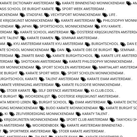
KARATE DICTIONARY AMSTERDAM
KARATE BINNENSTAD MONNICKENDAM
A
ASIS SCHOOL DE BURGHT KARATE
SPORT WEEK AMSTERDAM
NICKENDAM
STADSPAS
VECHTSPORT MONNICKENDAM
LIFE
SE KRIJGSKUNST MONNICKENDAM
KARATE AMSTERDAM
PHILOSOPHY MONN
CKENDAM
JAPAN
SPORTSCHOOL MONNICKENDAM
KYU KARATE
TERDAM
KARATE SCHOOL AMSTERDAM
OOSTERSE KRIJGSKUNSTEN AMSTER
ATE TALENT
KARATE EXAMEN
SEMINAR AMSTERDAM
DAM
KYU AMSTERDAM KARATE KYU AMSTERDAM
BURGHTSCHOOL
DAN 
ATE SCHOOL MONNICKENDAM
DAN
KARATE OBS DE BURGHT
SEMINAR
STERDAM
ZWARTE BAND
KARATE BURGHTSCHOOL
KARATE LIFE AMSTER
STERDAM
SHOTOKAN AMSTERDAM
KARATE PHILOSOPHY MONNICKENDAM
OER MONNICKENDAM
SPORT SCHOLEN AMSTERDAM
MARTIALART AMSTERD
DE BURGHT
KARATE SPORT WEEK
SPORT SCHOLEN MONNICKENDAM
URGHTSCHOOL KARATE
TALENT AMSTERDAM
KARATE EXAM AMSTERDAM
KARATE VERENIGING AMSTERDAM
KARATE FILOSOFIE MONNICKENDAM
STOER KARATE
SELF DEFENCE AMSTERDAM
KI-CLUB.COOL
DE BURGHT
WOORDENLIJST
OOSTERSE KRIJGSKUNST AMSTERDAM
ATA MEIKYO LEREN
BURGHT SCHOOL
EXAM AMSTERDAM
KARATE DICTI
NIGING MONNICKENDAM
BUDO KARATE MONNICKENDAM
KARATE BURGHT S
KI
ZELFVERDEDIGING MONNICKENDAM
KARATY TALENT
KRIJGSKUNSTEN MONNICKENDAM
SPORT CLUB AMSTERDAM
TAIKYOKU S
EN AMSTERDAM
WOORDENBOEK
KARATE AMSTERDAM BINNENSTAD
T
SPORTWEEK AMSTERDAM
STOER KARATE AMSTERDAM
GING AMSTERDAM
TALENT
KARATE EXAM
KARATE SPORTWERELD