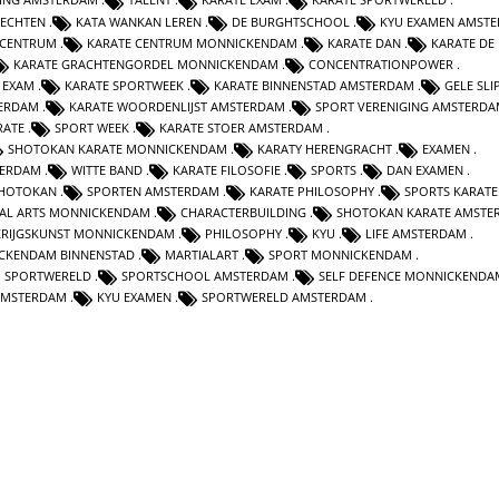
VECHTEN
KATA WANKAN LEREN
DE BURGHTSCHOOL
KYU EXAMEN AMST
 CENTRUM
KARATE CENTRUM MONNICKENDAM
KARATE DAN
KARATE DE
KARATE GRACHTENGORDEL MONNICKENDAM
CONCENTRATIONPOWER
 EXAM
KARATE SPORTWEEK
KARATE BINNENSTAD AMSTERDAM
GELE SLI
TERDAM
KARATE WOORDENLIJST AMSTERDAM
SPORT VERENIGING AMSTERD
RATE
SPORT WEEK
KARATE STOER AMSTERDAM
SHOTOKAN KARATE MONNICKENDAM
KARATY HERENGRACHT
EXAMEN
TERDAM
WITTE BAND
KARATE FILOSOFIE
SPORTS
DAN EXAMEN
HOTOKAN
SPORTEN AMSTERDAM
KARATE PHILOSOPHY
SPORTS KARATE
AL ARTS MONNICKENDAM
CHARACTERBUILDING
SHOTOKAN KARATE AMSTE
KRIJGSKUNST MONNICKENDAM
PHILOSOPHY
KYU
LIFE AMSTERDAM
CKENDAM BINNENSTAD
MARTIALART
SPORT MONNICKENDAM
SPORTWERELD
SPORTSCHOOL AMSTERDAM
SELF DEFENCE MONNICKENDA
 AMSTERDAM
KYU EXAMEN
SPORTWERELD AMSTERDAM