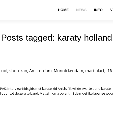
HOME
NEWS
INFO
V
Posts tagged: karaty holland
.cool
,
shotokan
,
Amsterdam
,
Monnickendam
,
martialart
,
16 
 Interview Kidsgids met karate kid Anish. “Ik wil de zwarte band karate ha
wil door tot de zwarte band. Met zijn oma oefent hij de moeilijke Japanse wo