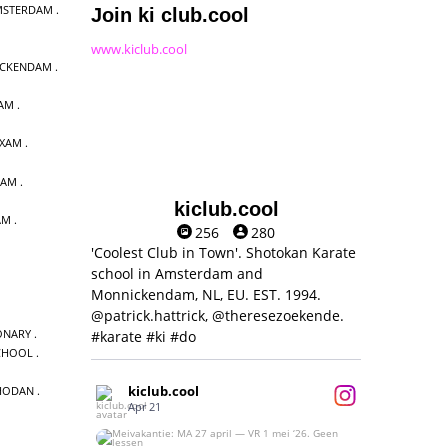
MSTERDAM
Join ki club.cool
www.kiclub.cool
ICKENDAM
DAM
EXAM
DAM
kiclub.cool
AM
256
280
'Coolest Club in Town'. Shotokan Karate
school in Amsterdam and
Monnickendam, NL, EU. EST. 1994.
@patrick.hattrick, @theresezoekende.
ONARY
#karate #ki #do
CHOOL
kiclub.cool
HODAN
Apr 21
Meivakantie: MA 27 april — VR 1 mei ‘26.