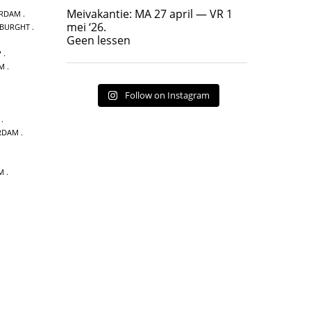
Geen lessen
Meivakantie: MA 27 april — VR 1
ERDAM
17
7
mei ‘26.
 BURGHT
Geen lessen
P
AM
Follow on Instagram
RDAM
M