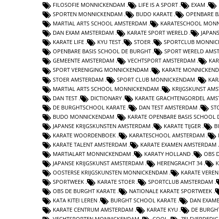
FILOSOFIE MONNICKENDAM
LIFE IS A SPORT
EXAM
SPORTEN MONNICKENDAM
BUDO KARATE
OPENBARE B
MARTIAL ARTS SCHOOL AMSTERDAM
KARATESCHOOL MON
DAN EXAM AMSTERDAM
KARATE SPORT WERELD
JAPAN
KARATE LIFE
KYU TEST
STOER
SPORTCLUB MONNI
OPENBARE BASIS SCHOOL DE BURGHT
SPORT WERELD AMS
GEMEENTE AMSTERDAM
VECHTSPORT AMSTERDAM
KAR
SPORT VERENIGING MONNICKENDAM
KARATE MONNICKEN
STOER AMSTERDAM
SPORT CLUB MONNICKENDAM
KAR
MARTIAL ARTS SCHOOL MONNICKENDAM
KRIJGSKUNST AM
DAN TEST
DICTIONARY
KARATE GRACHTENGORDEL AM
DE BURGHTSCHOOL KARATE
DAN TEST AMSTERDAM
ST
BUDO MONNICKENDAM
KARATE OPENBARE BASIS SCHOOL 
JAPANSE KRIJGSKUNSTEN AMSTERDAM
KARATE TIJGER
B
KARATE WOORDENBOEK
KARATESCHOOL AMSTERDAM
KARATE TALENT AMSTERDAM
KARATE EXAMEN AMSTERDAM
MARTIALART MONNICKENDAM
KARATY HOLLAND
OBS 
JAPANSE KRIJGSKUNST AMSTERDAM
HERENGRACHT 34
K
OOSTERSE KRIJGSKUNSTEN MONNICKENDAM
KARATE VERE
SPORTWEEK
KARATE STOER
SPORTCLUB AMSTERDAM
OBS DE BURGHT KARATE
NATIONALE KARATE SPORTWEEK
KATA KITEI LEREN
BURGHT SCHOOL KARATE
DAN EXAM
KARATE CENTRUM AMSTERDAM
KARATE KYU
DE BURGH
VECHTSPORTEN MONNICKENDAM
COOL
ZELFVERDEDI