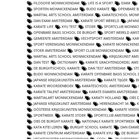
FILOSOFIE MONNICKENDAM
LIFE IS A SPORT
EXAM
SPORTEN MONNICKENDAM
BUDO KARATE
OPENBARE B
MARTIAL ARTS SCHOOL AMSTERDAM
KARATESCHOOL MON
DAN EXAM AMSTERDAM
KARATE SPORT WERELD
JAPAN
KARATE LIFE
KYU TEST
STOER
SPORTCLUB MONNI
OPENBARE BASIS SCHOOL DE BURGHT
SPORT WERELD AMS
GEMEENTE AMSTERDAM
VECHTSPORT AMSTERDAM
KAR
SPORT VERENIGING MONNICKENDAM
KARATE MONNICKEN
STOER AMSTERDAM
SPORT CLUB MONNICKENDAM
KAR
MARTIAL ARTS SCHOOL MONNICKENDAM
KRIJGSKUNST AM
DAN TEST
DICTIONARY
KARATE GRACHTENGORDEL AM
DE BURGHTSCHOOL KARATE
DAN TEST AMSTERDAM
ST
BUDO MONNICKENDAM
KARATE OPENBARE BASIS SCHOOL 
JAPANSE KRIJGSKUNSTEN AMSTERDAM
KARATE TIJGER
B
KARATE WOORDENBOEK
KARATESCHOOL AMSTERDAM
KARATE TALENT AMSTERDAM
KARATE EXAMEN AMSTERDAM
MARTIALART MONNICKENDAM
KARATY HOLLAND
OBS 
JAPANSE KRIJGSKUNST AMSTERDAM
HERENGRACHT 34
K
OOSTERSE KRIJGSKUNSTEN MONNICKENDAM
KARATE VERE
SPORTWEEK
KARATE STOER
SPORTCLUB AMSTERDAM
OBS DE BURGHT KARATE
NATIONALE KARATE SPORTWEEK
KATA KITEI LEREN
BURGHT SCHOOL KARATE
DAN EXAM
KARATE CENTRUM AMSTERDAM
KARATE KYU
DE BURGH
VECHTSPORTEN MONNICKENDAM
COOL
ZELFVERDEDI