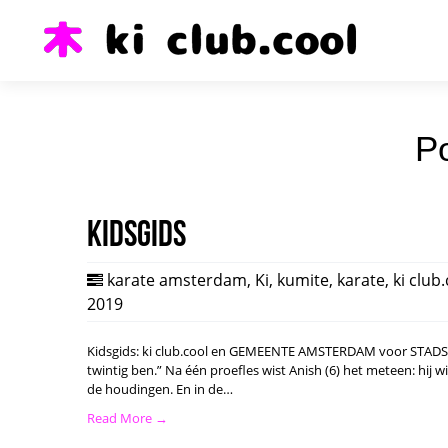
Po
Kidsgids
karate amsterdam
,
Ki
,
kumite
,
karate
,
ki club
2019
Kidsgids: ki club.cool en GEMEENTE AMSTERDAM voor STADSPAS.
twintig ben.” Na één proefles wist Anish (6) het meteen: hij 
de houdingen. En in de…
Read More →