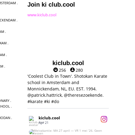
MSTERDAM
Join ki club.cool
www.kiclub.cool
ICKENDAM
DAM
EXAM
DAM
kiclub.cool
AM
256
280
'Coolest Club in Town'. Shotokan Karate
school in Amsterdam and
Monnickendam, NL, EU. EST. 1994.
@patrick.hattrick, @theresezoekende.
ONARY
#karate #ki #do
CHOOL
kiclub.cool
HODAN
Apr 21
Meivakantie: MA 27 april — VR 1 mei ‘26.