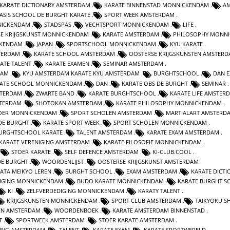
KARATE DICTIONARY AMSTERDAM
KARATE BINNENSTAD MONNICKENDAM
A
ASIS SCHOOL DE BURGHT KARATE
SPORT WEEK AMSTERDAM
NICKENDAM
STADSPAS
VECHTSPORT MONNICKENDAM
LIFE
SE KRIJGSKUNST MONNICKENDAM
KARATE AMSTERDAM
PHILOSOPHY MONN
CKENDAM
JAPAN
SPORTSCHOOL MONNICKENDAM
KYU KARATE
TERDAM
KARATE SCHOOL AMSTERDAM
OOSTERSE KRIJGSKUNSTEN AMSTER
ATE TALENT
KARATE EXAMEN
SEMINAR AMSTERDAM
DAM
KYU AMSTERDAM KARATE KYU AMSTERDAM
BURGHTSCHOOL
DAN 
ATE SCHOOL MONNICKENDAM
DAN
KARATE OBS DE BURGHT
SEMINAR
STERDAM
ZWARTE BAND
KARATE BURGHTSCHOOL
KARATE LIFE AMSTER
STERDAM
SHOTOKAN AMSTERDAM
KARATE PHILOSOPHY MONNICKENDAM
OER MONNICKENDAM
SPORT SCHOLEN AMSTERDAM
MARTIALART AMSTERD
DE BURGHT
KARATE SPORT WEEK
SPORT SCHOLEN MONNICKENDAM
URGHTSCHOOL KARATE
TALENT AMSTERDAM
KARATE EXAM AMSTERDAM
KARATE VERENIGING AMSTERDAM
KARATE FILOSOFIE MONNICKENDAM
STOER KARATE
SELF DEFENCE AMSTERDAM
KI-CLUB.COOL
DE BURGHT
WOORDENLIJST
OOSTERSE KRIJGSKUNST AMSTERDAM
ATA MEIKYO LEREN
BURGHT SCHOOL
EXAM AMSTERDAM
KARATE DICTI
NIGING MONNICKENDAM
BUDO KARATE MONNICKENDAM
KARATE BURGHT S
KI
ZELFVERDEDIGING MONNICKENDAM
KARATY TALENT
KRIJGSKUNSTEN MONNICKENDAM
SPORT CLUB AMSTERDAM
TAIKYOKU S
EN AMSTERDAM
WOORDENBOEK
KARATE AMSTERDAM BINNENSTAD
T
SPORTWEEK AMSTERDAM
STOER KARATE AMSTERDAM
GING AMSTERDAM
TALENT
KARATE EXAM
KARATE SPORTWERELD