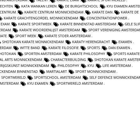
VECHTEN
KATA WANKAN LEREN
DE BURGHTSCHOOL
KYU EXAMEN AMST
 CENTRUM
KARATE CENTRUM MONNICKENDAM
KARATE DAN
KARATE DE
KARATE GRACHTENGORDEL MONNICKENDAM
CONCENTRATIONPOWER
 EXAM
KARATE SPORTWEEK
KARATE BINNENSTAD AMSTERDAM
GELE SLI
TERDAM
KARATE WOORDENLIJST AMSTERDAM
SPORT VERENIGING AMSTERD
RATE
SPORT WEEK
KARATE STOER AMSTERDAM
SHOTOKAN KARATE MONNICKENDAM
KARATY HERENGRACHT
EXAMEN
TERDAM
WITTE BAND
KARATE FILOSOFIE
SPORTS
DAN EXAMEN
HOTOKAN
SPORTEN AMSTERDAM
KARATE PHILOSOPHY
SPORTS KARATE
AL ARTS MONNICKENDAM
CHARACTERBUILDING
SHOTOKAN KARATE AMSTE
KRIJGSKUNST MONNICKENDAM
PHILOSOPHY
KYU
LIFE AMSTERDAM
CKENDAM BINNENSTAD
MARTIALART
SPORT MONNICKENDAM
SPORTWERELD
SPORTSCHOOL AMSTERDAM
SELF DEFENCE MONNICKENDA
 AMSTERDAM
KYU EXAMEN
SPORTWERELD AMSTERDAM