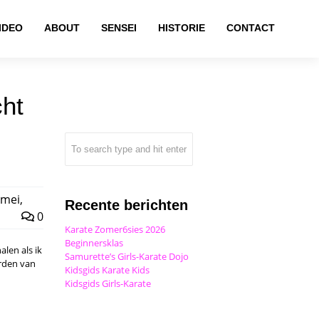
IDEO
ABOUT
SENSEI
HISTORIE
CONTACT
cht
mei,
Recente berichten
0
Karate Zomer6sies 2026
Beginnersklas
len als ik
Samurette’s Girls-Karate Dojo
orden van
Kidsgids Karate Kids
Kidsgids Girls-Karate