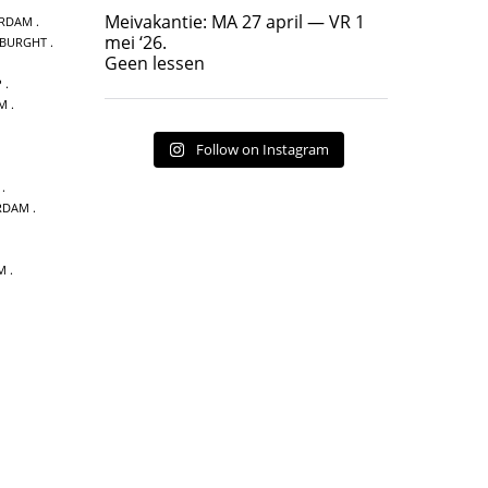
Geen lessen
Meivakantie: MA 27 april — VR 1
ERDAM
17
7
mei ‘26.
 BURGHT
Geen lessen
P
AM
Follow on Instagram
RDAM
M