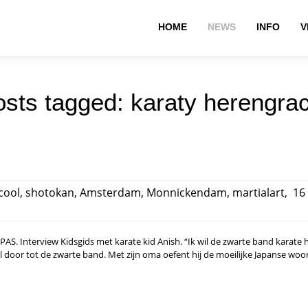
HOME
NEWS
INFO
V
sts tagged: karaty herengra
.cool
,
shotokan
,
Amsterdam
,
Monnickendam
,
martialart
,
16 
 Interview Kidsgids met karate kid Anish. “Ik wil de zwarte band karate ha
wil door tot de zwarte band. Met zijn oma oefent hij de moeilijke Japanse wo