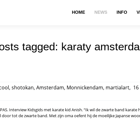
HOME
NEWS
INFO
V
osts tagged: karaty amsterd
.cool
,
shotokan
,
Amsterdam
,
Monnickendam
,
martialart
,
16 
 Interview Kidsgids met karate kid Anish. “Ik wil de zwarte band karate ha
wil door tot de zwarte band. Met zijn oma oefent hij de moeilijke Japanse wo