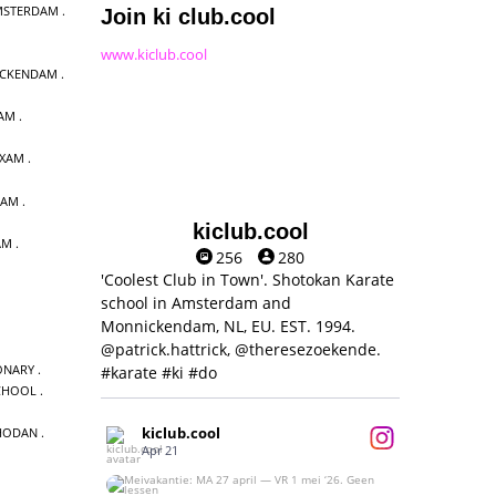
MSTERDAM
Join ki club.cool
www.kiclub.cool
ICKENDAM
DAM
EXAM
DAM
kiclub.cool
AM
256
280
'Coolest Club in Town'. Shotokan Karate
school in Amsterdam and
Monnickendam, NL, EU. EST. 1994.
@patrick.hattrick, @theresezoekende.
ONARY
#karate #ki #do
CHOOL
kiclub.cool
HODAN
Apr 21
Meivakantie: MA 27 april — VR 1 mei ‘26.