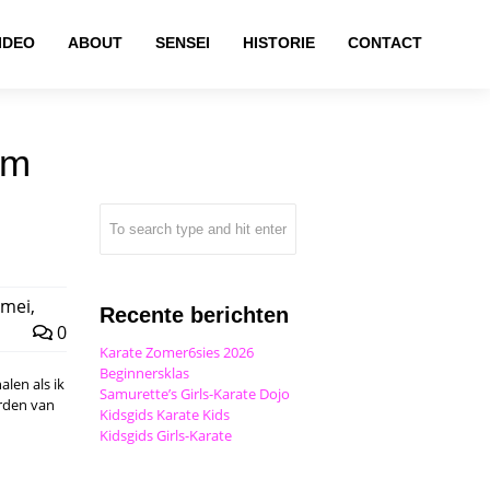
IDEO
ABOUT
SENSEI
HISTORIE
CONTACT
am
mei,
Recente berichten
0
Karate Zomer6sies 2026
Beginnersklas
len als ik
Samurette’s Girls-Karate Dojo
orden van
Kidsgids Karate Kids
Kidsgids Girls-Karate