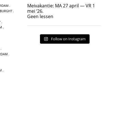
Geen lessen
Meivakantie: MA 27 april — VR 1
ERDAM
17
7
mei ‘26.
 BURGHT
Geen lessen
P
AM
Follow on Instagram
RDAM
M