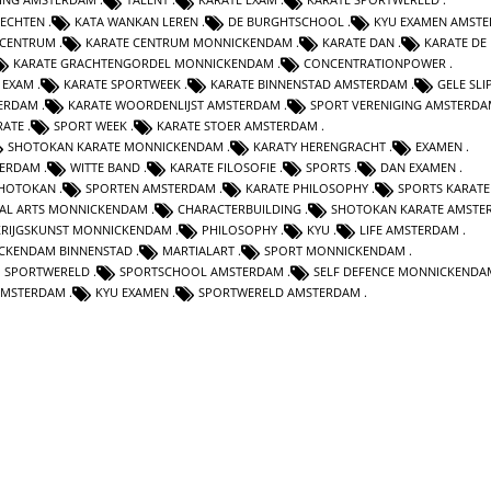
VECHTEN
KATA WANKAN LEREN
DE BURGHTSCHOOL
KYU EXAMEN AMST
 CENTRUM
KARATE CENTRUM MONNICKENDAM
KARATE DAN
KARATE DE
KARATE GRACHTENGORDEL MONNICKENDAM
CONCENTRATIONPOWER
 EXAM
KARATE SPORTWEEK
KARATE BINNENSTAD AMSTERDAM
GELE SLI
TERDAM
KARATE WOORDENLIJST AMSTERDAM
SPORT VERENIGING AMSTERD
RATE
SPORT WEEK
KARATE STOER AMSTERDAM
SHOTOKAN KARATE MONNICKENDAM
KARATY HERENGRACHT
EXAMEN
TERDAM
WITTE BAND
KARATE FILOSOFIE
SPORTS
DAN EXAMEN
HOTOKAN
SPORTEN AMSTERDAM
KARATE PHILOSOPHY
SPORTS KARATE
AL ARTS MONNICKENDAM
CHARACTERBUILDING
SHOTOKAN KARATE AMSTE
KRIJGSKUNST MONNICKENDAM
PHILOSOPHY
KYU
LIFE AMSTERDAM
CKENDAM BINNENSTAD
MARTIALART
SPORT MONNICKENDAM
SPORTWERELD
SPORTSCHOOL AMSTERDAM
SELF DEFENCE MONNICKENDA
 AMSTERDAM
KYU EXAMEN
SPORTWERELD AMSTERDAM