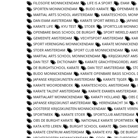
FILOSOFIE MONNICKENDAM
LIFE IS A SPORT
EXAM
SPORTEN MONNICKENDAM
BUDO KARATE
OPENBARE B
MARTIAL ARTS SCHOOL AMSTERDAM
KARATESCHOOL MON
DAN EXAM AMSTERDAM
KARATE SPORT WERELD
JAPAN
KARATE LIFE
KYU TEST
STOER
SPORTCLUB MONNI
OPENBARE BASIS SCHOOL DE BURGHT
SPORT WERELD AMS
GEMEENTE AMSTERDAM
VECHTSPORT AMSTERDAM
KAR
SPORT VERENIGING MONNICKENDAM
KARATE MONNICKEN
STOER AMSTERDAM
SPORT CLUB MONNICKENDAM
KAR
MARTIAL ARTS SCHOOL MONNICKENDAM
KRIJGSKUNST AM
DAN TEST
DICTIONARY
KARATE GRACHTENGORDEL AM
DE BURGHTSCHOOL KARATE
DAN TEST AMSTERDAM
ST
BUDO MONNICKENDAM
KARATE OPENBARE BASIS SCHOOL 
JAPANSE KRIJGSKUNSTEN AMSTERDAM
KARATE TIJGER
B
KARATE WOORDENBOEK
KARATESCHOOL AMSTERDAM
KARATE TALENT AMSTERDAM
KARATE EXAMEN AMSTERDAM
MARTIALART MONNICKENDAM
KARATY HOLLAND
OBS 
JAPANSE KRIJGSKUNST AMSTERDAM
HERENGRACHT 34
K
OOSTERSE KRIJGSKUNSTEN MONNICKENDAM
KARATE VERE
SPORTWEEK
KARATE STOER
SPORTCLUB AMSTERDAM
OBS DE BURGHT KARATE
NATIONALE KARATE SPORTWEEK
KATA KITEI LEREN
BURGHT SCHOOL KARATE
DAN EXAM
KARATE CENTRUM AMSTERDAM
KARATE KYU
DE BURGH
VECHTSPORTEN MONNICKENDAM
COOL
ZELFVERDEDI