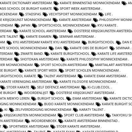
KARATE DICTIONARY AMSTERDAM
KARATE BINNENSTAD MONNICKENDAM
A
ASIS SCHOOL DE BURGHT KARATE
SPORT WEEK AMSTERDAM
NICKENDAM
STADSPAS
VECHTSPORT MONNICKENDAM
LIFE
SE KRIJGSKUNST MONNICKENDAM
KARATE AMSTERDAM
PHILOSOPHY MONN
CKENDAM
JAPAN
SPORTSCHOOL MONNICKENDAM
KYU KARATE
TERDAM
KARATE SCHOOL AMSTERDAM
OOSTERSE KRIJGSKUNSTEN AMSTER
ATE TALENT
KARATE EXAMEN
SEMINAR AMSTERDAM
DAM
KYU AMSTERDAM KARATE KYU AMSTERDAM
BURGHTSCHOOL
DAN 
ATE SCHOOL MONNICKENDAM
DAN
KARATE OBS DE BURGHT
SEMINAR
STERDAM
ZWARTE BAND
KARATE BURGHTSCHOOL
KARATE LIFE AMSTER
STERDAM
SHOTOKAN AMSTERDAM
KARATE PHILOSOPHY MONNICKENDAM
OER MONNICKENDAM
SPORT SCHOLEN AMSTERDAM
MARTIALART AMSTERD
DE BURGHT
KARATE SPORT WEEK
SPORT SCHOLEN MONNICKENDAM
URGHTSCHOOL KARATE
TALENT AMSTERDAM
KARATE EXAM AMSTERDAM
KARATE VERENIGING AMSTERDAM
KARATE FILOSOFIE MONNICKENDAM
STOER KARATE
SELF DEFENCE AMSTERDAM
KI-CLUB.COOL
DE BURGHT
WOORDENLIJST
OOSTERSE KRIJGSKUNST AMSTERDAM
ATA MEIKYO LEREN
BURGHT SCHOOL
EXAM AMSTERDAM
KARATE DICTI
NIGING MONNICKENDAM
BUDO KARATE MONNICKENDAM
KARATE BURGHT S
KI
ZELFVERDEDIGING MONNICKENDAM
KARATY TALENT
KRIJGSKUNSTEN MONNICKENDAM
SPORT CLUB AMSTERDAM
TAIKYOKU S
EN AMSTERDAM
WOORDENBOEK
KARATE AMSTERDAM BINNENSTAD
T
SPORTWEEK AMSTERDAM
STOER KARATE AMSTERDAM
GING AMSTERDAM
TALENT
KARATE EXAM
KARATE SPORTWERELD