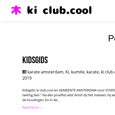
P
Kidsgids
karate amsterdam
,
Ki
,
kumite
,
karate
,
ki club
2019
Kidsgids: ki club.cool en GEMEENTE AMSTERDAM voor STADSPAS.
twintig ben.” Na één proefles wist Anish (6) het meteen: hij 
de houdingen. En in de…
Read More →