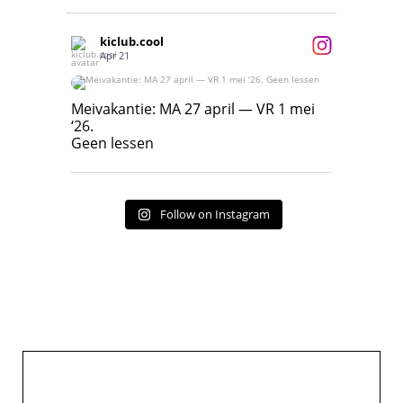
kiclub.cool
Apr 21
Meivakantie: MA 27 april — VR 1 mei ‘26.
Geen lessen
Meivakantie: MA 27 april — VR 1 mei
‘26.
17
7
Geen lessen
Follow on Instagram