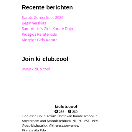
Recente berichten
Karate Zomer6sies 2026
Beginnersklas
Samurette’s Girls-Karate Dojo
Kidsgids Karate Kids
Kidsgids Girls-Karate
Join ki club.cool
www.kiclub.cool
kiclub.cool
256
280
'Coolest Club in Town'. Shotokan Karate school in
Amsterdam and Monnickendam, NL, EU. EST. 1994.
@patrick.hattrick, @theresezoekende.
#karate #ki #do