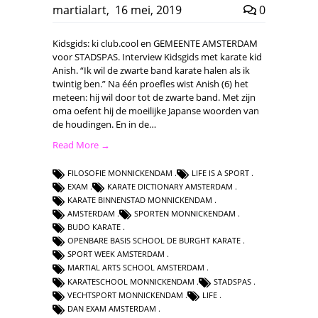
martialart
,
16 mei, 2019
0
Kidsgids: ki club.cool en GEMEENTE AMSTERDAM
voor STADSPAS. Interview Kidsgids met karate kid
Anish. “Ik wil de zwarte band karate halen als ik
twintig ben.” Na één proefles wist Anish (6) het
meteen: hij wil door tot de zwarte band. Met zijn
oma oefent hij de moeilijke Japanse woorden van
de houdingen. En in de…
Read More →
FILOSOFIE MONNICKENDAM
LIFE IS A SPORT
EXAM
KARATE DICTIONARY AMSTERDAM
KARATE BINNENSTAD MONNICKENDAM
AMSTERDAM
SPORTEN MONNICKENDAM
BUDO KARATE
OPENBARE BASIS SCHOOL DE BURGHT KARATE
SPORT WEEK AMSTERDAM
MARTIAL ARTS SCHOOL AMSTERDAM
KARATESCHOOL MONNICKENDAM
STADSPAS
VECHTSPORT MONNICKENDAM
LIFE
DAN EXAM AMSTERDAM