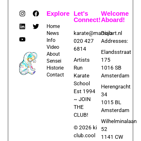
Explore
Let's
Welcome
Connect!
Aboard!
Home
karate@martialart.nl
Dojo
News
Info
020 427
Addresses:
Video
6814
Elandsstraat
About
Artists
175
Sensei
Run
1016 SB
Historie
Contact
Karate
Amsterdam
School
Herengracht
Est 1994
34
~ JOIN
1015 BL
THE
Amsterdam
CLUB!
Wilhelminalaan
© 2026 ki
52
club.cool
1141 CW