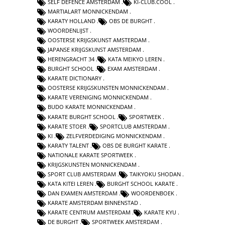
SELF DEFENCE AMSTERDAM
KI-CLUB.COOL
MARTIALART MONNICKENDAM
KARATY HOLLAND
OBS DE BURGHT
WOORDENLIJST
OOSTERSE KRIJGSKUNST AMSTERDAM
JAPANSE KRIJGSKUNST AMSTERDAM
HERENGRACHT 34
KATA MEIKYO LEREN
BURGHT SCHOOL
EXAM AMSTERDAM
KARATE DICTIONARY
OOSTERSE KRIJGSKUNSTEN MONNICKENDAM
KARATE VERENIGING MONNICKENDAM
BUDO KARATE MONNICKENDAM
KARATE BURGHT SCHOOL
SPORTWEEK
KARATE STOER
SPORTCLUB AMSTERDAM
KI
ZELFVERDEDIGING MONNICKENDAM
KARATY TALENT
OBS DE BURGHT KARATE
NATIONALE KARATE SPORTWEEK
KRIJGSKUNSTEN MONNICKENDAM
SPORT CLUB AMSTERDAM
TAIKYOKU SHODAN
KATA KITEI LEREN
BURGHT SCHOOL KARATE
DAN EXAMEN AMSTERDAM
WOORDENBOEK
KARATE AMSTERDAM BINNENSTAD
KARATE CENTRUM AMSTERDAM
KARATE KYU
DE BURGHT
SPORTWEEK AMSTERDAM