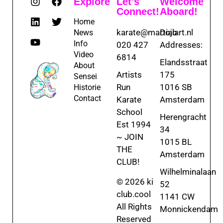
Explore
Let's
Welcome
Connect!
Aboard!
Home
karate@martialart.nl
Dojo
News
Info
020 427
Addresses:
Video
6814
Elandsstraat
About
Artists
175
Sensei
Run
1016 SB
Historie
Contact
Karate
Amsterdam
School
Herengracht
Est 1994
34
~ JOIN
1015 BL
THE
Amsterdam
CLUB!
Wilhelminalaan
© 2026 ki
52
club.cool
1141 CW
All Rights
Monnickendam
Reserved