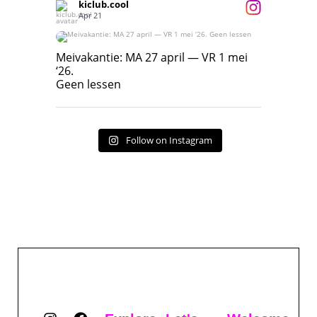
kiclub.cool
Apr 21
Meivakantie: MA 27 april — VR 1 mei ‘26.
Geen lessen
Meivakantie: MA 27 april — VR 1 mei
‘26.
17
7
Geen lessen
Follow on Instagram