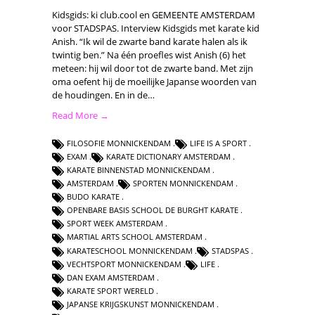
Kidsgids: ki club.cool en GEMEENTE AMSTERDAM
voor STADSPAS. Interview Kidsgids met karate kid
Anish. “Ik wil de zwarte band karate halen als ik
twintig ben.” Na één proefles wist Anish (6) het
meteen: hij wil door tot de zwarte band. Met zijn
oma oefent hij de moeilijke Japanse woorden van
de houdingen. En in de…
Read More →
FILOSOFIE MONNICKENDAM
LIFE IS A SPORT
EXAM
KARATE DICTIONARY AMSTERDAM
KARATE BINNENSTAD MONNICKENDAM
AMSTERDAM
SPORTEN MONNICKENDAM
BUDO KARATE
OPENBARE BASIS SCHOOL DE BURGHT KARATE
SPORT WEEK AMSTERDAM
MARTIAL ARTS SCHOOL AMSTERDAM
KARATESCHOOL MONNICKENDAM
STADSPAS
VECHTSPORT MONNICKENDAM
LIFE
DAN EXAM AMSTERDAM
KARATE SPORT WERELD
JAPANSE KRIJGSKUNST MONNICKENDAM