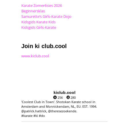
Karate Zomer6sies 2026
Beginnersklas
Samurette’s Girls-Karate Dojo
Kidsgids Karate Kids
Kidsgids Girls-Karate
Join ki club.cool
www.kiclub.cool
kiclub.cool
256
280
'Coolest Club in Town'. Shotokan Karate school in
Amsterdam and Monnickendam, NL, EU. EST. 1994.
@patrick.hattrick, @theresezoekende.
#karate #ki #do