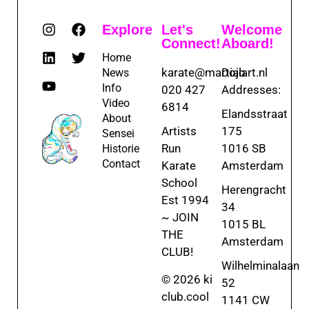
Explore
Let's
Welcome
Connect!
Aboard!
Home
karate@martialart.nl
Dojo
News
Info
020 427
Addresses:
Video
6814
Elandsstraat
About
Artists
175
Sensei
Run
1016 SB
Historie
Contact
Karate
Amsterdam
School
Herengracht
Est 1994
34
~ JOIN
1015 BL
THE
Amsterdam
CLUB!
Wilhelminalaan
© 2026 ki
52
club.cool
1141 CW