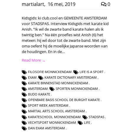
martialart
,
16 mei, 2019
0
Kidsgids: ki club.cool en GEMEENTE AMSTERDAM
voor STADSPAS. Interview Kidsgids met karate kid
Anish. “Ik wil de zwarte band karate halen als ik
twintig ben.” Na één proefles wist Anish (6) het
meteen: hij wil door tot de zwarte band. Met zijn
oma oefent hij de moeilijke Japanse woorden van
de houdingen. En in de…
Read More →
FILOSOFIE MONNICKENDAM
LIFE IS A SPORT
EXAM
KARATE DICTIONARY AMSTERDAM
KARATE BINNENSTAD MONNICKENDAM
AMSTERDAM
SPORTEN MONNICKENDAM
BUDO KARATE
OPENBARE BASIS SCHOOL DE BURGHT KARATE
SPORT WEEK AMSTERDAM
MARTIAL ARTS SCHOOL AMSTERDAM
KARATESCHOOL MONNICKENDAM
STADSPAS
VECHTSPORT MONNICKENDAM
LIFE
DAN EXAM AMSTERDAM