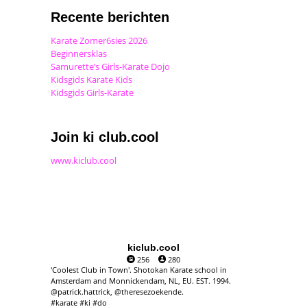
Recente berichten
Karate Zomer6sies 2026
Beginnersklas
Samurette’s Girls-Karate Dojo
Kidsgids Karate Kids
Kidsgids Girls-Karate
Join ki club.cool
www.kiclub.cool
kiclub.cool
256
280
'Coolest Club in Town'. Shotokan Karate school in
Amsterdam and Monnickendam, NL, EU. EST. 1994.
@patrick.hattrick, @theresezoekende.
#karate #ki #do