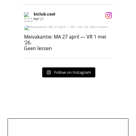
kiclub.cool
Apr 21
Meivakantie: MA 27 april — VR 1 mei ‘26.
Geen lessen
Meivakantie: MA 27 april — VR 1 mei
‘26.
17
7
Geen lessen
Follow on Instagram