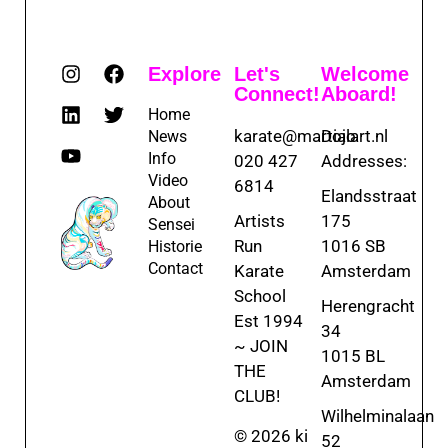
Explore
Let's
Welcome
Connect!
Aboard!
Home
karate@martialart.nl
Dojo
News
Info
020 427
Addresses:
Video
6814
Elandsstraat
About
Artists
175
Sensei
Run
1016 SB
Historie
Contact
Karate
Amsterdam
School
Herengracht
Est 1994
34
~ JOIN
1015 BL
THE
Amsterdam
CLUB!
Wilhelminalaan
© 2026 ki
52