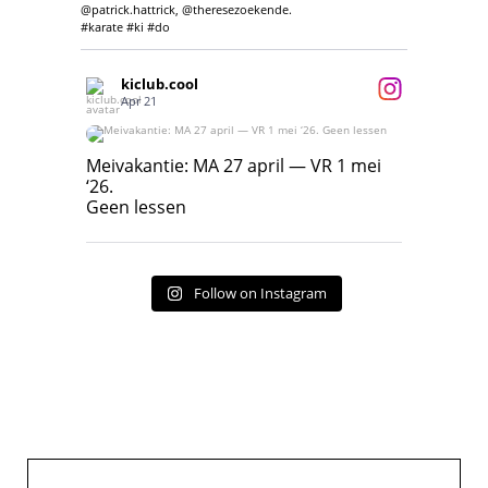
@patrick.hattrick, @theresezoekende.
#karate #ki #do
kiclub.cool
Apr 21
Meivakantie: MA 27 april — VR 1 mei ‘26.
Geen lessen
Meivakantie: MA 27 april — VR 1 mei
‘26.
17
7
Geen lessen
Follow on Instagram