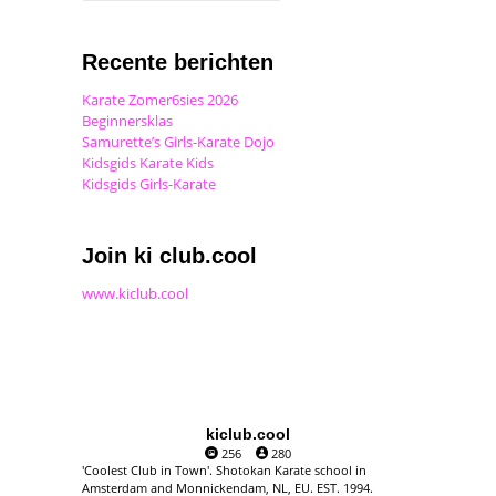
Recente berichten
Karate Zomer6sies 2026
Beginnersklas
Samurette’s Girls-Karate Dojo
Kidsgids Karate Kids
Kidsgids Girls-Karate
Join ki club.cool
www.kiclub.cool
kiclub.cool
256
280
'Coolest Club in Town'. Shotokan Karate school in
Amsterdam and Monnickendam, NL, EU. EST. 1994.