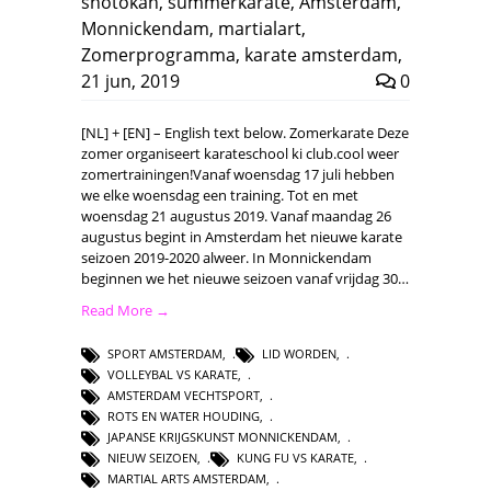
shotokan
,
summerkarate
,
Amsterdam
,
Monnickendam
,
martialart
,
Zomerprogramma
,
karate amsterdam
,
21 jun, 2019
0
[NL] + [EN] – English text below. Zomerkarate Deze
zomer organiseert karateschool ki club.cool weer
zomertrainingen!Vanaf woensdag 17 juli hebben
we elke woensdag een training. Tot en met
woensdag 21 augustus 2019. Vanaf maandag 26
augustus begint in Amsterdam het nieuwe karate
seizoen 2019-2020 alweer. In Monnickendam
beginnen we het nieuwe seizoen vanaf vrijdag 30…
Read More →
SPORT AMSTERDAM
,
LID WORDEN
,
VOLLEYBAL VS KARATE
,
AMSTERDAM VECHTSPORT
,
ROTS EN WATER HOUDING
,
JAPANSE KRIJGSKUNST MONNICKENDAM
,
NIEUW SEIZOEN
,
KUNG FU VS KARATE
,
MARTIAL ARTS AMSTERDAM
,