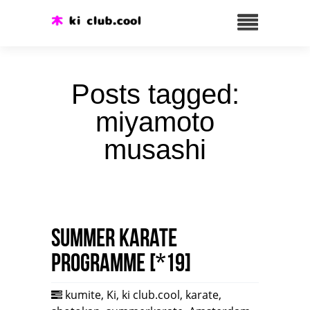
Posts tagged:
miyamoto
musashi
Summer karate
programme [*19]
kumite
,
Ki
,
ki club.cool
,
karate
,