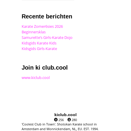
Recente berichten
Karate Zomer6sies 2026
Beginnersklas
Samurette’s Girls-Karate Dojo
Kidsgids Karate Kids
Kidsgids Girls-Karate
Join ki club.cool
www.kiclub.cool
kiclub.cool
256
280
'Coolest Club in Town'. Shotokan Karate school in
Amsterdam and Monnickendam, NL, EU. EST. 1994.