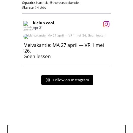
@patrick.hattrick, @theresezoekende.
#karate #ki #do
kiclub.cool
Apr 21
Meivakantie: MA 27 april — VR 1 mei ‘26.
Geen lessen
Meivakantie: MA 27 april — VR 1 mei
‘26.
17
7
Geen lessen
Follow on Instagram