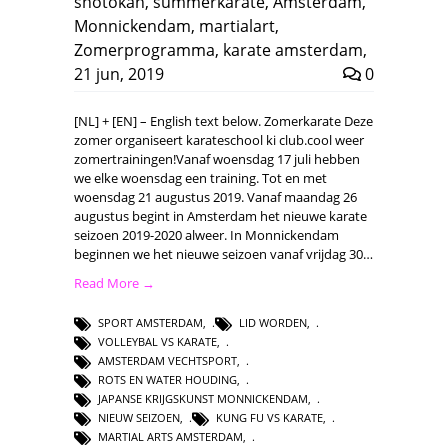
shotokan
,
summerkarate
,
Amsterdam
,
Monnickendam
,
martialart
,
Zomerprogramma
,
karate amsterdam
,
21 jun, 2019
0
[NL] + [EN] – English text below. Zomerkarate Deze
zomer organiseert karateschool ki club.cool weer
zomertrainingen!Vanaf woensdag 17 juli hebben
we elke woensdag een training. Tot en met
woensdag 21 augustus 2019. Vanaf maandag 26
augustus begint in Amsterdam het nieuwe karate
seizoen 2019-2020 alweer. In Monnickendam
beginnen we het nieuwe seizoen vanaf vrijdag 30…
Read More →
SPORT AMSTERDAM
,
LID WORDEN
,
VOLLEYBAL VS KARATE
,
AMSTERDAM VECHTSPORT
,
ROTS EN WATER HOUDING
,
JAPANSE KRIJGSKUNST MONNICKENDAM
,
NIEUW SEIZOEN
,
KUNG FU VS KARATE
,
MARTIAL ARTS AMSTERDAM
,