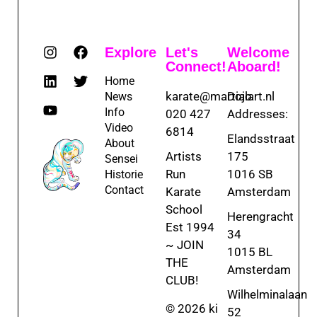
Explore
Let's
Welcome
Connect!
Aboard!
Home
karate@martialart.nl
Dojo
News
Info
020 427
Addresses:
Video
6814
Elandsstraat
About
Artists
175
Sensei
Run
1016 SB
Historie
Contact
Karate
Amsterdam
School
Herengracht
Est 1994
34
~ JOIN
1015 BL
THE
Amsterdam
CLUB!
Wilhelminalaan
© 2026 ki
52