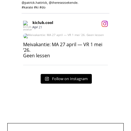
@patrick.hattrick, @theresezoekende.
#karate #ki #do
kiclub.cool
Apr 21
Meivakantie: MA 27 april — VR 1 mei ‘26.
Geen lessen
Meivakantie: MA 27 april — VR 1 mei
‘26.
17
7
Geen lessen
Follow on Instagram