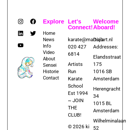
Explore
Let's
Welcome
Connect!
Aboard!
Home
karate@martialart.nl
Dojo
News
Info
020 427
Addresses:
Video
6814
Elandsstraat
About
Artists
175
Sensei
Run
1016 SB
Historie
Contact
Karate
Amsterdam
School
Herengracht
Est 1994
34
~ JOIN
1015 BL
THE
Amsterdam
CLUB!
Wilhelminalaan
© 2026 ki
52