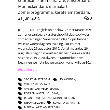
shotokan
,
summerkarate
,
Amsterdam
,
Monnickendam
,
martialart
,
Zomerprogramma
,
karate amsterdam
,
21 jun, 2019
0
[NL] + [EN] – English text below. Zomerkarate Deze
zomer organiseert karateschool ki club.cool weer
zomertrainingen!Vanaf woensdag 17 juli hebben
we elke woensdag een training. Tot en met
woensdag 21 augustus 2019. Vanaf maandag 26
augustus begint in Amsterdam het nieuwe karate
seizoen 2019-2020 alweer. In Monnickendam
beginnen we het nieuwe seizoen vanaf vrijdag 30…
Read More →
SPORT AMSTERDAM
,
LID WORDEN
,
VOLLEYBAL VS KARATE
,
AMSTERDAM VECHTSPORT
,
ROTS EN WATER HOUDING
,
JAPANSE KRIJGSKUNST MONNICKENDAM
,
NIEUW SEIZOEN
,
KUNG FU VS KARATE
,
MARTIAL ARTS AMSTERDAM
,