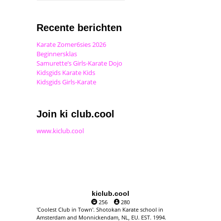
Recente berichten
Karate Zomer6sies 2026
Beginnersklas
Samurette’s Girls-Karate Dojo
Kidsgids Karate Kids
Kidsgids Girls-Karate
Join ki club.cool
www.kiclub.cool
kiclub.cool
256
280
'Coolest Club in Town'. Shotokan Karate school in
Amsterdam and Monnickendam, NL, EU. EST. 1994.