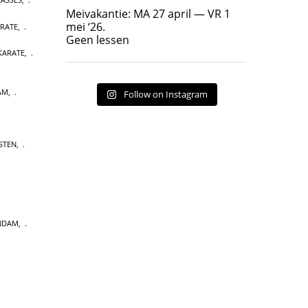
Geen lessen
Meivakantie: MA 27 april — VR 1
17
7
mei ‘26.
ARATE
,
Geen lessen
KARATE
,
AM
,
Follow on Instagram
STEN
,
NDAM
,