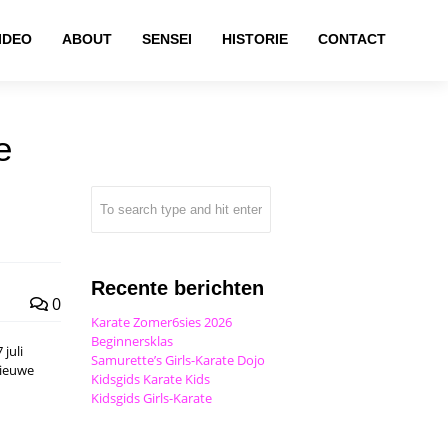
IDEO
ABOUT
SENSEI
HISTORIE
CONTACT
e
Recente berichten
0
Karate Zomer6sies 2026
Beginnersklas
juli
Samurette’s Girls-Karate Dojo
nieuwe
Kidsgids Karate Kids
Kidsgids Girls-Karate