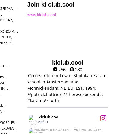
Join ki club.cool
MSTERDAM
,
www.kiclub.cool
,
ATSCHAP
,
CKENDAM
,
KENDAM
,
ARHEID
,
kiclub.cool
SHI
,
256
280
'Coolest Club in Town'. Shotokan Karate
ERS
,
school in Amsterdam and
DAM
,
Monnickendam, NL, EU. EST. 1994.
REN
,
@patrick.hattrick, @theresezoekende.
,
#karate #ki #do
AM
,
D
,
kiclub.cool
Apr 21
PROEFLES
,
STERDAM
,
Meivakantie: MA 27 april — VR 1 mei ‘26.
ASSES
,