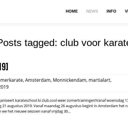
HOME
NEWS
INFO
V
Posts tagged: club voor karat
19]
merkarate
,
Amsterdam
,
Monnickendam
,
martialart
,
2019
ganiseert karateschool ki club.cool weer zomertrainingen!Vanaf woensdag 17 
g 21 augustus 2019. Vanaf maandag 26 augustus begint in Amsterdam het 
 we het nieuwe seizoen vanaf vrijdag 30…