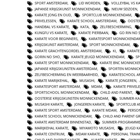
SPORT AMSTERDAM
,
LID WORDEN
,
VOLLEYBAL VS K
JAPANSE KRIJGSKUNST MONNICKENDAM
,
NIEUW SEIZOEN
,
KARATE JONG EN OUD
,
SPORTCLUB MONNICKENDAM
,
PRIVELESSEN
,
KARATE SCHOOL AMSTERDAM
,
OOSTE
HANDBAL VS KARATE
,
KATA
,
ZELFBESCHERMING
,
KUNGFU VS KARATE
,
KARATE PIERBAAN
,
GO RIN NO 
KARATE VOOR BEGINNERS
,
KARATESPORT MONNICKENDA
KRIJGSKUNST AMSTERDAM
,
SPORT MONNICKENDAM
,
KARATE GRACHTENGORDEL AMSTERDAM
,
KI
,
KARATE
GORIN NO SHO
,
KARATE JEUGD MONNICKENDAM
,
SP
KARATE SPORT MONNICKENDAM
,
KARATE BNC MONNICK
JAPANSE KRIJGSKUNSTEN AMSTERDAM
,
SPORTEN MONNIC
ZELFBESCHERMING EN WEERBAARHEID
,
KARATESCHOOL A
KARATE MARIJKEHAL
,
MUSASHI
,
KARATE JONGEREN
,
KARATESPORT AMSTERDAM
,
MDAM
,
KARATE PRIVELE
SPORTSCHOOL MONNICKENDAM
,
CHILD AND PARENT
,
OOSTERSE KRIJGSKUNSTEN MONNICKENDAM
,
SUMMER-KA
MUSASHI KARATE
,
JONGEREN KARATE
,
SPORTCLUB 
KARATE SPORT AMSTERDAM
,
KARATE MDAM
,
PERSON
KARATE SCHOOL MONNICKENDAM
,
CHILD AND PARENT G
KARATE AMSTERDAM BINNENSTAD
,
SUMMER-PROGRAMM
MARIJKEHAL KARATE
,
MIYAMOTO MUSASHI
,
JEUGD K
KARATE CENTRUM
,
MDAM KARATE
,
PERSONAL TRAIN
CHILD AND PARENT KARATE
,
KUMITE KARATE
,
OKINA