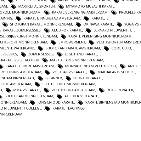
NDAM
,
MARIJKEHAL SPORTEN
,
MIYAMOTO MUSASHI KARATE
,
GORDEL MONNICKENDAM
,
KARATE VERENIGING AMSTERDAM
,
PROEFLES K
RAINING
,
KARATE BINNENSTAD AMSTERDAM
,
KARATE
,
,
SHOTOKAN KARATE MONNICKENDAM
,
OKINAWA KARATE
,
YOGA VS 
KARATE ZOMERSESSIES
,
CLUB FOR KARATE
,
BERNARD NIEUWENTIJT
,
RSE KRIJGSKUNST MONNICKENDAM
,
KARATE VERENIGING MONNICKENDAM
,
ECHTSPORT MONNICKENDAM
,
EMPOWERMENT
,
VECHTSPORTEN AMSTERD
MEENTE WATERLAND
,
SHOTOKAN KARATE AMSTERDAM
,
COOL CLUB
,
ERSESSIES
,
ZOMER SESSIES
,
LEGE HAND KARATE
,
KARATE VS SCHAATSEN
,
MARTIAL ARTS MONNICKENDAM
,
KARATE CENTRE AMSTERDAM
,
MONNICKENDAM VECHTSPORT
,
ANTI PE
ERDEDIGING AMSTERDAM
,
VOETBAL VS KARATE
,
MARTIALARTS SCHOOL
,
ENDAM BINNENSTAD
,
BEGINNER
,
SPORTEN KARATE
,
HOOL AMSTERDAM
,
SELF DEFENCE MONNICKENDAM
,
D
,
MMA VS KARATE
,
VECHTSPORT AMSTERDAM
,
ROTS EN WATER
,
SHOTOKAN MONNICKENDAM
,
ATLETIEK VS KARATE
,
 MONNICKENDAM
,
JONG EN OUD KARATE
,
KARATE BINNENSTAD MONNICKE
D NIEUWENTIJT COLLEGE
,
KARATE TEACHINGS
,
NNICKENDAM