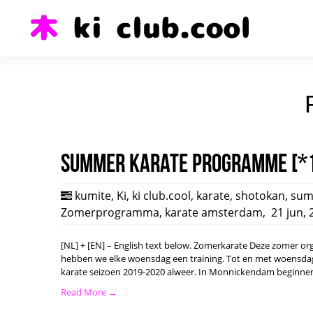
Summer karate programme [*
kumite
,
Ki
,
ki club.cool
,
karate
,
shotokan
,
sum
Zomerprogramma
,
karate amsterdam
,
21 jun, 
[NL] + [EN] – English text below. Zomerkarate Deze zomer or
hebben we elke woensdag een training. Tot en met woensda
karate seizoen 2019-2020 alweer. In Monnickendam beginnen
Read More →