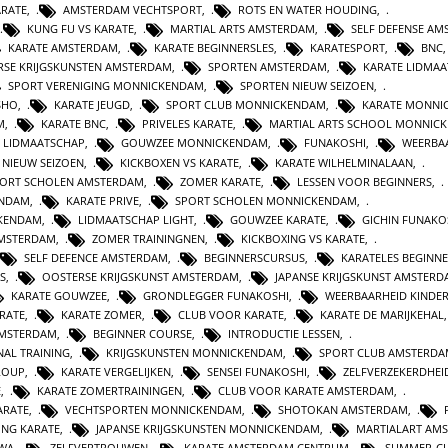
ARATE
,
AMSTERDAM VECHTSPORT
,
ROTS EN WATER HOUDING
,
KUNG FU VS KARATE
,
MARTIAL ARTS AMSTERDAM
,
SELF DEFENSE A
KARATE AMSTERDAM
,
KARATE BEGINNERSLES
,
KARATESPORT
,
BNC
RSE KRIJGSKUNSTEN AMSTERDAM
,
SPORTEN AMSTERDAM
,
KARATE LIDMA
SPORT VERENIGING MONNICKENDAM
,
SPORTEN NIEUW SEIZOEN
,
SHO
,
KARATE JEUGD
,
SPORT CLUB MONNICKENDAM
,
KARATE MONNI
M
,
KARATE BNC
,
PRIVELES KARATE
,
MARTIAL ARTS SCHOOL MONNIC
LIDMAATSCHAP
,
GOUWZEE MONNICKENDAM
,
FUNAKOSHI
,
WEERBA
 NIEUW SEIZOEN
,
KICKBOXEN VS KARATE
,
KARATE WILHELMINALAAN
,
ORT SCHOLEN AMSTERDAM
,
ZOMER KARATE
,
LESSEN VOOR BEGINNERS
,
ENDAM
,
KARATE PRIVE
,
SPORT SCHOLEN MONNICKENDAM
,
KENDAM
,
LIDMAATSCHAP LIGHT
,
GOUWZEE KARATE
,
GICHIN FUNAKO
MSTERDAM
,
ZOMER TRAININGNEN
,
KICKBOXING VS KARATE
,
SELF DEFENCE AMSTERDAM
,
BEGINNERSCURSUS
,
KARATELES BEGINN
S
,
OOSTERSE KRIJGSKUNST AMSTERDAM
,
JAPANSE KRIJGSKUNST AMSTER
KARATE GOUWZEE
,
GRONDLEGGER FUNAKOSHI
,
WEERBAARHEID KINDE
RATE
,
KARATE ZOMER
,
CLUB VOOR KARATE
,
KARATE DE MARIJKEHAL
AMSTERDAM
,
BEGINNER COURSE
,
INTRODUCTIE LESSEN
,
AL TRAINING
,
KRIJGSKUNSTEN MONNICKENDAM
,
SPORT CLUB AMSTERD
ROUP
,
KARATE VERGELIJKEN
,
SENSEI FUNAKOSHI
,
ZELFVERZEKERDHEI
E
,
KARATE ZOMERTRAININGEN
,
CLUB VOOR KARATE AMSTERDAM
,
ARATE
,
VECHTSPORTEN MONNICKENDAM
,
SHOTOKAN AMSTERDAM
,
ING KARATE
,
JAPANSE KRIJGSKUNSTEN MONNICKENDAM
,
MARTIALART AM
WA
,
ZELFVERTROUWEN
,
KARATE AMSTERDAM CENTRUM
,
SUMMER-CL