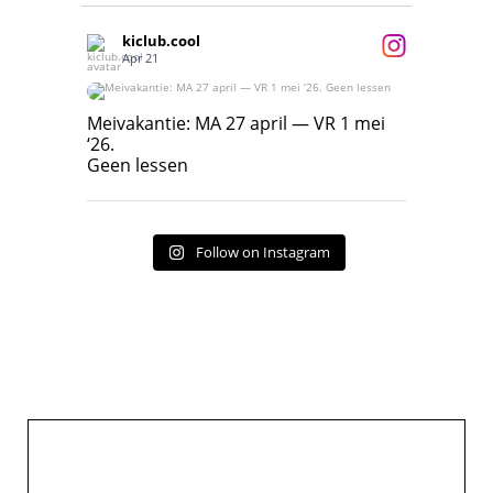
kiclub.cool
Apr 21
Meivakantie: MA 27 april — VR 1 mei ‘26.
Geen lessen
Meivakantie: MA 27 april — VR 1 mei
‘26.
17
7
Geen lessen
Follow on Instagram