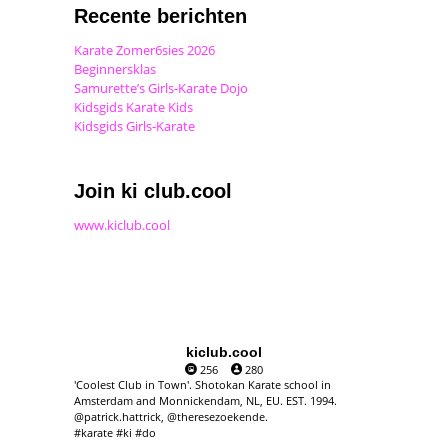
Recente berichten
Karate Zomer6sies 2026
Beginnersklas
Samurette’s Girls-Karate Dojo
Kidsgids Karate Kids
Kidsgids Girls-Karate
Join ki club.cool
www.kiclub.cool
kiclub.cool
256
280
'Coolest Club in Town'. Shotokan Karate school in
Amsterdam and Monnickendam, NL, EU. EST. 1994.
@patrick.hattrick, @theresezoekende.
#karate #ki #do