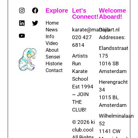
Explore
Let's
Welcome
Connect!
Aboard!
Home
karate@martialart.nl
Dojo
News
Info
020 427
Addresses:
Video
6814
Elandsstraat
About
Artists
175
Sensei
Run
1016 SB
Historie
Contact
Karate
Amsterdam
School
Herengracht
Est 1994
34
~ JOIN
1015 BL
THE
Amsterdam
CLUB!
Wilhelminalaan
© 2026 ki
52
club.cool
1141 CW
All Rights