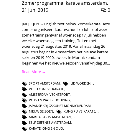
Zomerprogramma
,
karate amsterdam
,
21 jun, 2019
0
[NL] + [EN] – English text below. Zomerkarate Deze
zomer organiseert karateschool ki club.cool weer
zomertrainingen!Vanaf woensdag 17 juli hebben
we elke woensdag een training. Tot en met
woensdag 21 augustus 2019. Vanaf maandag 26
augustus begint in Amsterdam het nieuwe karate
seizoen 2019-2020 alweer. In Monnickendam
beginnen we het nieuwe seizoen vanaf vrijdag 30…
Read More →
SPORT AMSTERDAM
,
LID WORDEN
,
VOLLEYBAL VS KARATE
,
AMSTERDAM VECHTSPORT
,
ROTS EN WATER HOUDING
,
JAPANSE KRIJGSKUNST MONNICKENDAM
,
NIEUW SEIZOEN
,
KUNG FU VS KARATE
,
MARTIAL ARTS AMSTERDAM
,
SELF DEFENSE AMSTERDAM
,
KARATE JONG EN OUD
,