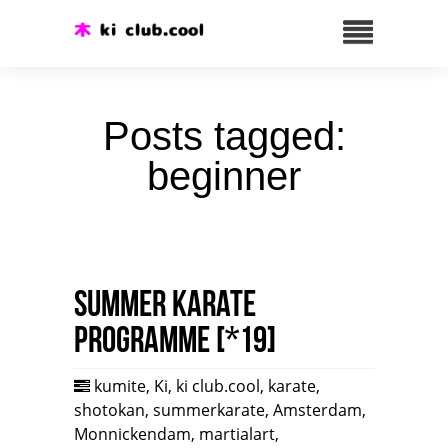
Posts tagged:
beginner
Summer karate
programme [*19]
kumite
,
Ki
,
ki club.cool
,
karate
,
shotokan
,
summerkarate
,
Amsterdam
,
Monnickendam
,
martialart
,