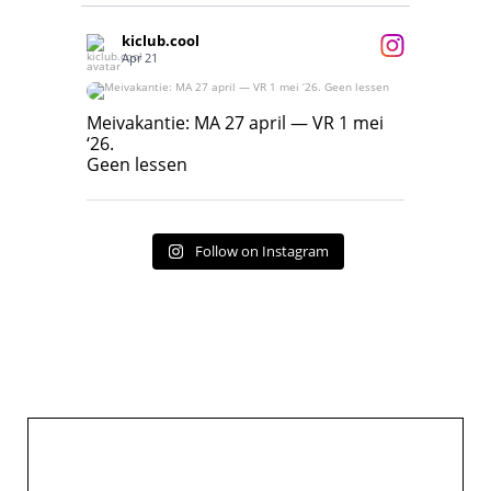
kiclub.cool
Apr 21
Meivakantie: MA 27 april — VR 1 mei ‘26.
Geen lessen
Meivakantie: MA 27 april — VR 1 mei
‘26.
17
7
Geen lessen
Follow on Instagram