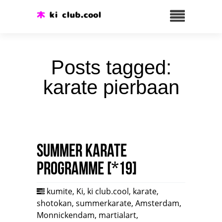
Posts tagged:
karate pierbaan
Summer karate
programme [*19]
kumite
,
Ki
,
ki club.cool
,
karate
,
shotokan
,
summerkarate
,
Amsterdam
,
Monnickendam
,
martialart
,