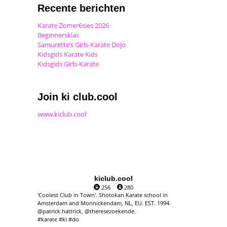
Recente berichten
Karate Zomer6sies 2026
Beginnersklas
Samurette’s Girls-Karate Dojo
Kidsgids Karate Kids
Kidsgids Girls-Karate
Join ki club.cool
www.kiclub.cool
kiclub.cool
256
280
'Coolest Club in Town'. Shotokan Karate school in
Amsterdam and Monnickendam, NL, EU. EST. 1994.
@patrick.hattrick, @theresezoekende.
#karate #ki #do