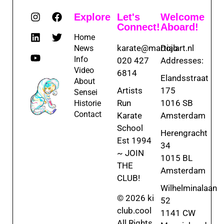
Explore
Let's
Welcome
Connect!
Aboard!
Home
karate@martialart.nl
Dojo
News
Info
020 427
Addresses:
Video
6814
Elandsstraat
About
Artists
175
Sensei
Run
1016 SB
Historie
Contact
Karate
Amsterdam
School
Herengracht
Est 1994
34
~ JOIN
1015 BL
THE
Amsterdam
CLUB!
Wilhelminalaan
© 2026 ki
52
club.cool
1141 CW
All Rights