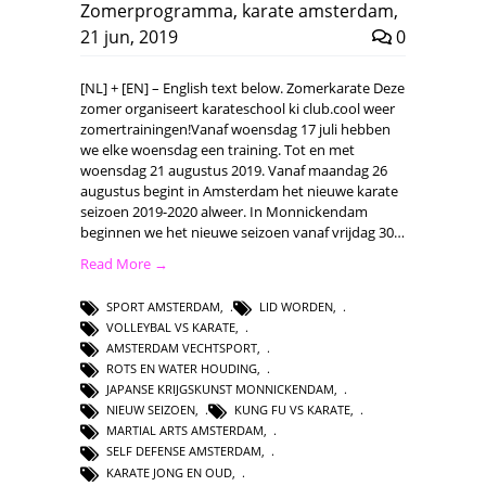
Zomerprogramma
,
karate amsterdam
,
21 jun, 2019
0
[NL] + [EN] – English text below. Zomerkarate Deze
zomer organiseert karateschool ki club.cool weer
zomertrainingen!Vanaf woensdag 17 juli hebben
we elke woensdag een training. Tot en met
woensdag 21 augustus 2019. Vanaf maandag 26
augustus begint in Amsterdam het nieuwe karate
seizoen 2019-2020 alweer. In Monnickendam
beginnen we het nieuwe seizoen vanaf vrijdag 30…
Read More →
SPORT AMSTERDAM
,
LID WORDEN
,
VOLLEYBAL VS KARATE
,
AMSTERDAM VECHTSPORT
,
ROTS EN WATER HOUDING
,
JAPANSE KRIJGSKUNST MONNICKENDAM
,
NIEUW SEIZOEN
,
KUNG FU VS KARATE
,
MARTIAL ARTS AMSTERDAM
,
SELF DEFENSE AMSTERDAM
,
KARATE JONG EN OUD
,