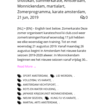
shotokan
,
summerkarate
,
Amsterdam
,
Monnickendam
,
martialart
,
Zomerprogramma
,
karate amsterdam
,
21 jun, 2019
0
[NL] + [EN] – English text below. Zomerkarate Deze
zomer organiseert karateschool ki club.cool weer
zomertrainingen!Vanaf woensdag 17 juli hebben
we elke woensdag een training. Tot en met
woensdag 21 augustus 2019. Vanaf maandag 26
augustus begint in Amsterdam het nieuwe karate
seizoen 2019-2020 alweer. In Monnickendam
beginnen we het nieuwe seizoen vanaf vrijdag 30…
Read More →
SPORT AMSTERDAM
,
LID WORDEN
,
VOLLEYBAL VS KARATE
,
AMSTERDAM VECHTSPORT
,
ROTS EN WATER HOUDING
,
JAPANSE KRIJGSKUNST MONNICKENDAM
,
NIEUW SEIZOEN
,
KUNG FU VS KARATE
,
MARTIAL ARTS AMSTERDAM
,