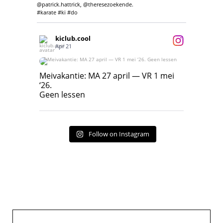
@patrick.hattrick, @theresezoekende.
#karate #ki #do
kiclub.cool
Apr 21
Meivakantie: MA 27 april — VR 1 mei ‘26.
Geen lessen
Meivakantie: MA 27 april — VR 1 mei
‘26.
17
7
Geen lessen
Follow on Instagram