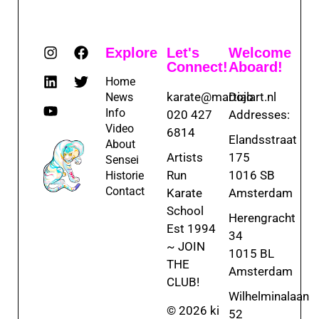
Explore
Let's
Welcome
Connect!
Aboard!
Home
karate@martialart.nl
Dojo
News
Info
020 427
Addresses:
Video
6814
Elandsstraat
About
Artists
175
Sensei
Run
1016 SB
Historie
Contact
Karate
Amsterdam
School
Herengracht
Est 1994
34
~ JOIN
1015 BL
THE
Amsterdam
CLUB!
Wilhelminalaan
© 2026 ki
52