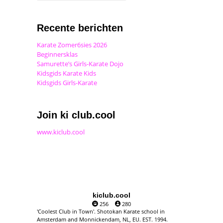
Recente berichten
Karate Zomer6sies 2026
Beginnersklas
Samurette’s Girls-Karate Dojo
Kidsgids Karate Kids
Kidsgids Girls-Karate
Join ki club.cool
www.kiclub.cool
kiclub.cool
256
280
'Coolest Club in Town'. Shotokan Karate school in
Amsterdam and Monnickendam, NL, EU. EST. 1994.