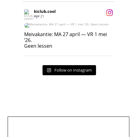
kiclub.cool
Apr 21
Meivakantie: MA 27 april — VR 1 mei ‘26.
Geen lessen
Meivakantie: MA 27 april — VR 1 mei
‘26.
17
7
Geen lessen
Follow on Instagram