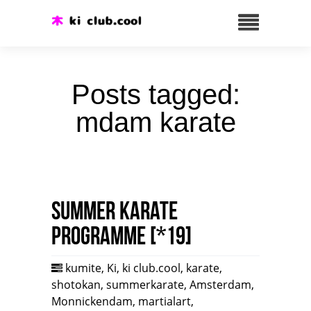
Posts tagged:
mdam karate
Summer karate
programme [*19]
kumite
,
Ki
,
ki club.cool
,
karate
,
shotokan
,
summerkarate
,
Amsterdam
,
Monnickendam
,
martialart
,