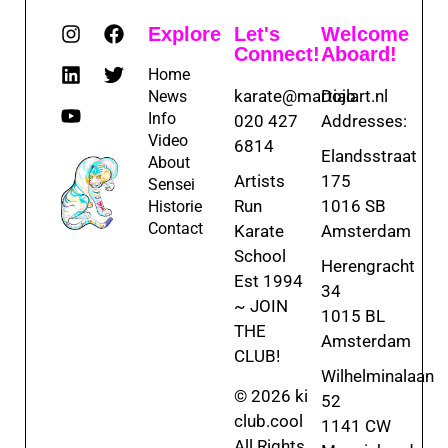
Explore
Let's
Welcome
Connect!
Aboard!
Home
karate@martialart.nl
Dojo
News
Info
020 427
Addresses:
Video
6814
Elandsstraat
About
Artists
175
Sensei
Run
1016 SB
Historie
Contact
Karate
Amsterdam
School
Herengracht
Est 1994
34
~ JOIN
1015 BL
THE
Amsterdam
CLUB!
Wilhelminalaan
© 2026 ki
52
club.cool
1141 CW
All Rights