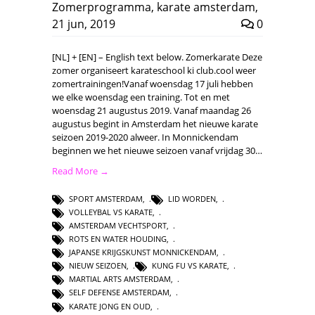
Zomerprogramma
,
karate amsterdam
,
21 jun, 2019
0
[NL] + [EN] – English text below. Zomerkarate Deze
zomer organiseert karateschool ki club.cool weer
zomertrainingen!Vanaf woensdag 17 juli hebben
we elke woensdag een training. Tot en met
woensdag 21 augustus 2019. Vanaf maandag 26
augustus begint in Amsterdam het nieuwe karate
seizoen 2019-2020 alweer. In Monnickendam
beginnen we het nieuwe seizoen vanaf vrijdag 30…
Read More →
SPORT AMSTERDAM
,
LID WORDEN
,
VOLLEYBAL VS KARATE
,
AMSTERDAM VECHTSPORT
,
ROTS EN WATER HOUDING
,
JAPANSE KRIJGSKUNST MONNICKENDAM
,
NIEUW SEIZOEN
,
KUNG FU VS KARATE
,
MARTIAL ARTS AMSTERDAM
,
SELF DEFENSE AMSTERDAM
,
KARATE JONG EN OUD
,