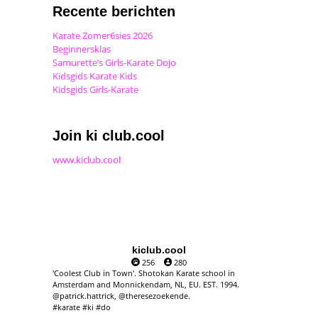
Recente berichten
Karate Zomer6sies 2026
Beginnersklas
Samurette’s Girls-Karate Dojo
Kidsgids Karate Kids
Kidsgids Girls-Karate
Join ki club.cool
www.kiclub.cool
kiclub.cool
256
280
'Coolest Club in Town'. Shotokan Karate school in
Amsterdam and Monnickendam, NL, EU. EST. 1994.
@patrick.hattrick, @theresezoekende.
#karate #ki #do